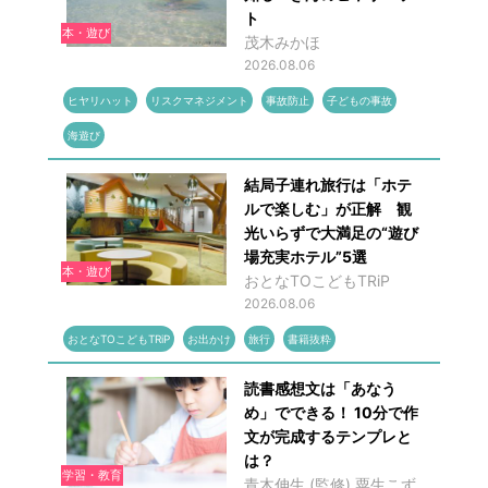
ト
本・遊び
茂木みかほ
2026.08.06
ヒヤリハット
リスクマネジメント
事故防止
子どもの事故
海遊び
結局子連れ旅行は「ホテ
ルで楽しむ」が正解 観
光いらずで大満足の“遊び
場充実ホテル”5選
本・遊び
おとなTOこどもTRiP
2026.08.06
おとなTOこどもTRiP
お出かけ
旅行
書籍抜粋
読書感想文は「あなう
め」でできる！ 10分で作
文が完成するテンプレと
は？
学習・教育
青木伸生 (監修),粟生こず