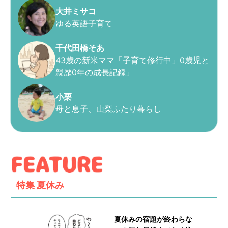
大井ミサコ
ゆる英語子育て
千代田橋そあ
43歳の新米ママ「子育て修行中」0歳児と
親歴0年の成長記録」
小栗
母と息子、山梨ふたり暮らし
特集
夏休み
夏休みの宿題が終わらな