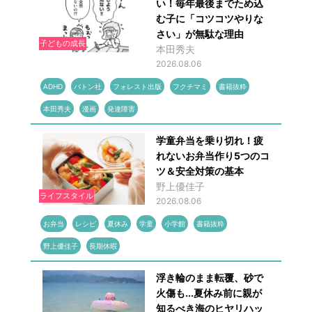
い！毎年最後までため込
む子に「コツコツやりな
さい」が無駄な理由
子どもの成長
本田秀夫
2026.08.06
ADHD
バトン社
フォレスト出版
フクチマミ
書籍抜粋
本田秀夫
漫画
発達障害
学童弁当を乗り切れ！疲
れないお弁当作り5つのコ
ツ＆安全対策の基本
野上優佳子
ライフスタイル
2026.08.06
お弁当
レシピ
夏休み
学童
小学館
書籍抜粋
野上優佳子
長期休暇
浮き輪のまま転覆、砂で
火傷も...夏休み前に親が
知るべき海のヒヤリハッ