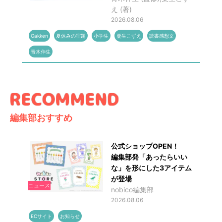
え (著)
2026.08.06
Gakken
夏休みの宿題
小学生
粟生こずえ
読書感想文
青木伸生
編集部おすすめ
公式ショップOPEN！
編集部発「あったらいい
な」を形にした3アイテム
が登場
ニュース
nobico編集部
2026.08.06
ECサイト
お知らせ