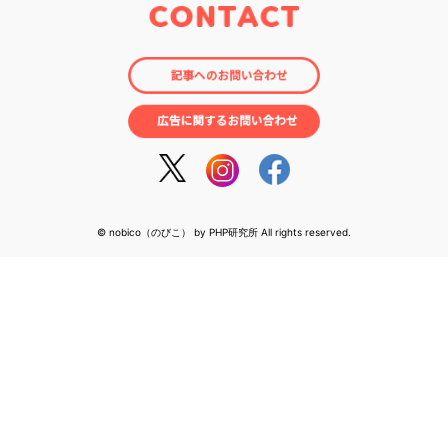
© nobico（のびこ） by PHP研究所 All rights reserved.