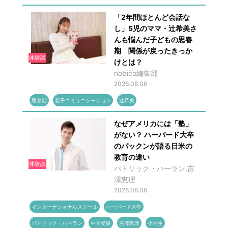
「2年間ほとんど会話な
し」5児のママ・辻希美さ
んも悩んだ子どもの思春
期 関係が戻ったきっか
体験談
けとは？
nobico編集部
2026.08.06
思春期
親子コミュニケーション
辻希美
なぜアメリカには「塾」
がない？ ハーバード大卒
のパックンが語る日米の
教育の違い
体験談
パトリック・ハーラン,吉
澤恵理
2026.08.06
インターナショナルスクール
ハーバード大学
パトリック・ハーラン
中学受験
吉澤恵理
小学生