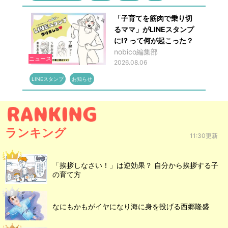
「子育てを筋肉で乗り切
るママ」がLINEスタンプ
に!? って何が起こった？
nobico編集部
ニュース
2026.08.06
LINEスタンプ
お知らせ
ランキング
11:30更新
「挨拶しなさい！」は逆効果？ 自分から挨拶する子
の育て方
なにもかもがイヤになり海に身を投げる西郷隆盛