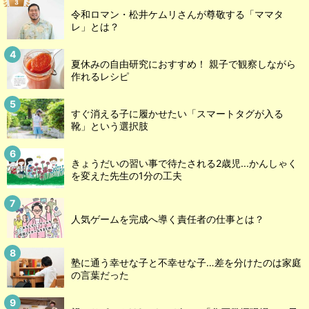
令和ロマン・松井ケムリさんが尊敬する「ママタ
レ」とは？
夏休みの自由研究におすすめ！ 親子で観察しながら
作れるレシピ
すぐ消える子に履かせたい「スマートタグが入る
靴」という選択肢
きょうだいの習い事で待たされる2歳児...かんしゃく
を変えた先生の1分の工夫
人気ゲームを完成へ導く責任者の仕事とは？
塾に通う幸せな子と不幸せな子…差を分けたのは家庭
の言葉だった