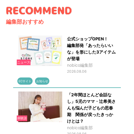
編集部おすすめ
公式ショップOPEN！
編集部発「あったらいい
な」を形にした3アイテム
が登場
ニュース
nobico編集部
2026.08.06
ECサイト
お知らせ
「2年間ほとんど会話な
し」5児のママ・辻希美さ
んも悩んだ子どもの思春
期 関係が戻ったきっか
体験談
けとは？
nobico編集部
2026.08.06