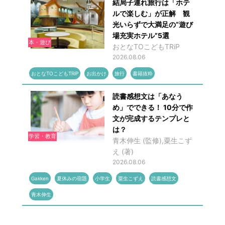
結局子連れ旅行は「ホテ
ルで楽しむ」が正解 観
光いらずで大満足の“遊び
場充実ホテル”5選
本・遊び
おとなTOこどもTRiP
2026.08.06
おとなTOこどもTRiP
お出かけ
旅行
書籍抜粋
読書感想文は「あなう
め」でできる！ 10分で作
文が完成するテンプレと
は？
学習・教育
青木伸生 (監修),粟生こず
え (著)
2026.08.06
Gakken
夏休みの宿題
小学生
粟生こずえ
読書感想文
青木伸生