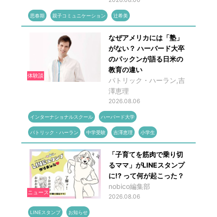
思春期
親子コミュニケーション
辻希美
なぜアメリカには「塾」
がない？ ハーバード大卒
のパックンが語る日米の
教育の違い
体験談
パトリック・ハーラン,吉
澤恵理
2026.08.06
インターナショナルスクール
ハーバード大学
パトリック・ハーラン
中学受験
吉澤恵理
小学生
「子育てを筋肉で乗り切
るママ」がLINEスタンプ
に!? って何が起こった？
nobico編集部
ニュース
2026.08.06
LINEスタンプ
お知らせ