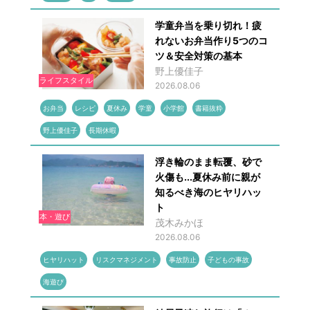
学童弁当を乗り切れ！疲
れないお弁当作り5つのコ
ツ＆安全対策の基本
野上優佳子
ライフスタイル
2026.08.06
お弁当
レシピ
夏休み
学童
小学館
書籍抜粋
野上優佳子
長期休暇
浮き輪のまま転覆、砂で
火傷も...夏休み前に親が
知るべき海のヒヤリハッ
ト
本・遊び
茂木みかほ
2026.08.06
ヒヤリハット
リスクマネジメント
事故防止
子どもの事故
海遊び