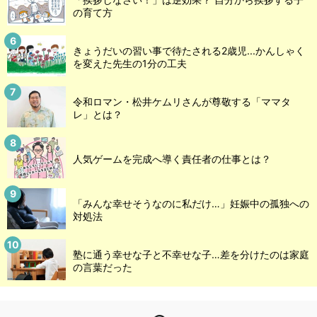
の育て方
きょうだいの習い事で待たされる2歳児...かんしゃく
を変えた先生の1分の工夫
令和ロマン・松井ケムリさんが尊敬する「ママタ
レ」とは？
人気ゲームを完成へ導く責任者の仕事とは？
「みんな幸せそうなのに私だけ…」妊娠中の孤独への
対処法
塾に通う幸せな子と不幸せな子…差を分けたのは家庭
の言葉だった