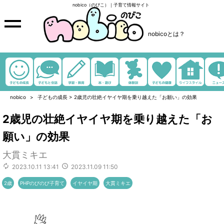
nobico（のびこ）｜子育て情報サイト
nobicoとは？
nobico
子どもの成長
>
2歳児の壮絶イヤイヤ期を乗り越えた「お願い」の効果
2歳児の壮絶イヤイヤ期を乗り越えた「お
願い」の効果
大貫ミキエ
2023.10.11 13:41
2023.11.09 11:50
2歳
PHPのびのび子育て
イヤイヤ期
大貫ミキエ