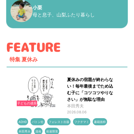
小栗
母と息子、山梨ふたり暮らし
特集
夏休み
夏休みの宿題が終わらな
い！毎年最後までため込
む子に「コツコツやりな
さい」が無駄な理由
子どもの成長
本田秀夫
2026.08.06
ADHD
バトン社
フォレスト出版
フクチマミ
書籍抜粋
本田秀夫
漫画
発達障害