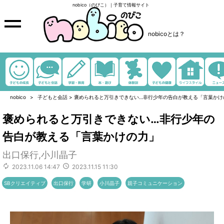
nobico（のびこ）｜子育て情報サイト
nobicoとは？
nobico
子どもと会話
>
褒められると万引きできない…非行少年の告白が教える「言葉かけ
褒められると万引きできない…非行少年の
告白が教える「言葉かけの力」
出口保行,小川晶子
2023.11.06 14:47
2023.11.15 11:30
SBクリエイティブ
出口保行
学研
小川晶子
親子コミュニケーション