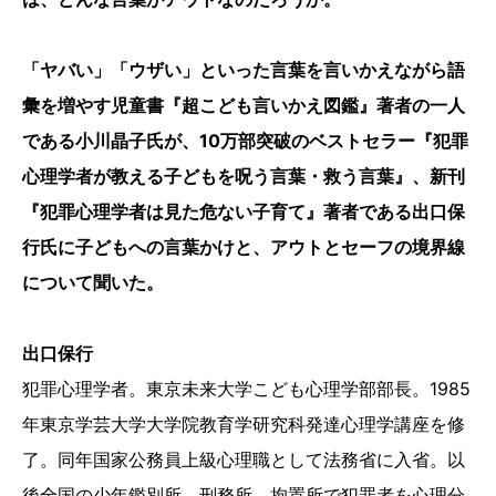
「ヤバい」「ウザい」といった言葉を言いかえながら語
彙を増やす児童書『超こども言いかえ図鑑』著者の一人
である小川晶子氏が、10万部突破のベストセラー『犯罪
心理学者が教える子どもを呪う言葉・救う言葉』、新刊
『犯罪心理学者は見た危ない子育て』著者である出口保
行氏に子どもへの言葉かけと、アウトとセーフの境界線
について聞いた。
出口保行
犯罪心理学者。東京未来大学こども心理学部部長。1985
年東京学芸大学大学院教育学研究科発達心理学講座を修
了。同年国家公務員上級心理職として法務省に入省。以
後全国の少年鑑別所、刑務所、拘置所で犯罪者を心理分