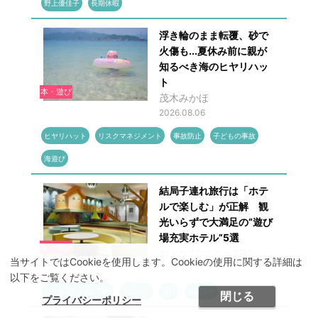
野上優佳子
長期休暇
浮き輪のまま転覆、砂で
火傷も...夏休み前に親が
知るべき海のヒヤリハッ
ト
本・遊び
茂木みかほ
2026.08.06
ヒヤリハット
リスクマネジメント
事故防止
子どもの事故
海遊び
結局子連れ旅行は「ホテ
ルで楽しむ」が正解 観
光いらずで大満足の“遊び
場充実ホテル”5選
本・遊び
おとなTOこどもTRiP
当サイトではCookieを使用します。Cookieの使用に関する詳細は
2026.08.06
以下をご覧ください。
おとなTOこどもTRiP
お出かけ
旅行
書籍抜粋
閉じる
プライバシーポリシー