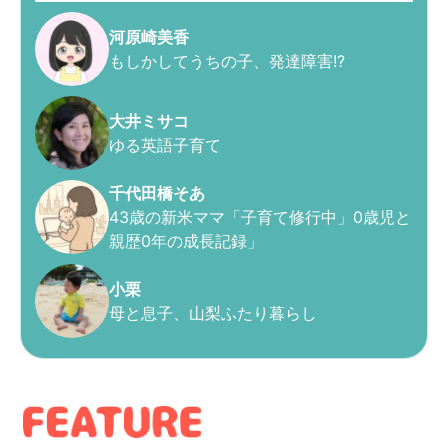
河原崎美香
もしかしてうちの子、発達障害!?
大井ミサコ
ゆる英語子育て
千代田橋そあ
43歳の新米ママ「子育て修行中」0歳児と
親歴0年の成長記録」
小栗
母と息子、山梨ふたり暮らし