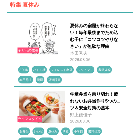
特集
夏休み
夏休みの宿題が終わらな
い！毎年最後までため込
む子に「コツコツやりな
さい」が無駄な理由
子どもの成長
本田秀夫
2026.08.06
ADHD
バトン社
フォレスト出版
フクチマミ
書籍抜粋
本田秀夫
漫画
発達障害
学童弁当を乗り切れ！疲
れないお弁当作り5つのコ
ツ＆安全対策の基本
野上優佳子
ライフスタイル
2026.08.06
お弁当
レシピ
夏休み
学童
小学館
書籍抜粋