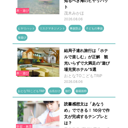
知るべき海のヒヤリハッ
ト
本・遊び
茂木みかほ
2026.08.06
ヒヤリハット
リスクマネジメント
事故防止
子どもの事故
海遊び
結局子連れ旅行は「ホテ
ルで楽しむ」が正解 観
光いらずで大満足の“遊び
場充実ホテル”5選
本・遊び
おとなTOこどもTRiP
2026.08.06
おとなTOこどもTRiP
お出かけ
旅行
書籍抜粋
読書感想文は「あなう
め」でできる！ 10分で作
文が完成するテンプレと
は？
学習・教育