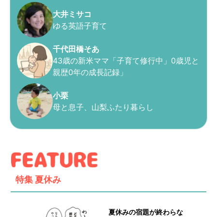
大井ミサコ
ゆる英語子育て
千代田橋そあ
43歳の新米ママ「子育て修行中」0歳児と
親歴0年の成長記録」
小栗
母と息子、山梨ふたり暮らし
特集
夏休み
夏休みの宿題が終わらな