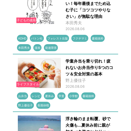
い！毎年最後までため込
む子に「コツコツやりな
さい」が無駄な理由
子どもの成長
本田秀夫
2026.08.06
ADHD
バトン社
フォレスト出版
フクチマミ
書籍抜粋
本田秀夫
漫画
発達障害
学童弁当を乗り切れ！疲
れないお弁当作り5つのコ
ツ＆安全対策の基本
野上優佳子
ライフスタイル
2026.08.06
お弁当
レシピ
夏休み
学童
小学館
書籍抜粋
野上優佳子
長期休暇
浮き輪のまま転覆、砂で
火傷も...夏休み前に親が