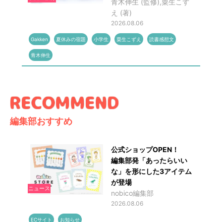
青木伸生 (監修),粟生こず
え (著)
2026.08.06
Gakken
夏休みの宿題
小学生
粟生こずえ
読書感想文
青木伸生
編集部おすすめ
公式ショップOPEN！
編集部発「あったらいい
な」を形にした3アイテム
が登場
ニュース
nobico編集部
2026.08.06
ECサイト
お知らせ