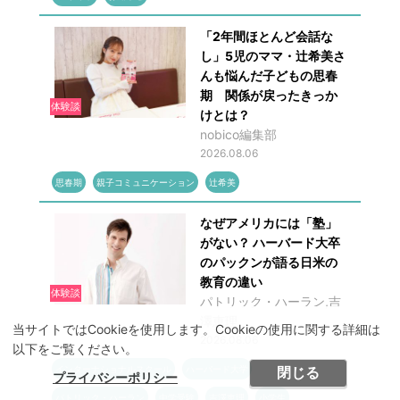
「2年間ほとんど会話な
し」5児のママ・辻希美さ
んも悩んだ子どもの思春
期 関係が戻ったきっか
体験談
けとは？
nobico編集部
2026.08.06
思春期
親子コミュニケーション
辻希美
なぜアメリカには「塾」
がない？ ハーバード大卒
のパックンが語る日米の
教育の違い
体験談
パトリック・ハーラン,吉
澤恵理
当サイトではCookieを使用します。Cookieの使用に関する詳細は
2026.08.06
以下をご覧ください。
インターナショナルスクール
ハーバード大学
閉じる
プライバシーポリシー
パトリック・ハーラン
中学受験
吉澤恵理
小学生