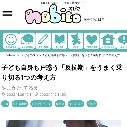
nobico（のびこ）｜子育て情報サイト
nobicoとは？
nobico
子どもの成長
>
子ども自身も戸惑う「反抗期」をうまく乗り切る1つの考え方
子ども自身も戸惑う「反抗期」をうまく乗
り切る1つの考え方
やまがた てるえ
2023.11.09 17:11
2023.12.12 11:50
13歳
かんき出版
やまがたてるえ
反抗期
女子の成長
小学生