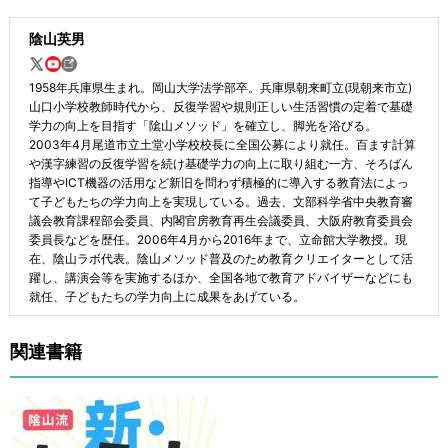
陰山英男
1958年兵庫県生まれ。岡山大学法学部卒。兵庫県朝来町立(現朝来市立)
山口小学校教師時代から、反復学習や規則正しい生活習慣の定着で基礎
学力の向上を目指す「隂山メソッド」を確立し、脚光を浴びる。
2003年4月尾道市立土堂小学校校長に全国公募により就任。百ます計算
や漢字練習の反復学習を続け基礎学力の向上に取り組む一方、そろばん
指導やICT機器の活用など新旧を問わず積極的に導入する教育法によっ
て子どもたちの学力向上を実現している。過去、文部科学省中央教育審
議会教育課程部会委員、内閣官房教育再生会議委員、大阪府教育委員会
委員長などを歴任。2006年4月から2016年まで、立命館大学教授。現
在、陰山ラボ代表。陰山メソッド普及のため教育クリエイターとして活
躍し、講演会等を実施するほか、全国各地で教育アドバイザーなどにも
就任、子どもたちの学力向上に成果をあげている。
関連書籍