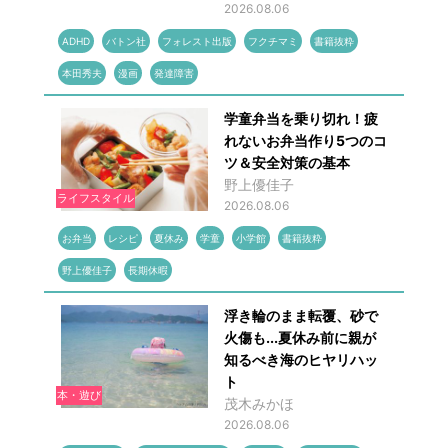
2026.08.06
ADHD
バトン社
フォレスト出版
フクチマミ
書籍抜粋
本田秀夫
漫画
発達障害
学童弁当を乗り切れ！疲
れないお弁当作り5つのコ
ツ＆安全対策の基本
野上優佳子
ライフスタイル
2026.08.06
お弁当
レシピ
夏休み
学童
小学館
書籍抜粋
野上優佳子
長期休暇
浮き輪のまま転覆、砂で
火傷も...夏休み前に親が
知るべき海のヒヤリハッ
ト
本・遊び
茂木みかほ
2026.08.06