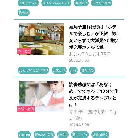
ヒヤリハット
リスクマネジメント
事故防止
子どもの事故
海遊び
結局子連れ旅行は「ホテ
ルで楽しむ」が正解 観
光いらずで大満足の“遊び
場充実ホテル”5選
本・遊び
おとなTOこどもTRiP
2026.08.06
おとなTOこどもTRiP
お出かけ
旅行
書籍抜粋
読書感想文は「あなう
め」でできる！ 10分で作
文が完成するテンプレと
は？
学習・教育
青木伸生 (監修),粟生こず
え (著)
2026.08.06
Gakken
夏休みの宿題
小学生
粟生こずえ
読書感想文