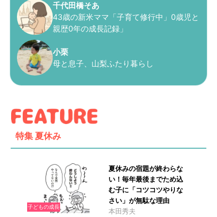
千代田橋そあ
43歳の新米ママ「子育て修行中」0歳児と
親歴0年の成長記録」
小栗
母と息子、山梨ふたり暮らし
特集
夏休み
夏休みの宿題が終わらな
い！毎年最後までため込
む子に「コツコツやりな
さい」が無駄な理由
子どもの成長
本田秀夫