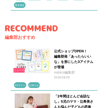
青木伸生
編集部おすすめ
公式ショップOPEN！
編集部発「あったらいい
な」を形にした3アイテム
が登場
ニュース
nobico編集部
2026.08.06
ECサイト
お知らせ
「2年間ほとんど会話な
し」5児のママ・辻希美さ
んも悩んだ子どもの思春