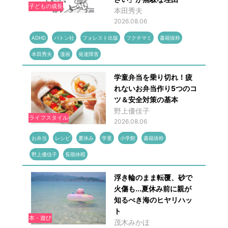
子どもの成長
本田秀夫
2026.08.06
ADHD
バトン社
フォレスト出版
フクチマミ
書籍抜粋
本田秀夫
漫画
発達障害
学童弁当を乗り切れ！疲
れないお弁当作り5つのコ
ツ＆安全対策の基本
野上優佳子
ライフスタイル
2026.08.06
お弁当
レシピ
夏休み
学童
小学館
書籍抜粋
野上優佳子
長期休暇
浮き輪のまま転覆、砂で
火傷も...夏休み前に親が
知るべき海のヒヤリハッ
ト
本・遊び
茂木みかほ