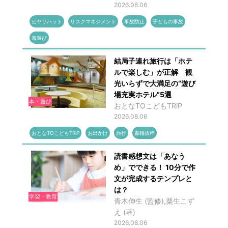
2026.08.06
ヒヤリハット
リスクマネジメント
事故防止
子どもの事故
海遊び
結局子連れ旅行は「ホテ
ルで楽しむ」が正解 観
光いらずで大満足の“遊び
場充実ホテル”5選
本・遊び
おとなTOこどもTRiP
2026.08.06
おとなTOこどもTRiP
お出かけ
旅行
書籍抜粋
読書感想文は「あなう
め」でできる！ 10分で作
文が完成するテンプレと
は？
学習・教育
青木伸生 (監修),粟生こず
え (著)
2026.08.06