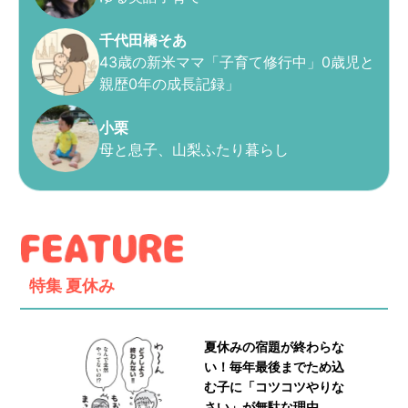
千代田橋そあ
43歳の新米ママ「子育て修行中」0歳児と
親歴0年の成長記録」
小栗
母と息子、山梨ふたり暮らし
特集
夏休み
夏休みの宿題が終わらな
い！毎年最後までため込
む子に「コツコツやりな
さい」が無駄な理由