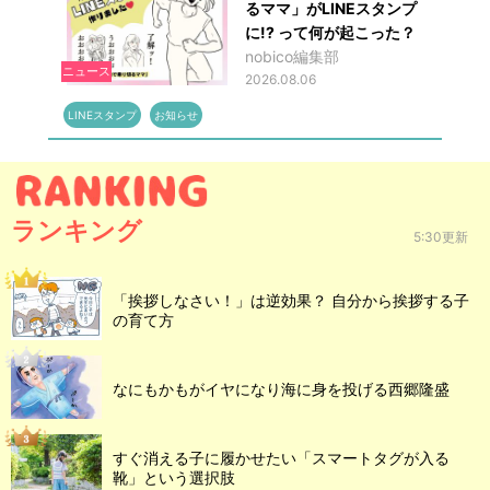
るママ」がLINEスタンプ
に!? って何が起こった？
nobico編集部
ニュース
2026.08.06
LINEスタンプ
お知らせ
ランキング
5:30更新
「挨拶しなさい！」は逆効果？ 自分から挨拶する子
の育て方
なにもかもがイヤになり海に身を投げる西郷隆盛
すぐ消える子に履かせたい「スマートタグが入る
靴」という選択肢