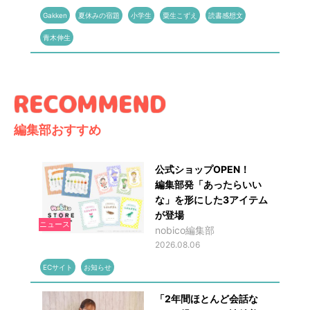
Gakken
夏休みの宿題
小学生
粟生こずえ
読書感想文
青木伸生
編集部おすすめ
公式ショップOPEN！
編集部発「あったらいい
な」を形にした3アイテム
が登場
ニュース
nobico編集部
2026.08.06
ECサイト
お知らせ
「2年間ほとんど会話な