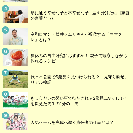
塾に通う幸せな子と不幸せな子…差を分けたのは家庭
の言葉だった
令和ロマン・松井ケムリさんが尊敬する「ママタ
レ」とは？
夏休みの自由研究におすすめ！ 親子で観察しながら
作れるレシピ
代々木公園で6歳児を見つけられる？「見守り瞬足」
リアル検証
きょうだいの習い事で待たされる2歳児...かんしゃく
を変えた先生の1分の工夫
人気ゲームを完成へ導く責任者の仕事とは？