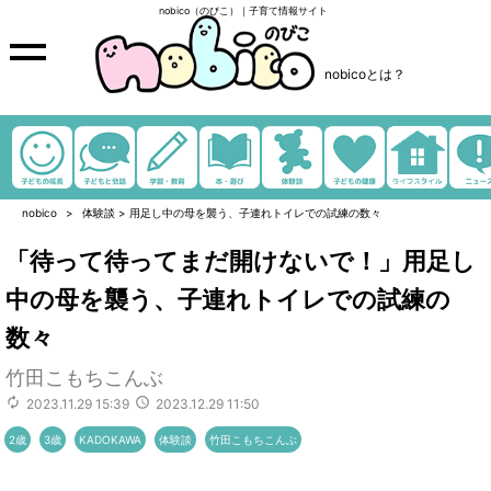
nobico（のびこ）｜子育て情報サイト
nobicoとは？
nobico
体験談
>
用足し中の母を襲う、子連れトイレでの試練の数々
「待って待ってまだ開けないで！」用足し
中の母を襲う、子連れトイレでの試練の
数々
竹田こもちこんぶ
2023.11.29 15:39
2023.12.29 11:50
2歳
3歳
KADOKAWA
体験談
竹田こもちこんぶ