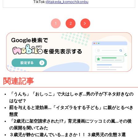
TikTok:
@takeda_komochikonbu
1
2
関連記事
「うんち」「おしっこ」で大はしゃぎ…男の子が下ネタ好きなの
はなぜ？
罰を与えると逆効果…「イタズラをする子ども」に親がとるべき
態度
「2歳児に架空請求された!?」育児漫画にツッコミの嵐…その後
の展開を聞いてみた
３歳児が静かに遊んでいる…まさか！！ ３歳男児の生態３選