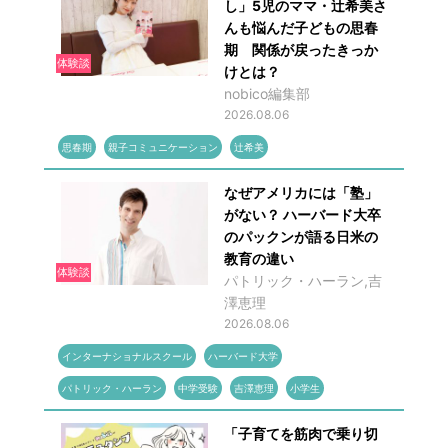
し」5児のママ・辻希美さ
んも悩んだ子どもの思春
期 関係が戻ったきっか
体験談
けとは？
nobico編集部
2026.08.06
思春期
親子コミュニケーション
辻希美
なぜアメリカには「塾」
がない？ ハーバード大卒
のパックンが語る日米の
教育の違い
体験談
パトリック・ハーラン,吉
澤恵理
2026.08.06
インターナショナルスクール
ハーバード大学
パトリック・ハーラン
中学受験
吉澤恵理
小学生
「子育てを筋肉で乗り切