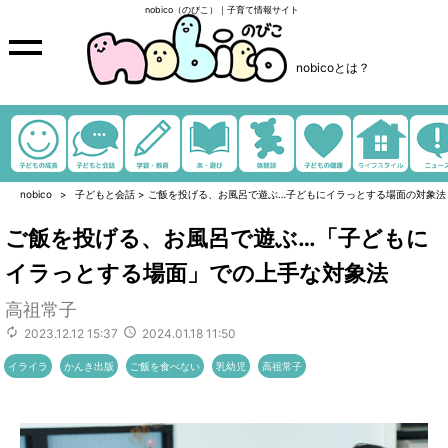
nobico（のびこ）｜子育て情報サイト
nobicoとは？
nobico
子どもと会話
>
ご飯を投げる、お風呂で遊ぶ…子どもにイラっとする場面の対象法
ご飯を投げる、お風呂で遊ぶ…「子どもに
イラっとする場面」での上手な対象法
高祖常子
2023.12.12 15:37
2024.01.18 11:50
イライラ
かんき出版
ご飯を食べない
乳幼児
高祖常子