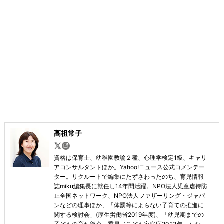
高祖常子
資格は保育士、幼稚園教諭２種、心理学検定1級、キャリ
アコンサルタントほか。Yahoo!ニュース公式コメンテー
ター。リクルートで編集にたずさわったのち、育児情報
誌miku編集長に就任し14年間活躍。NPO法人児童虐待防
止全国ネットワーク、NPO法人ファザーリング・ジャパ
ンなどの理事ほか、「体罰等によらない子育ての推進に
関する検討会」(厚生労働省2019年度)、「幼児期までの