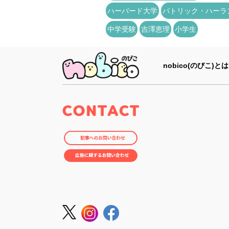
ハーバード大学
パトリック・ハーラ
中学受験
吉澤恵理
小学生
nobico(のびこ)とは