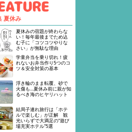
集
夏休み
夏休みの宿題が終わらな
い！毎年最後までため込
む子に「コツコツやりな
さい」が無駄な理由
学童弁当を乗り切れ！疲
れないお弁当作り5つのコ
ツ＆安全対策の基本
浮き輪のまま転覆、砂で
火傷も...夏休み前に親が知
るべき海のヒヤリハット
結局子連れ旅行は「ホテ
ルで楽しむ」が正解 観
光いらずで大満足の“遊び
場充実ホテル”5選