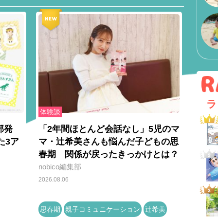
ラ
体験談
部発
「2年間ほとんど会話なし」5児のマ
た3ア
マ・辻希美さんも悩んだ子どもの思
春期 関係が戻ったきっかけとは？
nobico編集部
2026.08.06
思春期
親子コミュニケーション
辻希美