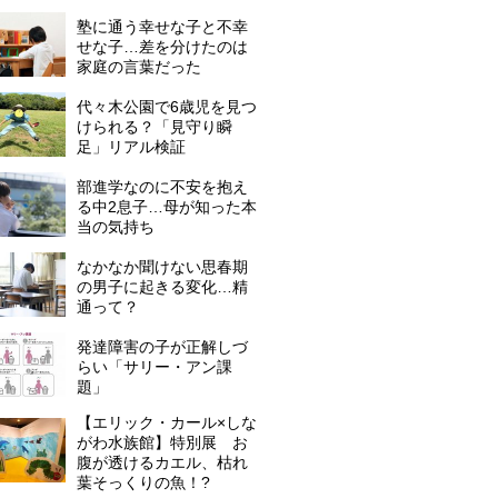
塾に通う幸せな子と不幸
せな子…差を分けたのは
家庭の言葉だった
代々木公園で6歳児を見つ
けられる？「見守り瞬
足」リアル検証
部進学なのに不安を抱え
る中2息子…母が知った本
当の気持ち
なかなか聞けない思春期
の男子に起きる変化…精
通って？
発達障害の子が正解しづ
らい「サリー・アン課
題」
【エリック・カール×しな
がわ水族館】特別展 お
腹が透けるカエル、枯れ
葉そっくりの魚！?