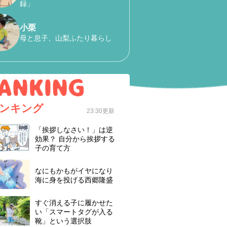
録」
小栗
母と息子、山梨ふたり暮らし
ンキング
23:30更新
「挨拶しなさい！」は逆
効果？ 自分から挨拶する
子の育て方
なにもかもがイヤになり
海に身を投げる西郷隆盛
すぐ消える子に履かせた
い「スマートタグが入る
靴」という選択肢