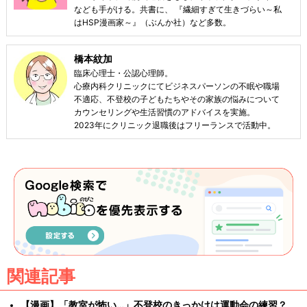
なども手がける。共書に、 『繊細すぎて生きづらい～私
はHSP漫画家～』（ぶんか社）など多数。
橋本紋加
臨床心理士・公認心理師。
心療内科クリニックにてビジネスパーソンの不眠や職場
不適応、不登校の子どもたちやその家族の悩みについて
カウンセリングや生活習慣のアドバイスを実施。
2023年にクリニック退職後はフリーランスで活動中。
関連記事
【漫画】「教室が怖い…」不登校のきっかけは運動会の練習？