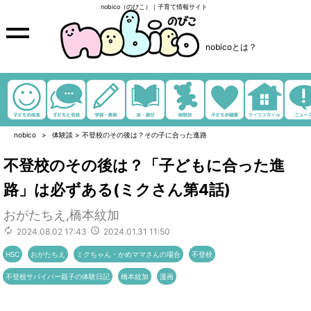
nobico（のびこ）｜子育て情報サイト
nobicoとは？
nobico
体験談
>
不登校のその後は？その子に合った進路
不登校のその後は？「子どもに合った進
路」は必ずある(ミクさん第4話)
おがたちえ,橋本紋加
2024.08.02 17:43
2024.01.31 11:50
HSC
おがたちえ
ミクちゃん・かめママさんの場合
不登校
不登校サバイバー親子の体験日記
橋本紋加
漫画