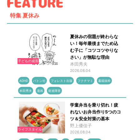
特集
夏休み
夏休みの宿題が終わらな
い！毎年最後までため込
む子に「コツコツやりな
さい」が無駄な理由
子どもの成長
本田秀夫
2026.08.04
ADHD
バトン社
フォレスト出版
フクチマミ
書籍抜粋
本田秀夫
漫画
発達障害
学童弁当を乗り切れ！疲
れないお弁当作り5つのコ
ツ＆安全対策の基本
野上優佳子
ライフスタイル
2026.08.04