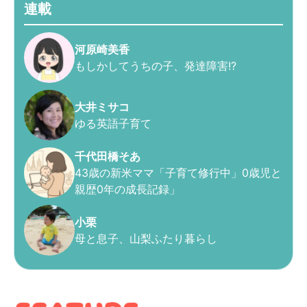
連載
河原崎美香
もしかしてうちの子、発達障害!?
大井ミサコ
ゆる英語子育て
千代田橋そあ
43歳の新米ママ「子育て修行中」0歳児と
親歴0年の成長記録」
小栗
母と息子、山梨ふたり暮らし