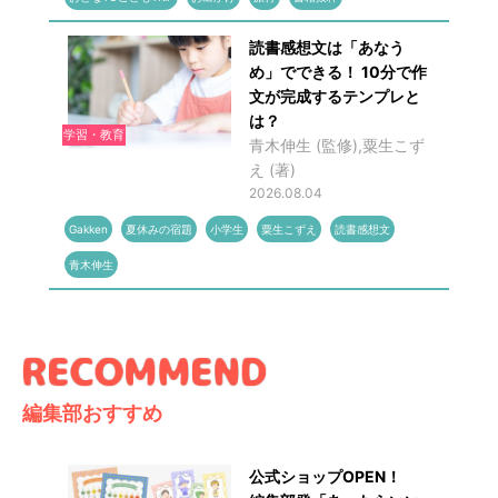
読書感想文は「あなう
め」でできる！ 10分で作
文が完成するテンプレと
は？
学習・教育
青木伸生 (監修),粟生こず
え (著)
2026.08.04
Gakken
夏休みの宿題
小学生
粟生こずえ
読書感想文
青木伸生
編集部おすすめ
公式ショップOPEN！