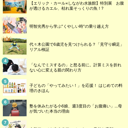
【エリック・カール×しながわ水族館】特別展 お腹
が透けるカエル、枯れ葉そっくりの魚！?
明智光秀から学ぶ"くやしい時"の乗り越え方
代々木公園で6歳児を見つけられる？「見守り瞬足」
リアル検証
「なんでミスするの」と怒る前に。計算ミスを折れ
ない心に変える親の関わり方
子どもの「やってみたい！」を応援！ はじめての料
理のきほん
塾を休みたがる小6娘、週3度目の「お腹痛い」…母
が気づいた本当の理由