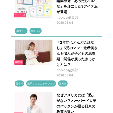
編集部発「あったらいい
な」を形にした3アイテム
が登場
ニュース
nobico編集部
2026.08.04
ECサイト
お知らせ
「2年間ほとんど会話な
し」5児のママ・辻希美さ
んも悩んだ子どもの思春
期 関係が戻ったきっか
体験談
けとは？
nobico編集部
2026.08.04
思春期
親子コミュニケーション
辻希美
なぜアメリカには「塾」
がない？ ハーバード大卒
のパックンが語る日米の
教育の違い