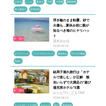
お弁当
レシピ
夏休み
学童
小学館
書籍抜粋
野上優佳子
長期休暇
浮き輪のまま転覆、砂で
火傷も...夏休み前に親が
知るべき海のヒヤリハッ
ト
本・遊び
茂木みかほ
2026.08.04
ヒヤリハット
リスクマネジメント
事故防止
子どもの事故
海遊び
結局子連れ旅行は「ホテ
ルで楽しむ」が正解 観
光いらずで大満足の“遊び
場充実ホテル”5選
本・遊び
おとなTOこどもTRiP
2026.08.04
おとなTOこどもTRiP
お出かけ
旅行
書籍抜粋