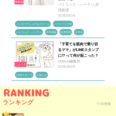
体験談
パトリック・ハーラン,吉
澤恵理
2026.08.04
インターナショナルスクール
ハーバード大学
パトリック・ハーラン
中学受験
吉澤恵理
小学生
「子育てを筋肉で乗り切
るママ」がLINEスタンプ
に!? って何が起こった？
nobico編集部
ニュース
2026.08.04
LINEスタンプ
お知らせ
ランキング
17:30更新