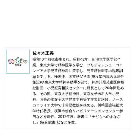
佐々木正美
昭和10年前橋市生まれ。昭和42年、新潟大学医学部卒
業。東京大学で精神医学を学び、ブリティッシュ・コロ
ンビア大学児童精神科に留学し、児童精神医学の臨床訓
練を受ける。帰国後、国立秩父学園(重度知的障害児居住
施設)や東京大学精神科助手を経て、神奈川県児童医療福
祉財団・小児療育相談センターに所長として20年間勤め
る。その間、東京大学精神科、東京女子医科大学小児
科、お茶の水女子大学児童学科等で非常勤講師、ノース
カロライナ大学で非常勤教授を務める。川崎医療福祉大
学特任教授、横浜市総合リハビリテーションセンター参
与などを歴任。2017年没。著書に『子どもへのまなざ
し』(福音館書店)など多数。