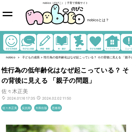
nobico（のびこ）｜子育て情報サイト
nobicoとは？
nobico
子どもの成長
>
性行為の低年齢化はなぜ起こっている？ その背後に見える 「親子
性行為の低年齢化はなぜ起こっている？ そ
の背後に見える 「親子の問題」
佐々木正美
2024.01.16 17:35
2024.02.02 11:50
佐々木正美
反抗期
大和出版
思春期