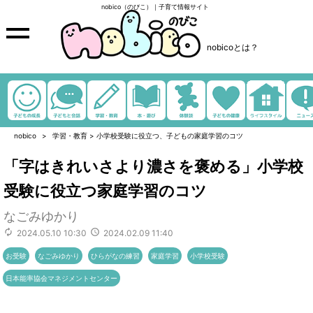
nobico（のびこ）｜子育て情報サイト
nobicoとは？
nobico
学習・教育
>
小学校受験に役立つ、子どもの家庭学習のコツ
「字はきれいさより濃さを褒める」小学校
受験に役立つ家庭学習のコツ
なごみゆかり
2024.05.10 10:30
2024.02.09 11:40
お受験
なごみゆかり
ひらがなの練習
家庭学習
小学校受験
日本能率協会マネジメントセンター