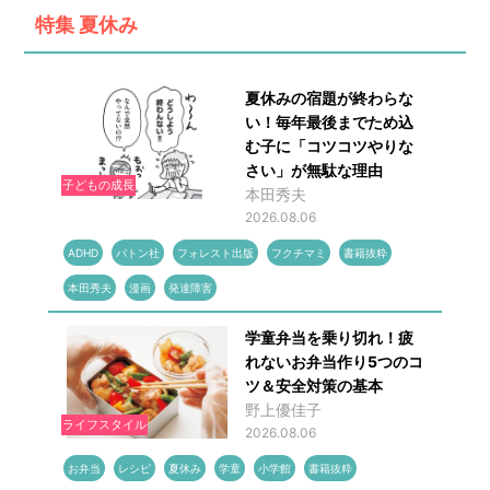
特集
夏休み
夏休みの宿題が終わらな
い！毎年最後までため込
む子に「コツコツやりな
さい」が無駄な理由
子どもの成長
本田秀夫
2026.08.06
ADHD
バトン社
フォレスト出版
フクチマミ
書籍抜粋
本田秀夫
漫画
発達障害
学童弁当を乗り切れ！疲
れないお弁当作り5つのコ
ツ＆安全対策の基本
野上優佳子
ライフスタイル
2026.08.06
お弁当
レシピ
夏休み
学童
小学館
書籍抜粋