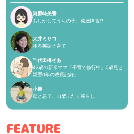
河原崎美香
もしかしてうちの子、発達障害!?
大井ミサコ
ゆる英語子育て
千代田橋そあ
43歳の新米ママ「子育て修行中」0歳児と
親歴0年の成長記録」
小栗
母と息子、山梨ふたり暮らし