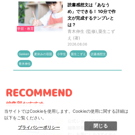
読書感想文は「あなう
め」でできる！ 10分で作
文が完成するテンプレと
は？
学習・教育
青木伸生 (監修),粟生こず
え (著)
2026.08.06
Gakken
夏休みの宿題
小学生
粟生こずえ
読書感想文
青木伸生
編集部おすすめ
当サイトではCookieを使用します。Cookieの使用に関する詳細は
以下をご覧ください。
公式ショップOPEN！
閉じる
プライバシーポリシー
編集部発「あったらいい
な」を形にした3アイテム