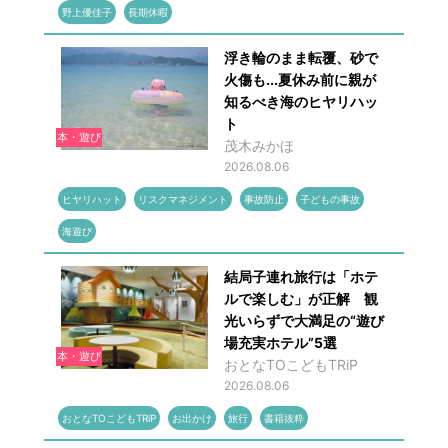
野上優佳子
長期休暇
浮き輪のまま転覆、砂で
火傷も...夏休み前に親が
知るべき海のヒヤリハッ
ト
本・遊び
茂木みかほ
2026.08.06
ヒヤリハット
リスクマネジメント
事故防止
子どもの事故
海遊び
結局子連れ旅行は「ホテ
ルで楽しむ」が正解 観
光いらずで大満足の“遊び
場充実ホテル”5選
本・遊び
おとなTOこどもTRiP
2026.08.06
おとなTOこどもTRiP
お出かけ
旅行
書籍抜粋