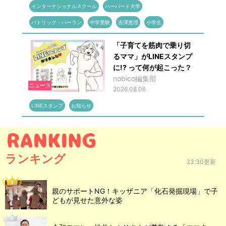
インターナショナルスクール
ハーバード大学
パトリック・ハーラン
中学受験
吉澤恵理
小学生
「子育てを筋肉で乗り切
るママ」がLINEスタンプ
に!? って何が起こった？
nobico編集部
ニュース
2026.08.06
LINEスタンプ
お知らせ
ランキング
23:30更新
親のサポートNG！キッザニア「化石発掘現場」で子
どもが見せた意外な姿