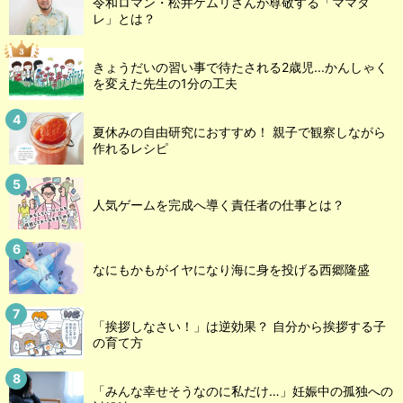
令和ロマン・松井ケムリさんが尊敬する「ママタ
レ」とは？
きょうだいの習い事で待たされる2歳児...かんしゃく
を変えた先生の1分の工夫
夏休みの自由研究におすすめ！ 親子で観察しながら
作れるレシピ
人気ゲームを完成へ導く責任者の仕事とは？
なにもかもがイヤになり海に身を投げる西郷隆盛
「挨拶しなさい！」は逆効果？ 自分から挨拶する子
の育て方
「みんな幸せそうなのに私だけ…」妊娠中の孤独への