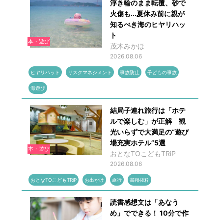
浮き輪のまま転覆、砂で
火傷も...夏休み前に親が
知るべき海のヒヤリハッ
ト
本・遊び
茂木みかほ
2026.08.06
ヒヤリハット
リスクマネジメント
事故防止
子どもの事故
海遊び
結局子連れ旅行は「ホテ
ルで楽しむ」が正解 観
光いらずで大満足の“遊び
場充実ホテル”5選
本・遊び
おとなTOこどもTRiP
2026.08.06
おとなTOこどもTRiP
お出かけ
旅行
書籍抜粋
読書感想文は「あなう
め」でできる！ 10分で作