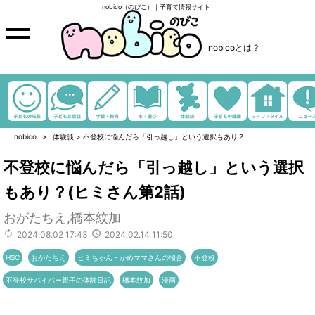
nobico（のびこ）｜子育て情報サイト
nobicoとは？
nobico
体験談
>
不登校に悩んだら「引っ越し」という選択もあり？
不登校に悩んだら「引っ越し」という選択
もあり？(ヒミさん第2話)
おがたちえ,橋本紋加
2024.08.02 17:43
2024.02.14 11:50
HSC
おがたちえ
ヒミちゃん・かめママさんの場合
不登校
不登校サバイバー親子の体験日記
橋本紋加
漫画