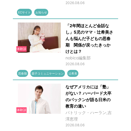
2026.08.06
ECサイト
お知らせ
「2年間ほとんど会話な
し」5児のママ・辻希美さ
んも悩んだ子どもの思春
期 関係が戻ったきっか
体験談
けとは？
nobico編集部
2026.08.06
思春期
親子コミュニケーション
辻希美
なぜアメリカには「塾」
がない？ ハーバード大卒
のパックンが語る日米の
教育の違い
体験談
パトリック・ハーラン,吉
澤恵理
2026.08.06