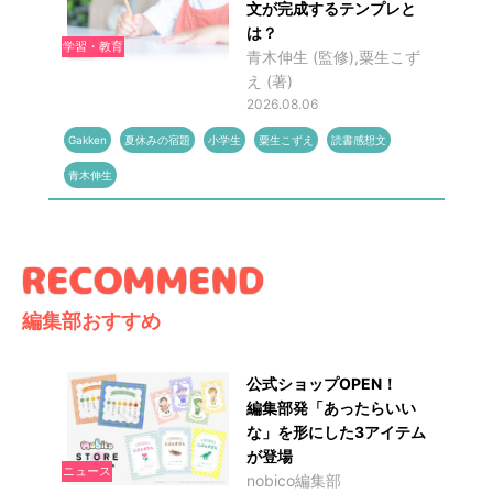
文が完成するテンプレと
は？
学習・教育
青木伸生 (監修),粟生こず
え (著)
2026.08.06
Gakken
夏休みの宿題
小学生
粟生こずえ
読書感想文
青木伸生
編集部おすすめ
公式ショップOPEN！
編集部発「あったらいい
な」を形にした3アイテム
が登場
ニュース
nobico編集部