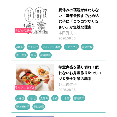
夏休みの宿題が終わらな
い！毎年最後までため込
む子に「コツコツやりな
さい」が無駄な理由
子どもの成長
本田秀夫
2026.08.06
ADHD
バトン社
フォレスト出版
フクチマミ
書籍抜粋
本田秀夫
漫画
発達障害
学童弁当を乗り切れ！疲
れないお弁当作り5つのコ
ツ＆安全対策の基本
野上優佳子
ライフスタイル
2026.08.06
お弁当
レシピ
夏休み
学童
小学館
書籍抜粋
野上優佳子
長期休暇