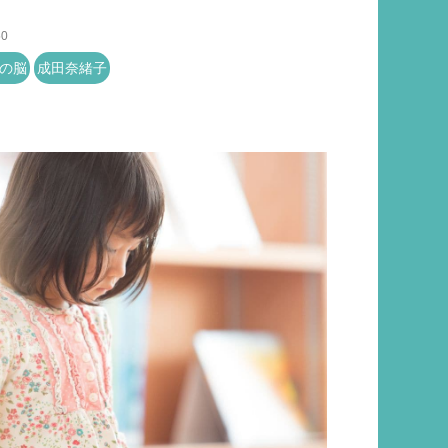
50
の脳
成田奈緒子