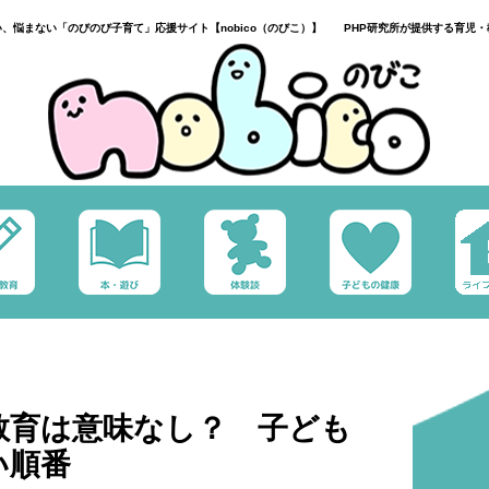
い、悩まない「のびのび子育て」応援サイト【nobico（のびこ）】 PHP研究所が提供する育児・
教育は意味なし？ 子ども
い順番