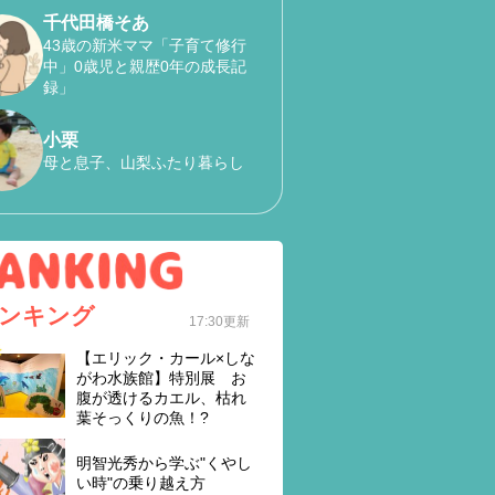
千代田橋そあ
43歳の新米ママ「子育て修行
中」0歳児と親歴0年の成長記
録」
小栗
母と息子、山梨ふたり暮らし
ンキング
17:30更新
【エリック・カール×しな
がわ水族館】特別展 お
腹が透けるカエル、枯れ
葉そっくりの魚！?
明智光秀から学ぶ"くやし
い時"の乗り越え方