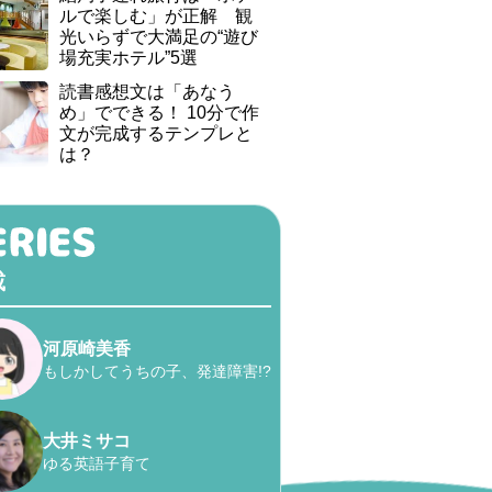
ルで楽しむ」が正解 観
光いらずで大満足の“遊び
場充実ホテル”5選
読書感想文は「あなう
め」でできる！ 10分で作
文が完成するテンプレと
は？
載
河原崎美香
もしかしてうちの子、発達障害!?
大井ミサコ
ゆる英語子育て