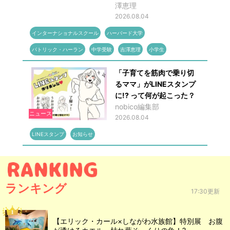
澤恵理
2026.08.04
インターナショナルスクール
ハーバード大学
パトリック・ハーラン
中学受験
吉澤恵理
小学生
「子育てを筋肉で乗り切
るママ」がLINEスタンプ
に!? って何が起こった？
nobico編集部
ニュース
2026.08.04
LINEスタンプ
お知らせ
ランキング
17:30更新
【エリック・カール×しながわ水族館】特別展 お腹