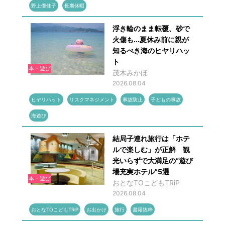
野上優佳子
長期休暇
浮き輪のまま転覆、砂で
火傷も...夏休み前に親が
知るべき海のヒヤリハッ
ト
本・遊び
茂木みかほ
2026.08.04
ヒヤリハット
リスクマネジメント
事故防止
子どもの事故
海遊び
結局子連れ旅行は「ホテ
ルで楽しむ」が正解 観
光いらずで大満足の“遊び
場充実ホテル”5選
本・遊び
おとなTOこどもTRiP
2026.08.04
おとなTOこどもTRiP
お出かけ
旅行
書籍抜粋