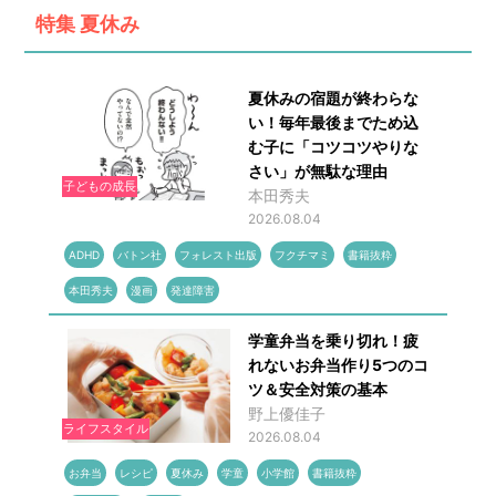
特集
夏休み
夏休みの宿題が終わらな
い！毎年最後までため込
む子に「コツコツやりな
さい」が無駄な理由
子どもの成長
本田秀夫
2026.08.04
ADHD
バトン社
フォレスト出版
フクチマミ
書籍抜粋
本田秀夫
漫画
発達障害
学童弁当を乗り切れ！疲
れないお弁当作り5つのコ
ツ＆安全対策の基本
野上優佳子
ライフスタイル
2026.08.04
お弁当
レシピ
夏休み
学童
小学館
書籍抜粋