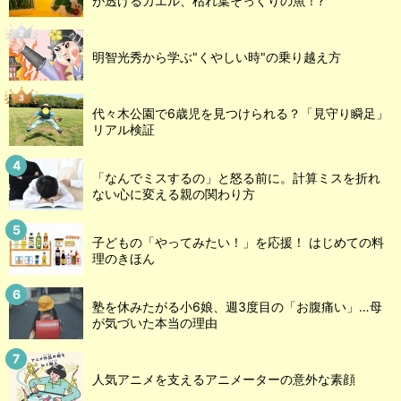
が透けるカエル、枯れ葉そっくりの魚！?
明智光秀から学ぶ"くやしい時"の乗り越え方
代々木公園で6歳児を見つけられる？「見守り瞬足」
リアル検証
「なんでミスするの」と怒る前に。計算ミスを折れ
ない心に変える親の関わり方
子どもの「やってみたい！」を応援！ はじめての料
理のきほん
塾を休みたがる小6娘、週3度目の「お腹痛い」…母
が気づいた本当の理由
人気アニメを支えるアニメーターの意外な素顔