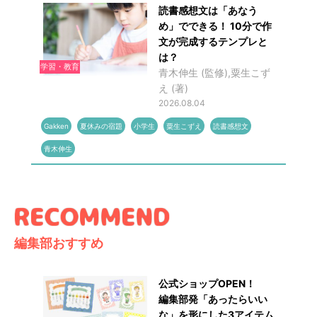
読書感想文は「あなう
め」でできる！ 10分で作
文が完成するテンプレと
は？
学習・教育
青木伸生 (監修),粟生こず
え (著)
2026.08.04
Gakken
夏休みの宿題
小学生
粟生こずえ
読書感想文
青木伸生
編集部おすすめ
公式ショップOPEN！
編集部発「あったらいい
な」を形にした3アイテム