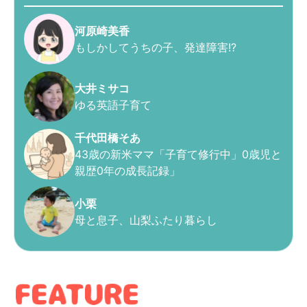
河原崎美香
もしかしてうちの子、発達障害!?
大井ミサコ
ゆる英語子育て
千代田橋そあ
43歳の新米ママ「子育て修行中」0歳児と
親歴0年の成長記録」
小栗
母と息子、山梨ふたり暮らし