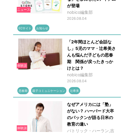
が登場
ニュース
nobico編集部
2026.08.04
ECサイト
お知らせ
「2年間ほとんど会話な
し」5児のママ・辻希美さ
んも悩んだ子どもの思春
期 関係が戻ったきっか
体験談
けとは？
nobico編集部
2026.08.04
思春期
親子コミュニケーション
辻希美
なぜアメリカには「塾」
がない？ ハーバード大卒
のパックンが語る日米の
教育の違い
体験談
パトリック・ハーラン,吉