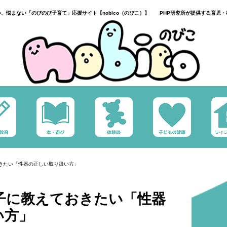
い、悩まない「のびのび子育て」応援サイト【nobico（のびこ）】 PHP研究所が提供する育児・
おきたい「性器の正しい取り扱い方」
子に教えておきたい「性器
い方」