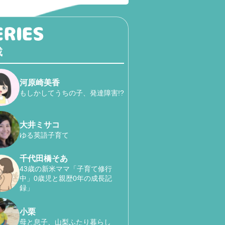
載
河原崎美香
もしかしてうちの子、発達障害!?
大井ミサコ
ゆる英語子育て
千代田橋そあ
43歳の新米ママ「子育て修行
中」0歳児と親歴0年の成長記
録」
小栗
母と息子、山梨ふたり暮らし