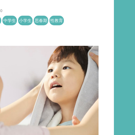
50
え
中学生
小学生
思春期
性教育