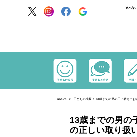
比べな
nobico
子どもの成長
>
13歳までの男の子に教えて
13歳までの男の
の正しい取り扱