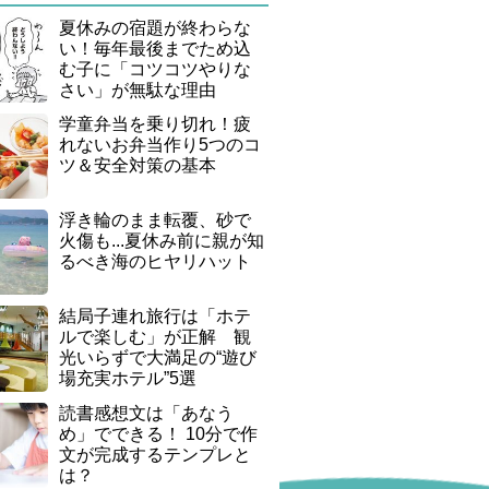
夏休みの宿題が終わらな
い！毎年最後までため込
む子に「コツコツやりな
さい」が無駄な理由
学童弁当を乗り切れ！疲
れないお弁当作り5つのコ
ツ＆安全対策の基本
浮き輪のまま転覆、砂で
火傷も...夏休み前に親が知
るべき海のヒヤリハット
結局子連れ旅行は「ホテ
ルで楽しむ」が正解 観
光いらずで大満足の“遊び
場充実ホテル”5選
読書感想文は「あなう
め」でできる！ 10分で作
文が完成するテンプレと
は？