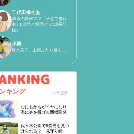
千代田橋そあ
43歳の新米ママ「子育て修行
中」0歳児と親歴0年の成長記
録」
小栗
母と息子、山梨ふたり暮らし
ンキング
11:30更新
なにもかもがイヤになり
海に身を投げる西郷隆盛
代々木公園で6歳児を見つ
けられる？「見守り瞬