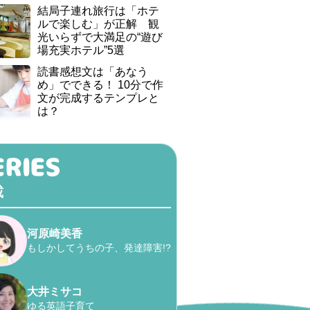
結局子連れ旅行は「ホテ
ルで楽しむ」が正解 観
光いらずで大満足の“遊び
場充実ホテル”5選
読書感想文は「あなう
め」でできる！ 10分で作
文が完成するテンプレと
は？
載
河原崎美香
もしかしてうちの子、発達障害!?
大井ミサコ
ゆる英語子育て