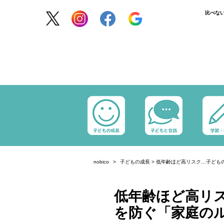
比べな
nobico
子どもの成長
>
低年齢ほど高リスク…子ども
低年齢ほど高リ
を防ぐ「家庭の