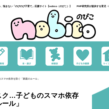
い、悩まない「のびのび子育て」応援サイト【nobico（のびこ）】 PHP研究所が提供する育児・
のスマホ依存を防ぐ「家庭のルール」
スク…子どものスマホ依存
ルール」