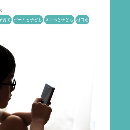
00
子育て
ゲームと子ども
スマホと子ども
樋口進