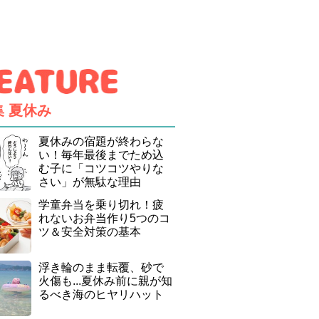
集
夏休み
夏休みの宿題が終わらな
い！毎年最後までため込
む子に「コツコツやりな
さい」が無駄な理由
学童弁当を乗り切れ！疲
れないお弁当作り5つのコ
ツ＆安全対策の基本
浮き輪のまま転覆、砂で
火傷も...夏休み前に親が知
るべき海のヒヤリハット