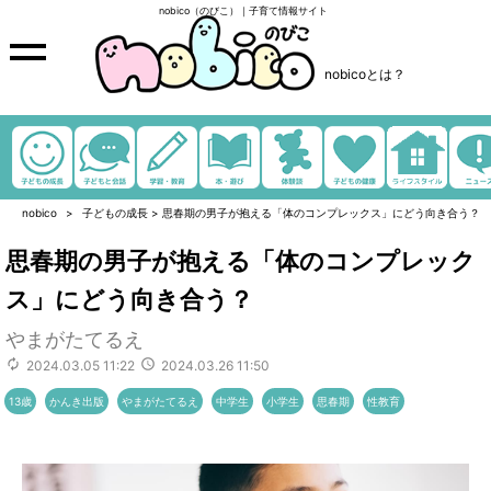
nobico（のびこ）｜子育て情報サイト
nobicoとは？
nobico
子どもの成長
>
思春期の男子が抱える「体のコンプレックス」にどう向き合う？
思春期の男子が抱える「体のコンプレック
ス」にどう向き合う？
やまがたてるえ
2024.03.05 11:22
2024.03.26 11:50
13歳
かんき出版
やまがたてるえ
中学生
小学生
思春期
性教育