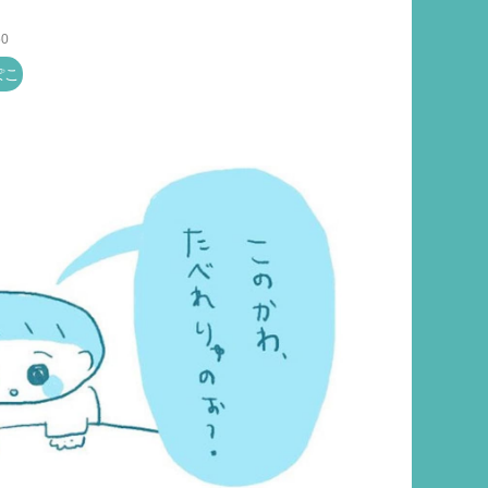
50
ぽこ