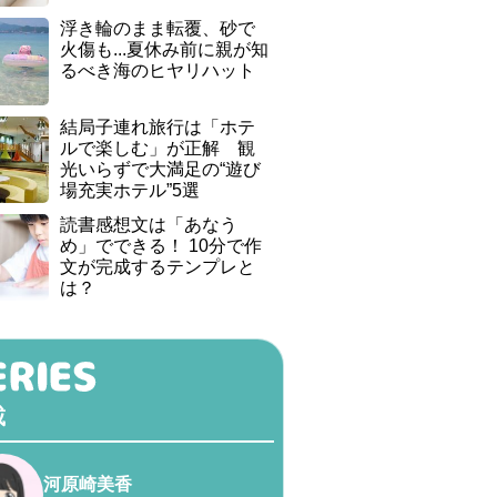
浮き輪のまま転覆、砂で
火傷も...夏休み前に親が知
るべき海のヒヤリハット
結局子連れ旅行は「ホテ
ルで楽しむ」が正解 観
光いらずで大満足の“遊び
場充実ホテル”5選
読書感想文は「あなう
め」でできる！ 10分で作
文が完成するテンプレと
は？
載
河原崎美香