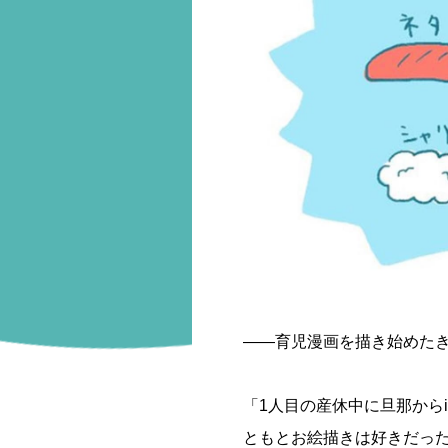
――育児漫画を描き始めた
「1人目の産休中に旦那から
ともとお絵描きは好きだっ