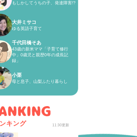
もしかしてうちの子、発達障害!?
大井ミサコ
ゆる英語子育て
千代田橋そあ
43歳の新米ママ「子育て修行
中」0歳児と親歴0年の成長記
録」
小栗
母と息子、山梨ふたり暮らし
ンキング
11:30更新