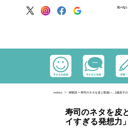
比べな
nobico
体験談
>
寿司のネタを皮と勘違い…3歳息子
寿司のネタを皮
イすぎる発想力