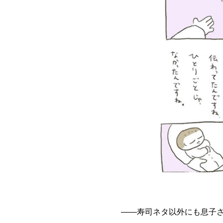
――寿司ネタ以外にも息子さ