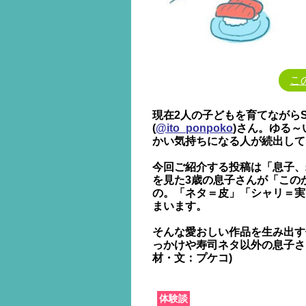
こ
現在2人の子どもを育てながら
(
@ito_ponpoko
)さん。ゆる
かい気持ちになる人が続出して
今回ご紹介する投稿は「息子、
を見た3歳の息子さんが「この
の。「ネタ＝皮」「シャリ＝実
まいます。
そんな愛おしい作品を生み出す
っかけや寿司ネタ以外の息子さ
材・文：プケコ)
体験談