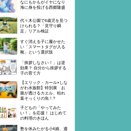
なにもかもがイヤになり
海に身を投げる西郷隆盛
代々木公園で6歳児を見つ
けられる？「見守り瞬
足」リアル検証
すぐ消える子に履かせた
い「スマートタグが入る
靴」という選択肢
「挨拶しなさい！」は逆
効果？ 自分から挨拶する
子の育て方
【エリック・カール×しな
がわ水族館】特別展 お
腹が透けるカエル、枯れ
葉そっくりの魚！?
子どもの「やってみた
い！」を応援！ はじめて
の料理のきほん
塾を休みたがる小6娘、週