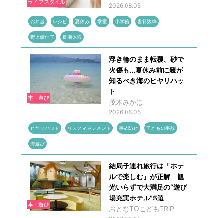
ライフスタイル
2026.08.05
お弁当
レシピ
夏休み
学童
小学館
書籍抜粋
野上優佳子
長期休暇
浮き輪のまま転覆、砂で
火傷も...夏休み前に親が
知るべき海のヒヤリハッ
ト
本・遊び
茂木みかほ
2026.08.05
ヒヤリハット
リスクマネジメント
事故防止
子どもの事故
海遊び
結局子連れ旅行は「ホテ
ルで楽しむ」が正解 観
光いらずで大満足の“遊び
場充実ホテル”5選
本・遊び
おとなTOこどもTRiP