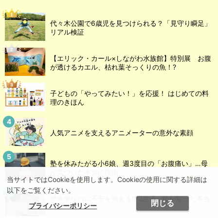
代々木公園で6歳児を見つけられる？「見守り瞬足」
リアル検証
【エリック・カール×しながわ水族館】特別展 お腹
が透けるカエル、枯れ葉そっくりの魚！?
子どもの「やってみたい！」を応援！ はじめての料
理のきほん
人気アニメを支えるアニメーターの意外な素顔
塾を休みたがる小6娘、週3度目の「お腹痛い」…母
が気づいた本当の理由
当サイトではCookieを使用します。Cookieの使用に関する詳細は
以下をご覧ください。
部進学なのに不安を抱える中2息子…母が知った本当
閉じる
プライバシーポリシー
の気持ち