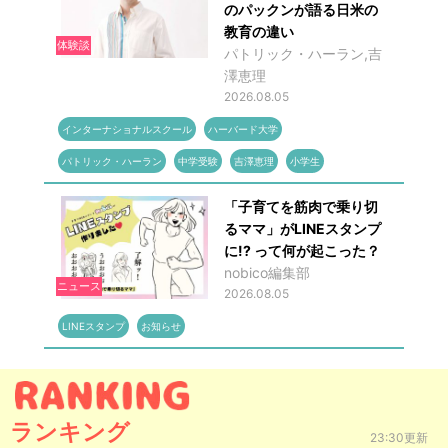
のパックンが語る日米の
教育の違い
体験談
パトリック・ハーラン,吉
澤恵理
2026.08.05
インターナショナルスクール
ハーバード大学
パトリック・ハーラン
中学受験
吉澤恵理
小学生
「子育てを筋肉で乗り切
るママ」がLINEスタンプ
に!? って何が起こった？
nobico編集部
ニュース
2026.08.05
LINEスタンプ
お知らせ
ランキング
23:30更新