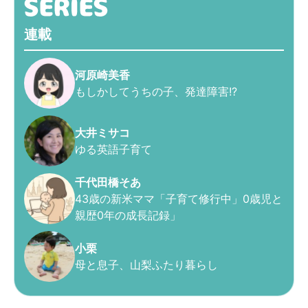
連載
河原崎美香
もしかしてうちの子、発達障害!?
大井ミサコ
ゆる英語子育て
千代田橋そあ
43歳の新米ママ「子育て修行中」0歳児と
親歴0年の成長記録」
小栗
母と息子、山梨ふたり暮らし