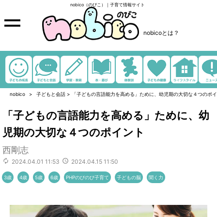
nobico（のびこ）｜子育て情報サイト
nobicoとは？
nobico
子どもと会話
>
「子どもの言語能力を高める」ために、幼児期の大切な４つのポイ
「子どもの言語能力を高める」ために、幼
児期の大切な４つのポイント
西剛志
2024.04.01 11:53
2024.04.15 11:50
3歳
4歳
5歳
6歳
PHPのびのび子育て
子どもの脳
聞く力