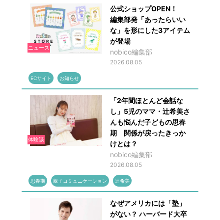
公式ショップOPEN！
編集部発「あったらいい
な」を形にした3アイテム
が登場
ニュース
nobico編集部
2026.08.05
ECサイト
お知らせ
「2年間ほとんど会話な
し」5児のママ・辻希美さ
んも悩んだ子どもの思春
期 関係が戻ったきっか
体験談
けとは？
nobico編集部
2026.08.05
思春期
親子コミュニケーション
辻希美
なぜアメリカには「塾」
がない？ ハーバード大卒