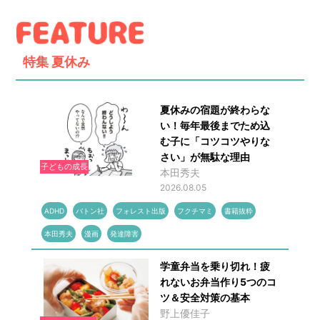
特集
夏休み
夏休みの宿題が終わらな
い！毎年最後までため込
む子に「コツコツやりな
さい」が無駄な理由
子どもの成長
本田秀夫
2026.08.05
ADHD
バトン社
フォレスト出版
フクチマミ
書籍抜粋
本田秀夫
漫画
発達障害
学童弁当を乗り切れ！疲
れないお弁当作り5つのコ
ツ＆安全対策の基本
野上優佳子