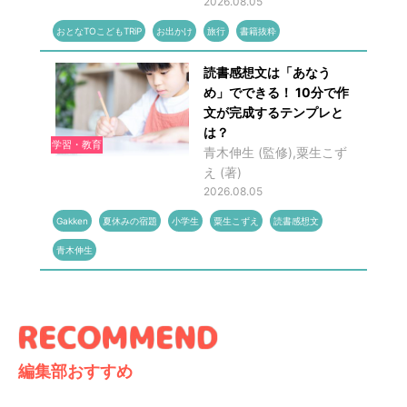
2026.08.05
おとなTOこどもTRiP
お出かけ
旅行
書籍抜粋
読書感想文は「あなう
め」でできる！ 10分で作
文が完成するテンプレと
は？
学習・教育
青木伸生 (監修),粟生こず
え (著)
2026.08.05
Gakken
夏休みの宿題
小学生
粟生こずえ
読書感想文
青木伸生
編集部おすすめ