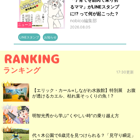
るママ」がLINEスタンプ
に!? って何が起こった？
nobico編集部
ニュース
2026.08.05
LINEスタンプ
お知らせ
ランキング
17:30更新
【エリック・カール×しながわ水族館】特別展 お腹
が透けるカエル、枯れ葉そっくりの魚！?
明智光秀から学ぶ"くやしい時"の乗り越え方
代々木公園で6歳児を見つけられる？「見守り瞬足」