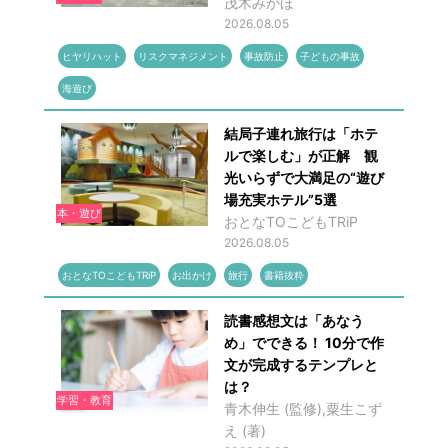
茂木みかほ
2026.08.05
ヒヤリハット
リスクマネジメント
事故防止
子どもの事故
海遊び
結局子連れ旅行は「ホテ
ルで楽しむ」が正解 観
光いらずで大満足の“遊び
場充実ホテル”5選
本・遊び
おとなTOこどもTRiP
2026.08.05
おとなTOこどもTRiP
お出かけ
旅行
書籍抜粋
読書感想文は「あなう
め」でできる！ 10分で作
文が完成するテンプレと
は？
学習・教育
青木伸生 (監修),粟生こず
え (著)