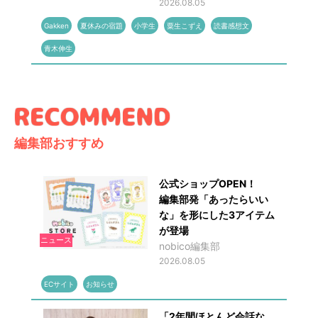
2026.08.05
Gakken
夏休みの宿題
小学生
粟生こずえ
読書感想文
青木伸生
編集部おすすめ
公式ショップOPEN！
編集部発「あったらいい
な」を形にした3アイテム
が登場
ニュース
nobico編集部
2026.08.05
ECサイト
お知らせ
「2年間ほとんど会話な