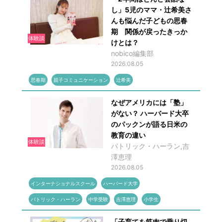
し」5児のママ・辻希美さ
んも悩んだ子どもの思春
期 関係が戻ったきっか
体験談
けとは？
nobico編集部
2026.08.05
思春期
親子コミュニケーション
辻希美
なぜアメリカには「塾」
がない？ ハーバード大卒
のパックンが語る日米の
教育の違い
体験談
パトリック・ハーラン,吉
澤恵理
2026.08.05
インターナショナルスクール
ハーバード大学
パトリック・ハーラン
中学受験
吉澤恵理
小学生
「子育てを筋肉で乗り切