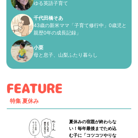
ゆる英語子育て
千代田橋そあ
43歳の新米ママ「子育て修行中」0歳児と
親歴0年の成長記録」
小栗
母と息子、山梨ふたり暮らし
特集
夏休み
夏休みの宿題が終わらな
い！毎年最後までため込
む子に「コツコツやりな