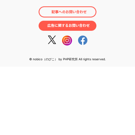
© nobico（のびこ） by PHP研究所 All rights reserved.