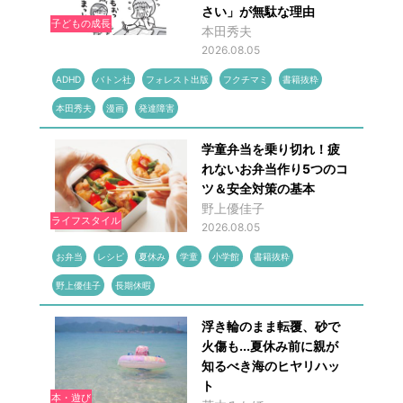
さい」が無駄な理由
子どもの成長
本田秀夫
2026.08.05
ADHD
バトン社
フォレスト出版
フクチマミ
書籍抜粋
本田秀夫
漫画
発達障害
学童弁当を乗り切れ！疲
れないお弁当作り5つのコ
ツ＆安全対策の基本
野上優佳子
ライフスタイル
2026.08.05
お弁当
レシピ
夏休み
学童
小学館
書籍抜粋
野上優佳子
長期休暇
浮き輪のまま転覆、砂で
火傷も...夏休み前に親が
知るべき海のヒヤリハッ
ト
本・遊び