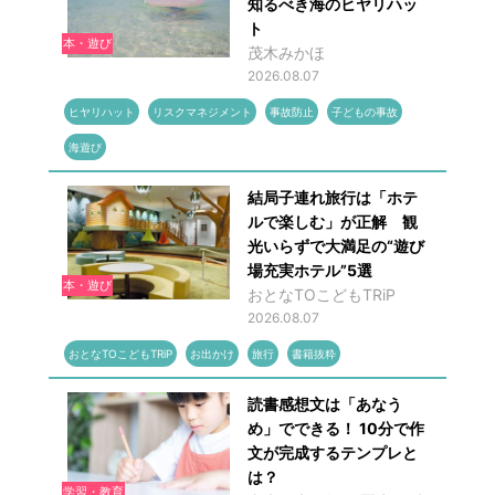
知るべき海のヒヤリハッ
ト
本・遊び
茂木みかほ
2026.08.07
ヒヤリハット
リスクマネジメント
事故防止
子どもの事故
海遊び
結局子連れ旅行は「ホテ
ルで楽しむ」が正解 観
光いらずで大満足の“遊び
場充実ホテル”5選
本・遊び
おとなTOこどもTRiP
2026.08.07
おとなTOこどもTRiP
お出かけ
旅行
書籍抜粋
読書感想文は「あなう
め」でできる！ 10分で作
文が完成するテンプレと
は？
学習・教育