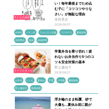
い！毎年最後までため込
む子に「コツコツやりな
さい」が無駄な理由
子どもの成長
本田秀夫
2026.08.07
ADHD
バトン社
フォレスト出版
フクチマミ
書籍抜粋
本田秀夫
漫画
発達障害
学童弁当を乗り切れ！疲
れないお弁当作り5つのコ
ツ＆安全対策の基本
野上優佳子
ライフスタイル
2026.08.07
お弁当
レシピ
夏休み
学童
小学館
書籍抜粋
野上優佳子
長期休暇
浮き輪のまま転覆、砂で
火傷も...夏休み前に親が