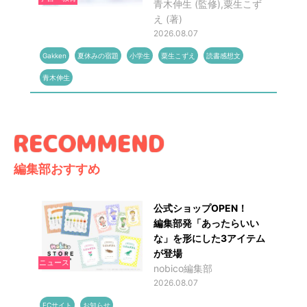
青木伸生 (監修),粟生こず
え (著)
2026.08.07
Gakken
夏休みの宿題
小学生
粟生こずえ
読書感想文
青木伸生
編集部おすすめ
公式ショップOPEN！
編集部発「あったらいい
な」を形にした3アイテム
が登場
ニュース
nobico編集部
2026.08.07
ECサイト
お知らせ