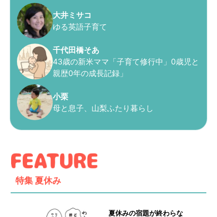
大井ミサコ
ゆる英語子育て
千代田橋そあ
43歳の新米ママ「子育て修行中」0歳児と
親歴0年の成長記録」
小栗
母と息子、山梨ふたり暮らし
特集
夏休み
夏休みの宿題が終わらな