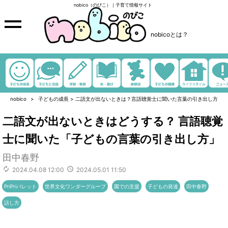
nobico（のびこ）｜子育て情報サイト
nobicoとは？
nobico
子どもの成長
>
二語文が出ないときは？言語聴覚士に聞いた言葉の引き出し方
二語文が出ないときはどうする？ 言語聴覚
士に聞いた「子どもの言葉の引き出し方」
田中春野
2024.04.08 12:00
2024.05.01 11:50
PriPriパレット
世界文化ワンダーグループ
園での支援
子どもの発達
田中春野
話し方