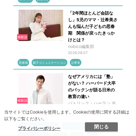
「2年間ほとんど会話な
し」5児のママ・辻希美さ
んも悩んだ子どもの思春
期 関係が戻ったきっか
体験談
けとは？
nobico編集部
2026.08.07
思春期
親子コミュニケーション
辻希美
なぜアメリカには「塾」
がない？ ハーバード大卒
のパックンが語る日米の
教育の違い
体験談
パトリック・ハーラン,吉
澤恵理
当サイトではCookieを使用します。Cookieの使用に関する詳細は
2026.08.07
以下をご覧ください。
閉じる
インターナショナルスクール
ハーバード大学
プライバシーポリシー
パトリック・ハーラン
中学受験
吉澤恵理
小学生