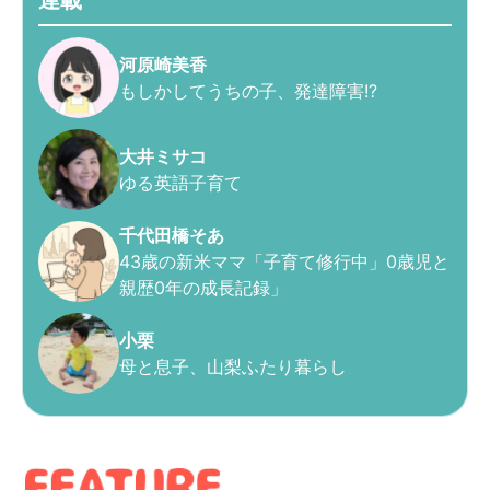
連載
河原崎美香
もしかしてうちの子、発達障害!?
大井ミサコ
ゆる英語子育て
千代田橋そあ
43歳の新米ママ「子育て修行中」0歳児と
親歴0年の成長記録」
小栗
母と息子、山梨ふたり暮らし