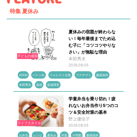
特集
夏休み
夏休みの宿題が終わらな
い！毎年最後までため込
む子に「コツコツやりな
さい」が無駄な理由
子どもの成長
本田秀夫
2026.08.05
ADHD
バトン社
フォレスト出版
フクチマミ
書籍抜粋
本田秀夫
漫画
発達障害
学童弁当を乗り切れ！疲
れないお弁当作り5つのコ
ツ＆安全対策の基本
野上優佳子
ライフスタイル
2026.08.05
お弁当
レシピ
夏休み
学童
小学館
書籍抜粋