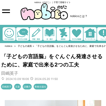
nobico（のびこ）｜子育て情報サイト
nobicoとは？
nobico
子どもの成長
>
「子どもの言語脳」をぐんぐん発達させるために、家庭で出来る2
「子どもの言語脳」をぐんぐん発達させる
ために、家庭で出来る2つの工夫
田嶋英子
2024.10.09 16:06
2024.05.20 11:50
田嶋英子
言葉
語彙力
青春出版社