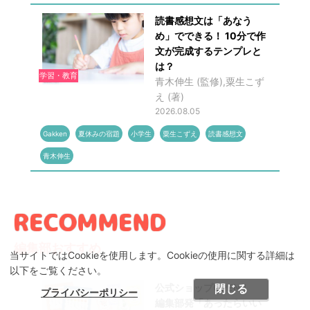
読書感想文は「あなう
め」でできる！ 10分で作
文が完成するテンプレと
は？
学習・教育
青木伸生 (監修),粟生こず
え (著)
2026.08.05
Gakken
夏休みの宿題
小学生
粟生こずえ
読書感想文
青木伸生
編集部おすすめ
当サイトではCookieを使用します。Cookieの使用に関する詳細は
以下をご覧ください。
閉じる
公式ショップOPEN！
プライバシーポリシー
編集部発「あったらいい