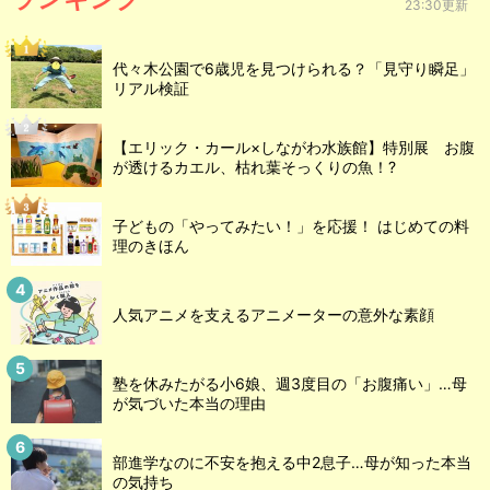
23:30更新
代々木公園で6歳児を見つけられる？「見守り瞬足」
リアル検証
【エリック・カール×しながわ水族館】特別展 お腹
が透けるカエル、枯れ葉そっくりの魚！?
子どもの「やってみたい！」を応援！ はじめての料
理のきほん
人気アニメを支えるアニメーターの意外な素顔
塾を休みたがる小6娘、週3度目の「お腹痛い」…母
が気づいた本当の理由
部進学なのに不安を抱える中2息子…母が知った本当
の気持ち