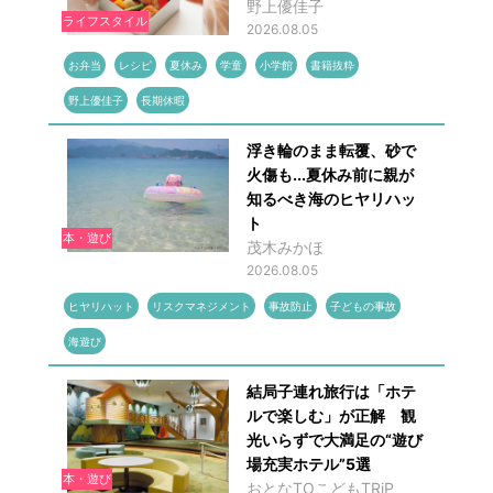
野上優佳子
ライフスタイル
2026.08.05
お弁当
レシピ
夏休み
学童
小学館
書籍抜粋
野上優佳子
長期休暇
浮き輪のまま転覆、砂で
火傷も...夏休み前に親が
知るべき海のヒヤリハッ
ト
本・遊び
茂木みかほ
2026.08.05
ヒヤリハット
リスクマネジメント
事故防止
子どもの事故
海遊び
結局子連れ旅行は「ホテ
ルで楽しむ」が正解 観
光いらずで大満足の“遊び
場充実ホテル”5選
本・遊び
おとなTOこどもTRiP