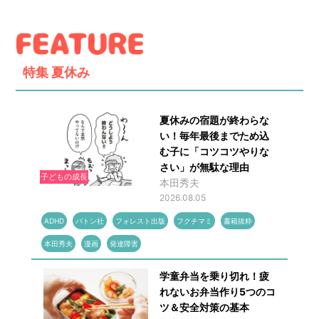
特集
夏休み
夏休みの宿題が終わらな
い！毎年最後までため込
む子に「コツコツやりな
さい」が無駄な理由
子どもの成長
本田秀夫
2026.08.05
ADHD
バトン社
フォレスト出版
フクチマミ
書籍抜粋
本田秀夫
漫画
発達障害
学童弁当を乗り切れ！疲
れないお弁当作り5つのコ
ツ＆安全対策の基本