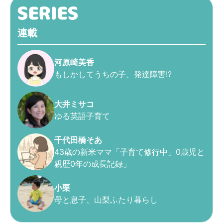
連載
河原崎美香
もしかしてうちの子、発達障害!?
大井ミサコ
ゆる英語子育て
千代田橋そあ
43歳の新米ママ「子育て修行中」0歳児と
親歴0年の成長記録」
小栗
母と息子、山梨ふたり暮らし