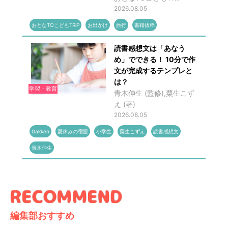
2026.08.05
おとなTOこどもTRiP
お出かけ
旅行
書籍抜粋
読書感想文は「あなう
め」でできる！ 10分で作
文が完成するテンプレと
は？
学習・教育
青木伸生 (監修),粟生こず
え (著)
2026.08.05
Gakken
夏休みの宿題
小学生
粟生こずえ
読書感想文
青木伸生
編集部おすすめ