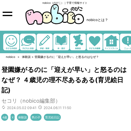
nobico（のびこ）｜子育て情報サイト
nobicoとは？
nobico
体験談
>
登園嫌がるのに「迎えが早い」と怒るのはなぜ？
登園嫌がるのに「迎えが早い」と怒るのは
なぜ？ ４歳児の理不尽あるある(育児絵日
記)
セコリ（nobico編集部）
2024.05.02 09:41
2024.06.11 11:50
4歳
X
体験談
男の子
育児絵日記