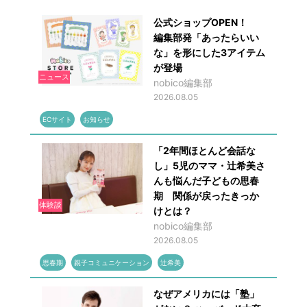
公式ショップOPEN！
編集部発「あったらいい
な」を形にした3アイテム
が登場
ニュース
nobico編集部
2026.08.05
ECサイト
お知らせ
「2年間ほとんど会話な
し」5児のママ・辻希美さ
んも悩んだ子どもの思春
期 関係が戻ったきっか
体験談
けとは？
nobico編集部
2026.08.05
思春期
親子コミュニケーション
辻希美
なぜアメリカには「塾」