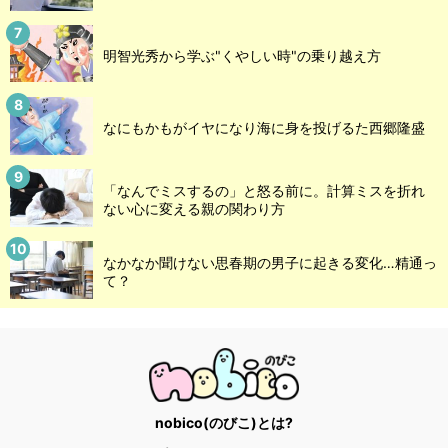
明智光秀から学ぶ"くやしい時"の乗り越え方
なにもかもがイヤになり海に身を投げるた西郷隆盛
「なんでミスするの」と怒る前に。計算ミスを折れ
ない心に変える親の関わり方
なかなか聞けない思春期の男子に起きる変化…精通っ
て？
nobico(のびこ)とは?