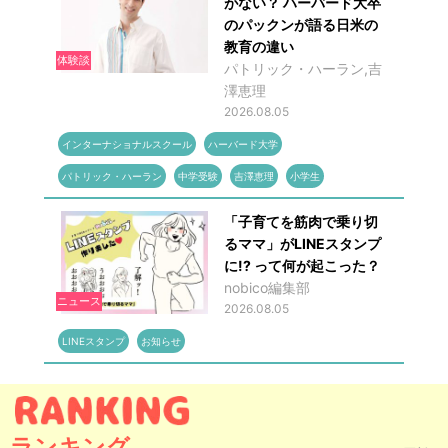
がない？ ハーバード大卒
のパックンが語る日米の
教育の違い
体験談
パトリック・ハーラン,吉
澤恵理
2026.08.05
インターナショナルスクール
ハーバード大学
パトリック・ハーラン
中学受験
吉澤恵理
小学生
「子育てを筋肉で乗り切
るママ」がLINEスタンプ
に!? って何が起こった？
nobico編集部
ニュース
2026.08.05
LINEスタンプ
お知らせ
ランキング