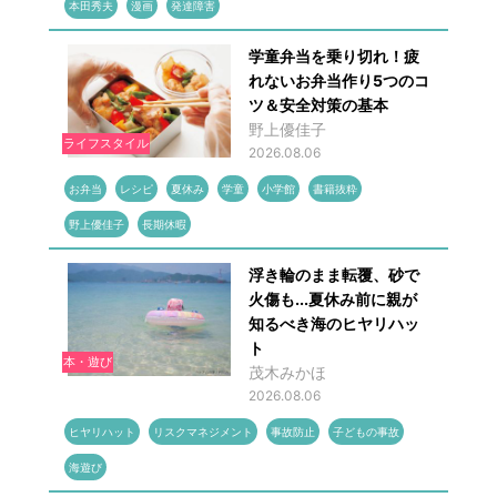
本田秀夫
漫画
発達障害
学童弁当を乗り切れ！疲
れないお弁当作り5つのコ
ツ＆安全対策の基本
野上優佳子
ライフスタイル
2026.08.06
お弁当
レシピ
夏休み
学童
小学館
書籍抜粋
野上優佳子
長期休暇
浮き輪のまま転覆、砂で
火傷も...夏休み前に親が
知るべき海のヒヤリハッ
ト
本・遊び
茂木みかほ
2026.08.06
ヒヤリハット
リスクマネジメント
事故防止
子どもの事故
海遊び