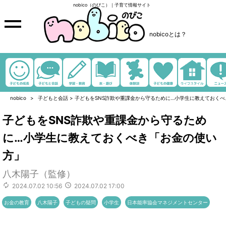
nobico（のびこ）｜子育て情報サイト
nobicoとは？
nobico
子どもと会話
>
子どもをSNS詐欺や重課金から守るために…小学生に教えておく
子どもをSNS詐欺や重課金から守るため
に…小学生に教えておくべき「お金の使い
方」
八木陽子（監修）
2024.07.02 10:56
2024.07.02 17:00
お金の教育
八木陽子
子どもの疑問
小学生
日本能率協会マネジメントセンター