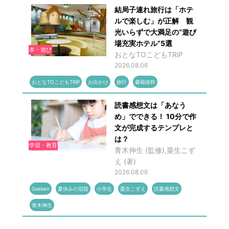
結局子連れ旅行は「ホテ
ルで楽しむ」が正解 観
光いらずで大満足の“遊び
場充実ホテル”5選
本・遊び
おとなTOこどもTRiP
2026.08.06
おとなTOこどもTRiP
お出かけ
旅行
書籍抜粋
読書感想文は「あなう
め」でできる！ 10分で作
文が完成するテンプレと
は？
学習・教育
青木伸生 (監修),粟生こず
え (著)
2026.08.06
Gakken
夏休みの宿題
小学生
粟生こずえ
読書感想文
青木伸生