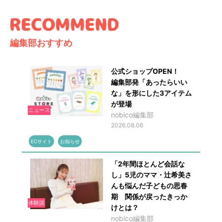
編集部おすすめ
公式ショップOPEN！
編集部発「あったらいい
な」を形にした3アイテム
が登場
ニュース
nobico編集部
2026.08.06
ECサイト
お知らせ
「2年間ほとんど会話な
し」5児のママ・辻希美さ
んも悩んだ子どもの思春
期 関係が戻ったきっか
体験談
けとは？
nobico編集部