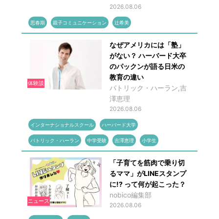
2026.08.06
思春期
親子コミュニケーション
辻希美
なぜアメリカには「塾」
がない？ ハーバード大卒
のパックンが語る日米の
教育の違い
体験談
パトリック・ハーラン,吉
澤恵理
2026.08.06
インターナショナルスクール
ハーバード大学
パトリック・ハーラン
中学受験
吉澤恵理
小学生
「子育てを筋肉で乗り切
るママ」がLINEスタンプ
に!? って何が起こった？
nobico編集部
ニュース
2026.08.06