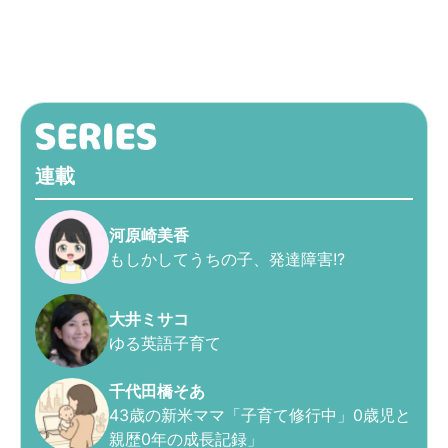
連載
河原崎美香
もしかしてうちの子、発達障害!?
大井ミサコ
ゆる英語子育て
千代田橋そあ
43歳の新米ママ「子育て修行中」0歳児と
親歴0年の成長記録」