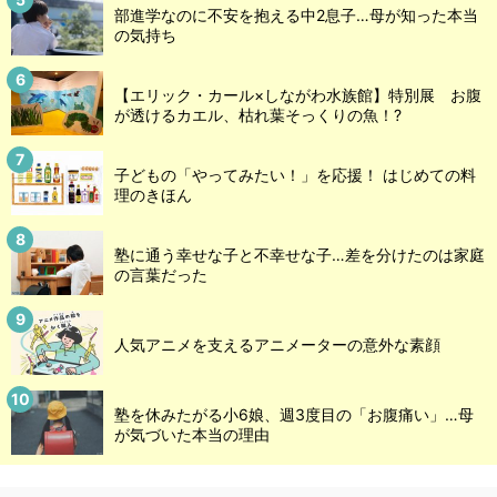
部進学なのに不安を抱える中2息子…母が知った本当
の気持ち
【エリック・カール×しながわ水族館】特別展 お腹
が透けるカエル、枯れ葉そっくりの魚！?
子どもの「やってみたい！」を応援！ はじめての料
理のきほん
塾に通う幸せな子と不幸せな子…差を分けたのは家庭
の言葉だった
人気アニメを支えるアニメーターの意外な素顔
塾を休みたがる小6娘、週3度目の「お腹痛い」…母
が気づいた本当の理由