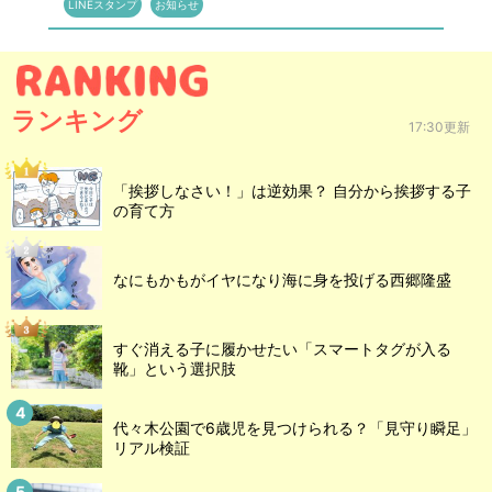
LINEスタンプ
お知らせ
ランキング
17:30更新
「挨拶しなさい！」は逆効果？ 自分から挨拶する子
の育て方
なにもかもがイヤになり海に身を投げる西郷隆盛
すぐ消える子に履かせたい「スマートタグが入る
靴」という選択肢
代々木公園で6歳児を見つけられる？「見守り瞬足」
リアル検証