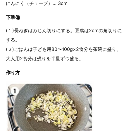
にんにく（チューブ）… 3cm
下準備
(１)長ねぎはみじん切りにする。豆腐は2cmの角切りに
する。
(２)ごはんは子ども用80〜100g×2食分を茶碗に盛り、
大人用2食分は残りを半量ずつ盛る。
作り方