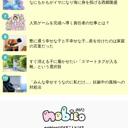
なにもかもがイヤになり海に身を投げる西郷隆盛
人気ゲームを完成へ導く責任者の仕事とは？
塾に通う幸せな子と不幸せな子…差を分けたのは家庭
の言葉だった
すぐ消える子に履かせたい「スマートタグが入る
靴」という選択肢
「みんな幸せそうなのに私だけ…」妊娠中の孤独への
対処法
nobico(のびこ)とは?