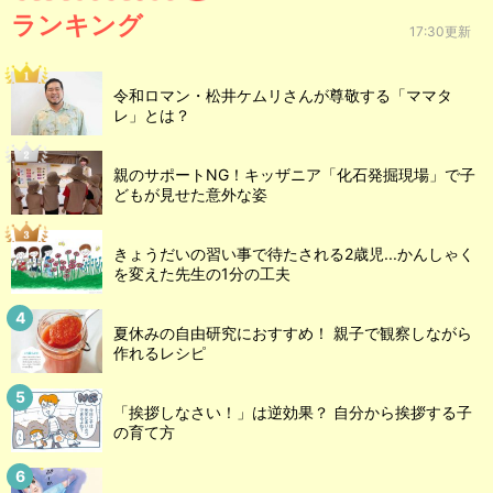
ランキング
17:30更新
令和ロマン・松井ケムリさんが尊敬する「ママタ
レ」とは？
親のサポートNG！キッザニア「化石発掘現場」で子
どもが見せた意外な姿
きょうだいの習い事で待たされる2歳児...かんしゃく
を変えた先生の1分の工夫
夏休みの自由研究におすすめ！ 親子で観察しながら
作れるレシピ
「挨拶しなさい！」は逆効果？ 自分から挨拶する子
の育て方