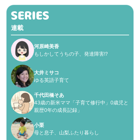
連載
河原崎美香
もしかしてうちの子、発達障害!?
大井ミサコ
ゆる英語子育て
千代田橋そあ
43歳の新米ママ「子育て修行中」0歳児と
親歴0年の成長記録」
小栗
母と息子、山梨ふたり暮らし