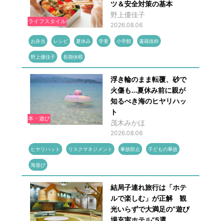
ツ＆安全対策の基本
野上優佳子
ライフスタイル
2026.08.06
お弁当
レシピ
夏休み
学童
小学館
書籍抜粋
野上優佳子
長期休暇
浮き輪のまま転覆、砂で
火傷も...夏休み前に親が
知るべき海のヒヤリハッ
ト
本・遊び
茂木みかほ
2026.08.06
ヒヤリハット
リスクマネジメント
事故防止
子どもの事故
海遊び
結局子連れ旅行は「ホテ
ルで楽しむ」が正解 観
光いらずで大満足の“遊び
場充実ホテル”5選