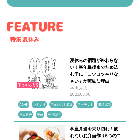
特集
夏休み
夏休みの宿題が終わらな
い！毎年最後までため込
む子に「コツコツやりな
さい」が無駄な理由
子どもの成長
本田秀夫
2026.08.06
ADHD
バトン社
フォレスト出版
フクチマミ
書籍抜粋
本田秀夫
漫画
発達障害
学童弁当を乗り切れ！疲
れないお弁当作り5つのコ