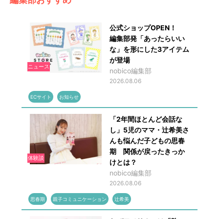
公式ショップOPEN！
編集部発「あったらいい
な」を形にした3アイテム
が登場
ニュース
nobico編集部
2026.08.06
ECサイト
お知らせ
「2年間ほとんど会話な
し」5児のママ・辻希美さ
んも悩んだ子どもの思春
期 関係が戻ったきっか
体験談
けとは？
nobico編集部
2026.08.06
思春期
親子コミュニケーション
辻希美