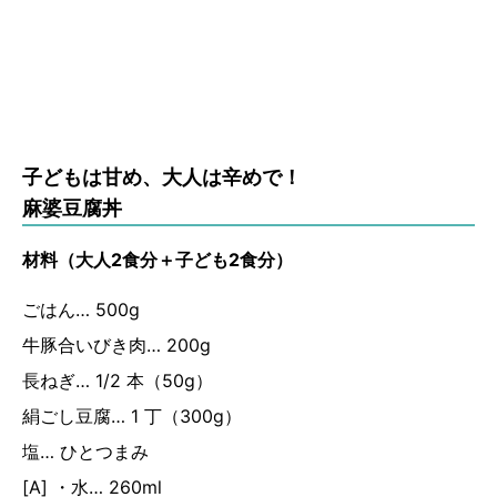
子どもは甘め、大人は辛めで！
麻婆豆腐丼
材料（大人2食分＋子ども2食分）
ごはん… 500g
牛豚合いびき肉… 200g
長ねぎ… 1/2 本（50g）
絹ごし豆腐… 1 丁（300g）
塩… ひとつまみ
[A] ・水… 260ml