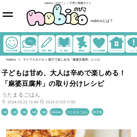
nobico（のびこ）｜子育て情報サイト
nobicoとは？
nobico
ライフスタイル
>
親子で楽しめる「麻婆豆腐丼」レシピ
子どもは甘め、大人は辛めで楽しめる！
「麻婆豆腐丼」の取り分けレシピ
うたまるごはん
2024.05.23 13:46
2024.07.05 11:50
1歳
2歳
3歳
4歳
5歳
Gakken
うたまるごはん
幼児食