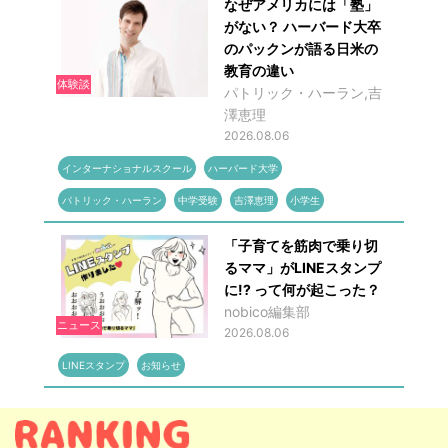
なぜアメリカには「塾」
がない？ ハーバード大卒
のパックンが語る日米の
教育の違い
体験談
パトリック・ハーラン,吉
澤恵理
2026.08.06
インターナショナルスクール
ハーバード大学
パトリック・ハーラン
中学受験
吉澤恵理
小学生
「子育てを筋肉で乗り切
るママ」がLINEスタンプ
に!? って何が起こった？
nobico編集部
ニュース
2026.08.06
LINEスタンプ
お知らせ