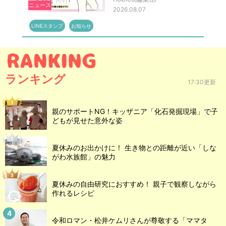
ニュース
2026.08.07
LINEスタンプ
お知らせ
ランキング
17:30更新
親のサポートNG！キッザニア「化石発掘現場」で子
どもが見せた意外な姿
夏休みのお出かけに！ 生き物との距離が近い「しな
がわ水族館」の魅力
夏休みの自由研究におすすめ！ 親子で観察しながら
作れるレシピ
令和ロマン・松井ケムリさんが尊敬する「ママタ