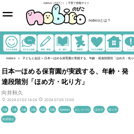
nobico（のびこ）｜子育て情報サイト
nobicoとは？
nobico
子どもと会話
>
日本一ほめる保育園が実践する、年齢・発達段階別「ほめ方・叱り
日本一ほめる保育園が実践する、年齢・発
達段階別「ほめ方・叱り方」
向井秋久
2024.07.02 14:24
2024.07.05 12:00
0歳
1歳
2歳
3歳
4歳
5歳
Gakken
おしゃべり
ほめ方
叱り方
向井秋久