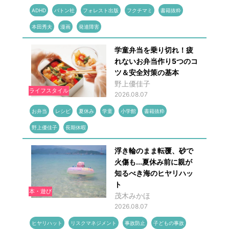
ADHD
バトン社
フォレスト出版
フクチマミ
書籍抜粋
本田秀夫
漫画
発達障害
学童弁当を乗り切れ！疲
れないお弁当作り5つのコ
ツ＆安全対策の基本
野上優佳子
ライフスタイル
2026.08.07
お弁当
レシピ
夏休み
学童
小学館
書籍抜粋
野上優佳子
長期休暇
浮き輪のまま転覆、砂で
火傷も...夏休み前に親が
知るべき海のヒヤリハッ
ト
本・遊び
茂木みかほ
2026.08.07
ヒヤリハット
リスクマネジメント
事故防止
子どもの事故