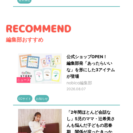
編集部おすすめ
公式ショップOPEN！
編集部発「あったらいい
な」を形にした3アイテム
が登場
ニュース
nobico編集部
2026.08.07
ECサイト
お知らせ
「2年間ほとんど会話な
し」5児のママ・辻希美さ
んも悩んだ子どもの思春
期 関係が戻ったきっか