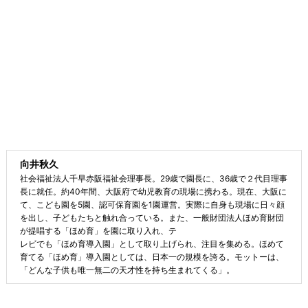
向井秋久
社会福祉法人千早赤阪福祉会理事長。29歳で園長に、36歳で２代目理事
長に就任。約40年間、大阪府で幼児教育の現場に携わる。現在、大阪に
て、こども園を5園、認可保育園を1園運営。実際に自身も現場に日々顔
を出し、子どもたちと触れ合っている。また、一般財団法人ほめ育財団
が提唱する「ほめ育」を園に取り入れ、テ
レビでも「ほめ育導入園」として取り上げられ、注目を集める。ほめて
育てる「ほめ育」導入園としては、日本一の規模を誇る。モットーは、
「どんな子供も唯一無二の天才性を持ち生まれてくる」。