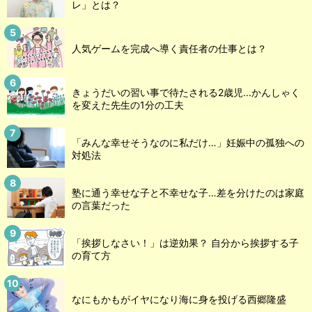
レ」とは？
人気ゲームを完成へ導く責任者の仕事とは？
きょうだいの習い事で待たされる2歳児...かんしゃく
を変えた先生の1分の工夫
「みんな幸せそうなのに私だけ…」妊娠中の孤独への
対処法
塾に通う幸せな子と不幸せな子…差を分けたのは家庭
の言葉だった
「挨拶しなさい！」は逆効果？ 自分から挨拶する子
の育て方
なにもかもがイヤになり海に身を投げる西郷隆盛