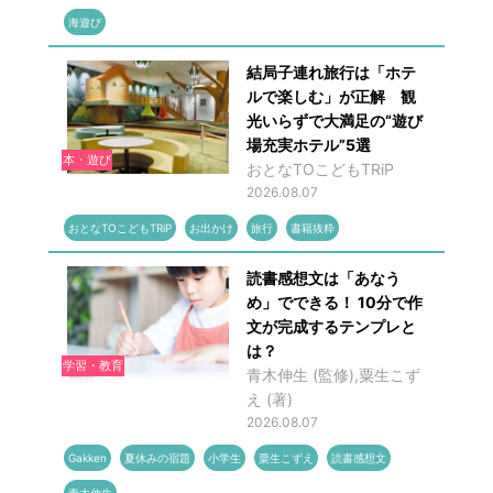
海遊び
結局子連れ旅行は「ホテ
ルで楽しむ」が正解 観
光いらずで大満足の“遊び
場充実ホテル”5選
本・遊び
おとなTOこどもTRiP
2026.08.07
おとなTOこどもTRiP
お出かけ
旅行
書籍抜粋
読書感想文は「あなう
め」でできる！ 10分で作
文が完成するテンプレと
は？
学習・教育
青木伸生 (監修),粟生こず
え (著)
2026.08.07
Gakken
夏休みの宿題
小学生
粟生こずえ
読書感想文
青木伸生