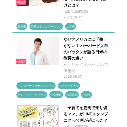
体験談
けとは？
nobico編集部
2026.08.07
思春期
親子コミュニケーション
辻希美
なぜアメリカには「塾」
がない？ ハーバード大卒
のパックンが語る日米の
教育の違い
体験談
パトリック・ハーラン,吉
澤恵理
2026.08.07
インターナショナルスクール
ハーバード大学
パトリック・ハーラン
中学受験
吉澤恵理
小学生
「子育てを筋肉で乗り切
るママ」がLINEスタンプ
に!? って何が起こった？
nobico編集部