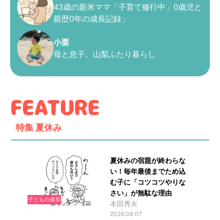
43歳の新米ママ「子育て修行中」0歳児と
親歴0年の成長記録」
小栗
母と息子、山梨ふたり暮らし
特集
夏休み
夏休みの宿題が終わらな
い！毎年最後までため込
む子に「コツコツやりな
さい」が無駄な理由
子どもの成長
本田秀夫
2026.08.07