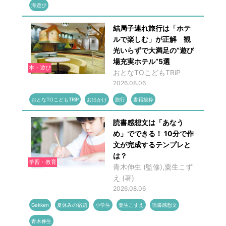
海遊び
結局子連れ旅行は「ホテ
ルで楽しむ」が正解 観
光いらずで大満足の“遊び
場充実ホテル”5選
本・遊び
おとなTOこどもTRiP
2026.08.06
おとなTOこどもTRiP
お出かけ
旅行
書籍抜粋
読書感想文は「あなう
め」でできる！ 10分で作
文が完成するテンプレと
は？
学習・教育
青木伸生 (監修),粟生こず
え (著)
2026.08.06
Gakken
夏休みの宿題
小学生
粟生こずえ
読書感想文
青木伸生