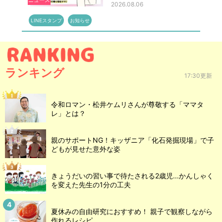
ニュース
2026.08.06
LINEスタンプ
お知らせ
ランキング
17:30更新
令和ロマン・松井ケムリさんが尊敬する「ママタ
レ」とは？
親のサポートNG！キッザニア「化石発掘現場」で子
どもが見せた意外な姿
きょうだいの習い事で待たされる2歳児...かんしゃく
を変えた先生の1分の工夫
夏休みの自由研究におすすめ！ 親子で観察しながら
作れるレシピ