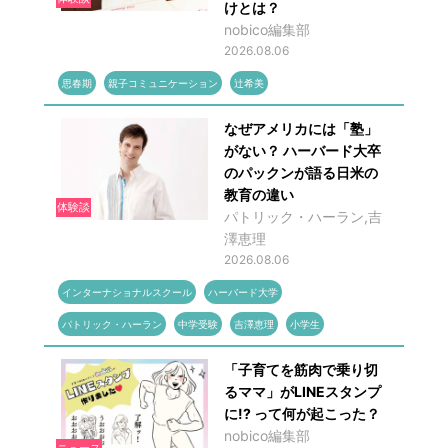
けとは？
nobico編集部
2026.08.06
思春期
親子コミュニケーション
辻希美
なぜアメリカには「塾」
がない？ ハーバード大卒
のパックンが語る日米の
教育の違い
体験談
パトリック・ハーラン,吉
澤恵理
2026.08.06
インターナショナルスクール
ハーバード大学
パトリック・ハーラン
中学受験
吉澤恵理
小学生
「子育てを筋肉で乗り切
るママ」がLINEスタンプ
に!? って何が起こった？
nobico編集部