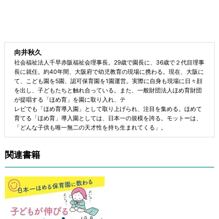
向井秋久
社会福祉法人千早赤阪福祉会理事長。29歳で園長に、36歳で２代目理事
長に就任。約40年間、大阪府で幼児教育の現場に携わる。現在、大阪に
て、こども園を5園、認可保育園を1園運営。実際に自身も現場に日々顔
を出し、子どもたちと触れ合っている。また、一般財団法人ほめ育財団
が提唱する「ほめ育」を園に取り入れ、テ
レビでも「ほめ育導入園」として取り上げられ、注目を集める。ほめて
育てる「ほめ育」導入園としては、日本一の規模を誇る。モットーは、
「どんな子供も唯一無二の天才性を持ち生まれてくる」。
関連書籍