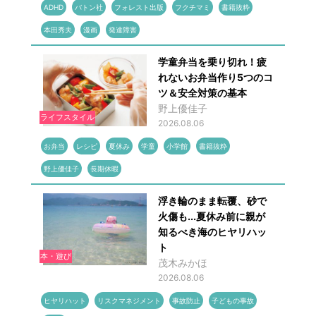
ADHD
バトン社
フォレスト出版
フクチマミ
書籍抜粋
本田秀夫
漫画
発達障害
学童弁当を乗り切れ！疲
れないお弁当作り5つのコ
ツ＆安全対策の基本
野上優佳子
ライフスタイル
2026.08.06
お弁当
レシピ
夏休み
学童
小学館
書籍抜粋
野上優佳子
長期休暇
浮き輪のまま転覆、砂で
火傷も...夏休み前に親が
知るべき海のヒヤリハッ
ト
本・遊び
茂木みかほ
2026.08.06
ヒヤリハット
リスクマネジメント
事故防止
子どもの事故