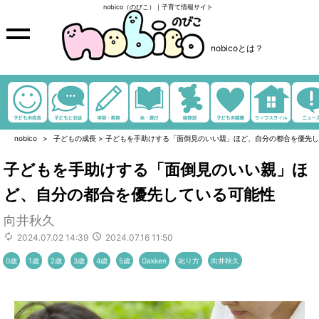
nobico（のびこ）｜子育て情報サイト
nobicoとは？
nobico
子どもの成長
>
子どもを手助けする「面倒見のいい親」ほど、自分の都合を優先し
子どもを手助けする「面倒見のいい親」ほ
ど、自分の都合を優先している可能性
向井秋久
2024.07.02 14:39
2024.07.16 11:50
0歳
1歳
2歳
3歳
4歳
5歳
Gakken
叱り方
向井秋久