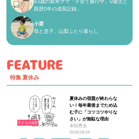
43歳の新米ママ「子育て修行中」0歳児と
親歴0年の成長記録」
小栗
母と息子、山梨ふたり暮らし
特集
夏休み
夏休みの宿題が終わらな
い！毎年最後までため込
む子に「コツコツやりな
さい」が無駄な理由
子どもの成長
本田秀夫
2026.08.06