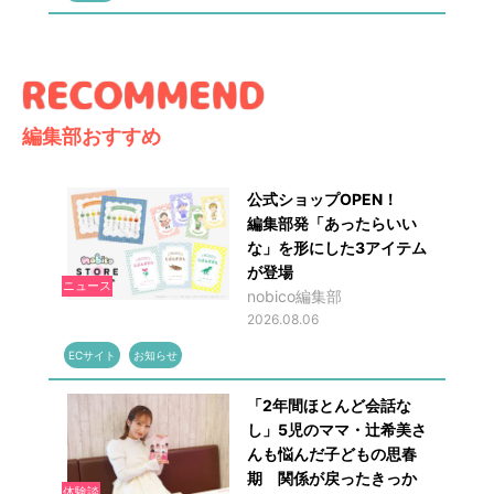
編集部おすすめ
公式ショップOPEN！
編集部発「あったらいい
な」を形にした3アイテム
が登場
ニュース
nobico編集部
2026.08.06
ECサイト
お知らせ
「2年間ほとんど会話な
し」5児のママ・辻希美さ
んも悩んだ子どもの思春
期 関係が戻ったきっか
体験談