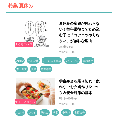
特集
夏休み
夏休みの宿題が終わらな
い！毎年最後までため込
む子に「コツコツやりな
さい」が無駄な理由
子どもの成長
本田秀夫
2026.08.06
ADHD
バトン社
フォレスト出版
フクチマミ
書籍抜粋
本田秀夫
漫画
発達障害
学童弁当を乗り切れ！疲
れないお弁当作り5つのコ
ツ＆安全対策の基本
野上優佳子
ライフスタイル
2026.08.06
お弁当
レシピ
夏休み
学童
小学館
書籍抜粋