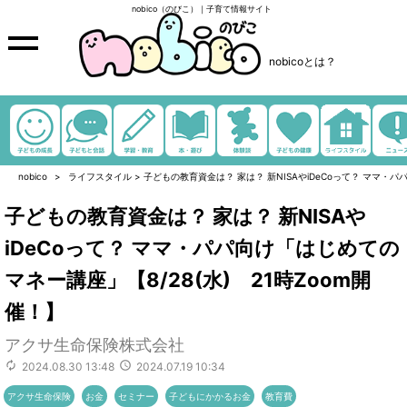
nobico（のびこ）｜子育て情報サイト
nobicoとは？
nobico
ライフスタイル
>
子どもの教育資金は？ 家は？ 新NISAやiDeCoって？ ママ・パ
子どもの教育資金は？ 家は？ 新NISAや
iDeCoって？ ママ・パパ向け「はじめての
マネー講座」【8/28(水) 21時Zoom開
催！】
アクサ生命保険株式会社
2024.08.30 13:48
2024.07.19 10:34
アクサ生命保険
お金
セミナー
子どもにかかるお金
教育費