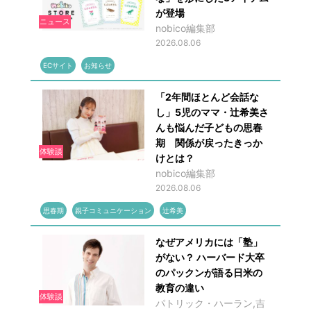
が登場
ニュース
nobico編集部
2026.08.06
ECサイト
お知らせ
「2年間ほとんど会話な
し」5児のママ・辻希美さ
んも悩んだ子どもの思春
期 関係が戻ったきっか
体験談
けとは？
nobico編集部
2026.08.06
思春期
親子コミュニケーション
辻希美
なぜアメリカには「塾」
がない？ ハーバード大卒
のパックンが語る日米の
教育の違い
体験談
パトリック・ハーラン,吉