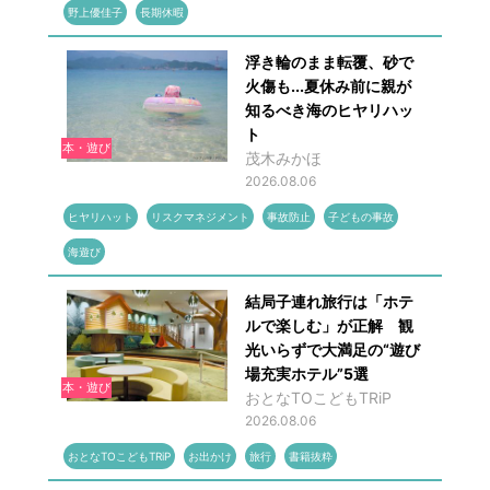
野上優佳子
長期休暇
浮き輪のまま転覆、砂で
火傷も...夏休み前に親が
知るべき海のヒヤリハッ
ト
本・遊び
茂木みかほ
2026.08.06
ヒヤリハット
リスクマネジメント
事故防止
子どもの事故
海遊び
結局子連れ旅行は「ホテ
ルで楽しむ」が正解 観
光いらずで大満足の“遊び
場充実ホテル”5選
本・遊び
おとなTOこどもTRiP
2026.08.06
おとなTOこどもTRiP
お出かけ
旅行
書籍抜粋