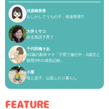
河原崎美香
もしかしてうちの子、発達障害!?
大井ミサコ
ゆる英語子育て
千代田橋そあ
43歳の新米ママ「子育て修行中」0歳児と
親歴0年の成長記録」
小栗
母と息子、山梨ふたり暮らし