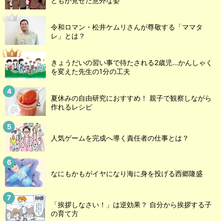
どもが見せた意外な姿
令和ロマン・松井ケムリさんが尊敬する「ママタ
レ」とは？
きょうだいの習い事で待たされる2歳児...かんしゃく
を変えた先生の1分の工夫
夏休みの自由研究におすすめ！ 親子で観察しながら
作れるレシピ
人気ゲームを完成へ導く責任者の仕事とは？
なにもかもがイヤになり海に身を投げる西郷隆盛
「挨拶しなさい！」は逆効果？ 自分から挨拶する子
の育て方