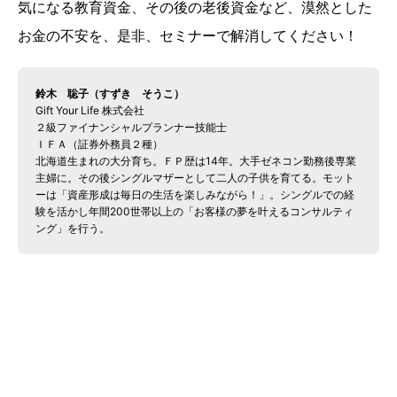
気になる教育資金、その後の老後資金など、漠然とした
お金の不安を、是非、セミナーで解消してください！
鈴木 聡子（すずき そうこ）
Gift Your Life 株式会社
２級ファイナンシャルプランナー技能士
ＩＦＡ（証券外務員２種）
北海道生まれの大分育ち。ＦＰ歴は14年。大手ゼネコン勤務後専業
主婦に。その後シングルマザーとして二人の子供を育てる。モット
ーは「資産形成は毎日の生活を楽しみながら！」。シングルでの経
験を活かし年間200世帯以上の「お客様の夢を叶えるコンサルティ
ング」を行う。