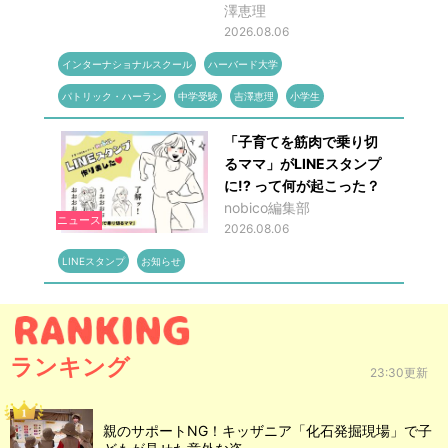
澤恵理
2026.08.06
インターナショナルスクール
ハーバード大学
パトリック・ハーラン
中学受験
吉澤恵理
小学生
「子育てを筋肉で乗り切
るママ」がLINEスタンプ
に!? って何が起こった？
nobico編集部
ニュース
2026.08.06
LINEスタンプ
お知らせ
ランキング
23:30更新
親のサポートNG！キッザニア「化石発掘現場」で子