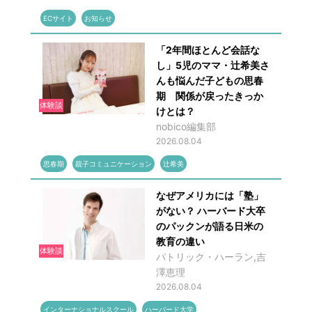
ECサイト
お知らせ
「2年間ほとんど会話な
し」5児のママ・辻希美さ
んも悩んだ子どもの思春
期 関係が戻ったきっか
体験談
けとは？
nobico編集部
2026.08.04
思春期
親子コミュニケーション
辻希美
なぜアメリカには「塾」
がない？ ハーバード大卒
のパックンが語る日米の
教育の違い
体験談
パトリック・ハーラン,吉
澤恵理
2026.08.04
インターナショナルスクール
ハーバード大学