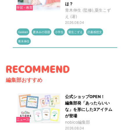
は？
学習・教育
青木伸生 (監修),粟生こず
え (著)
2026.08.04
Gakken
夏休みの宿題
小学生
粟生こずえ
読書感想文
青木伸生
編集部おすすめ
公式ショップOPEN！
編集部発「あったらいい
な」を形にした3アイテム
が登場
ニュース
nobico編集部
2026.08.04