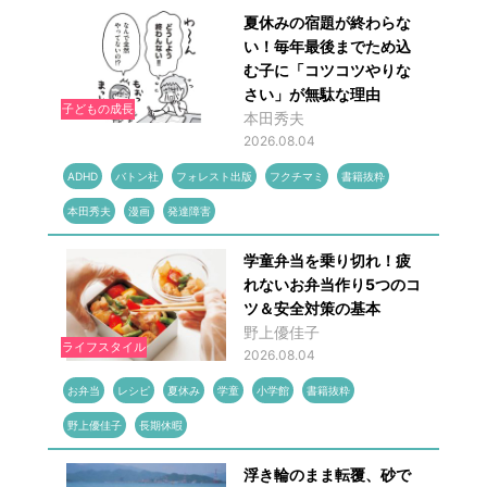
夏休みの宿題が終わらな
い！毎年最後までため込
む子に「コツコツやりな
さい」が無駄な理由
子どもの成長
本田秀夫
2026.08.04
ADHD
バトン社
フォレスト出版
フクチマミ
書籍抜粋
本田秀夫
漫画
発達障害
学童弁当を乗り切れ！疲
れないお弁当作り5つのコ
ツ＆安全対策の基本
野上優佳子
ライフスタイル
2026.08.04
お弁当
レシピ
夏休み
学童
小学館
書籍抜粋
野上優佳子
長期休暇
浮き輪のまま転覆、砂で