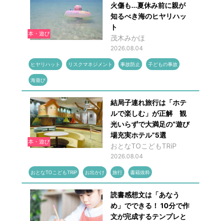
火傷も...夏休み前に親が
知るべき海のヒヤリハッ
ト
本・遊び
茂木みかほ
2026.08.04
ヒヤリハット
リスクマネジメント
事故防止
子どもの事故
海遊び
結局子連れ旅行は「ホテ
ルで楽しむ」が正解 観
光いらずで大満足の“遊び
場充実ホテル”5選
本・遊び
おとなTOこどもTRiP
2026.08.04
おとなTOこどもTRiP
お出かけ
旅行
書籍抜粋
読書感想文は「あなう
め」でできる！ 10分で作
文が完成するテンプレと