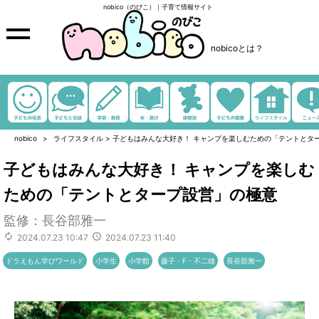
nobico（のびこ）｜子育て情報サイト
nobicoとは？
nobico
ライフスタイル
>
子どもはみんな大好き！ キャンプを楽しむための「テントとタ
子どもはみんな大好き！ キャンプを楽しむ
ための「テントとタープ設営」の極意
監修：長谷部雅一
2024.07.23 10:47
2024.07.23 11:40
ドラえもん学びワールド
小学生
小学館
藤子・F・不二雄
長谷部雅一