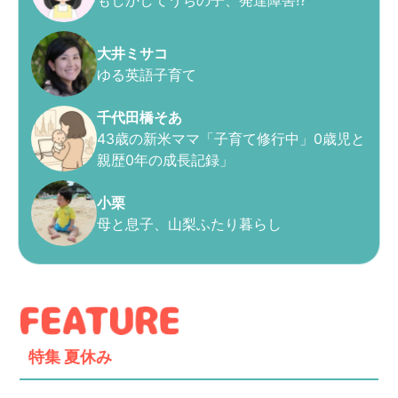
もしかしてうちの子、発達障害!?
大井ミサコ
ゆる英語子育て
千代田橋そあ
43歳の新米ママ「子育て修行中」0歳児と
親歴0年の成長記録」
小栗
母と息子、山梨ふたり暮らし
特集
夏休み