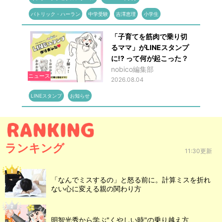
パトリック・ハーラン
中学受験
吉澤恵理
小学生
「子育てを筋肉で乗り切
るママ」がLINEスタンプ
に!? って何が起こった？
nobico編集部
ニュース
2026.08.04
LINEスタンプ
お知らせ
ランキング
11:30更新
「なんでミスするの」と怒る前に。計算ミスを折れ
ない心に変える親の関わり方
明智光秀から学ぶ"くやしい時"の乗り越え方