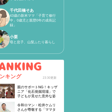
千代田橋そあ
43歳の新米ママ「子育て修行
中」0歳児と親歴0年の成長記
録」
小栗
母と息子、山梨ふたり暮らし
ンキング
23:30更新
親のサポートNG！キッザ
ニア「化石発掘現場」で
子どもが見せた意外な姿
令和ロマン・松井ケムリ
さんが尊敬する「ママタ