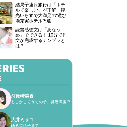
結局子連れ旅行は「ホテ
ルで楽しむ」が正解 観
光いらずで大満足の“遊び
場充実ホテル”5選
読書感想文は「あなう
め」でできる！ 10分で作
文が完成するテンプレと
は？
載
河原崎美香
もしかしてうちの子、発達障害!?
大井ミサコ
ゆる英語子育て