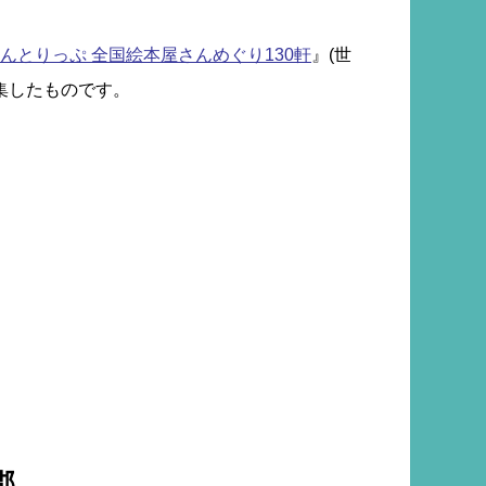
んとりっぷ 全国絵本屋さんめぐり130軒
』(世
集したものです。
郡