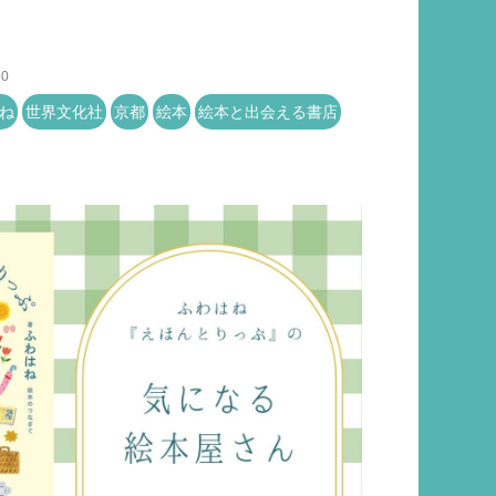
50
ね
世界文化社
京都
絵本
絵本と出会える書店