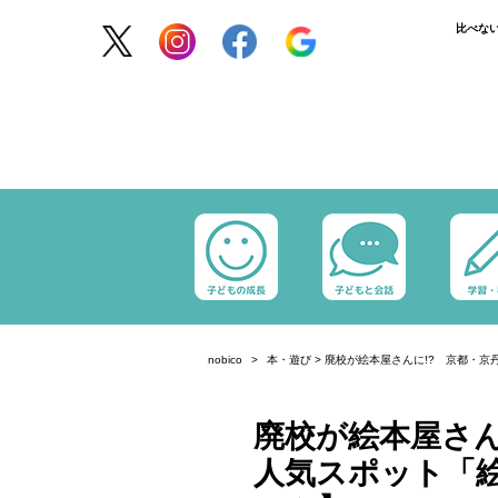
比べな
nobico
本・遊び
>
廃校が絵本屋さんに!? 京都・京
廃校が絵本屋さん
人気スポット「