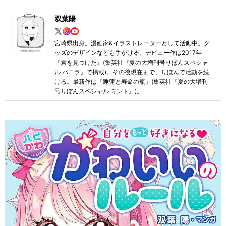
双葉陽
宮崎県出身。漫画家&イラストレーターとして活動中。グ
ッズのデザインなども手がける。デビュー作は2017年
『君を見つけた』(集英社『夏の大増刊号りぼんスペシャ
ル バニラ』で掲載)。その後現在まで、りぼんで活動を続
ける。最新作は『睡蓮と寿命の瓶』(集英社『夏の大増刊
号りぼんスペシャル ミント』)。