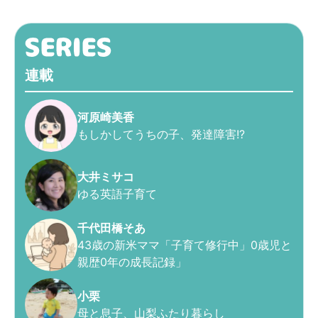
連載
河原崎美香
もしかしてうちの子、発達障害!?
大井ミサコ
ゆる英語子育て
千代田橋そあ
43歳の新米ママ「子育て修行中」0歳児と
親歴0年の成長記録」
小栗
母と息子、山梨ふたり暮らし