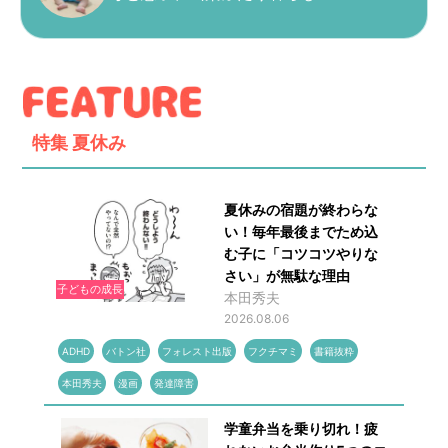
特集
夏休み
夏休みの宿題が終わらな
い！毎年最後までため込
む子に「コツコツやりな
さい」が無駄な理由
子どもの成長
本田秀夫
2026.08.06
ADHD
バトン社
フォレスト出版
フクチマミ
書籍抜粋
本田秀夫
漫画
発達障害
学童弁当を乗り切れ！疲