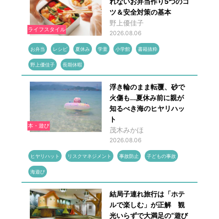
れないお弁当作り5つのコ
ツ＆安全対策の基本
野上優佳子
ライフスタイル
2026.08.06
お弁当
レシピ
夏休み
学童
小学館
書籍抜粋
野上優佳子
長期休暇
浮き輪のまま転覆、砂で
火傷も...夏休み前に親が
知るべき海のヒヤリハッ
ト
本・遊び
茂木みかほ
2026.08.06
ヒヤリハット
リスクマネジメント
事故防止
子どもの事故
海遊び
結局子連れ旅行は「ホテ
ルで楽しむ」が正解 観
光いらずで大満足の“遊び