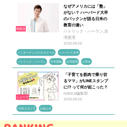
なぜアメリカには「塾」
がない？ ハーバード大卒
のパックンが語る日米の
教育の違い
体験談
パトリック・ハーラン,吉
澤恵理
2026.08.06
インターナショナルスクール
ハーバード大学
パトリック・ハーラン
中学受験
吉澤恵理
小学生
「子育てを筋肉で乗り切
るママ」がLINEスタンプ
に!? って何が起こった？
nobico編集部
ニュース
2026.08.06
LINEスタンプ
お知らせ