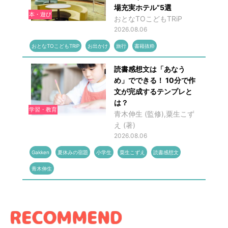
場充実ホテル”5選
本・遊び
おとなTOこどもTRiP
2026.08.06
おとなTOこどもTRiP
お出かけ
旅行
書籍抜粋
読書感想文は「あなう
め」でできる！ 10分で作
文が完成するテンプレと
は？
学習・教育
青木伸生 (監修),粟生こず
え (著)
2026.08.06
Gakken
夏休みの宿題
小学生
粟生こずえ
読書感想文
青木伸生