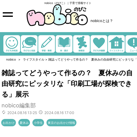
nobico（のびこ）｜子育て情報サイト
nobicoとは？
nobico
ライフスタイル
>
雑誌ってどうやって作るの？ 夏休みの自由研究にピッタリな「
雑誌ってどうやって作るの？ 夏休みの自
由研究にピッタリな「印刷工場が探検でき
る」展示
nobico編集部
2024.08.16 13:25
2024.08.16 17:00
お出かけ
夏休み
小学生
東京のお出かけ情報