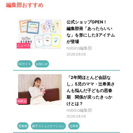
編集部おすすめ
公式ショップOPEN！
編集部発「あったらいい
な」を形にした3アイテム
が登場
ニュース
nobico編集部
2026.08.06
ECサイト
お知らせ
「2年間ほとんど会話な
し」5児のママ・辻希美さ
んも悩んだ子どもの思春
期 関係が戻ったきっか
体験談
けとは？
nobico編集部
2026.08.06
思春期
親子コミュニケーション
辻希美