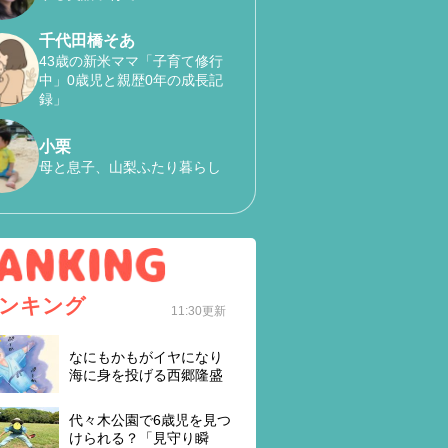
千代田橋そあ
43歳の新米ママ「子育て修行
中」0歳児と親歴0年の成長記
録」
小栗
母と息子、山梨ふたり暮らし
ンキング
11:30更新
なにもかもがイヤになり
海に身を投げる西郷隆盛
代々木公園で6歳児を見つ
けられる？「見守り瞬