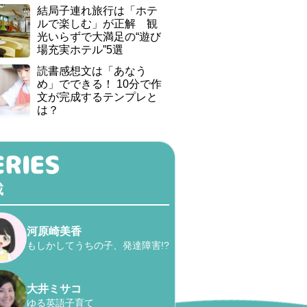
結局子連れ旅行は「ホテ
ルで楽しむ」が正解 観
光いらずで大満足の“遊び
場充実ホテル”5選
読書感想文は「あなう
め」でできる！ 10分で作
文が完成するテンプレと
は？
載
河原崎美香
もしかしてうちの子、発達障害!?
大井ミサコ
ゆる英語子育て