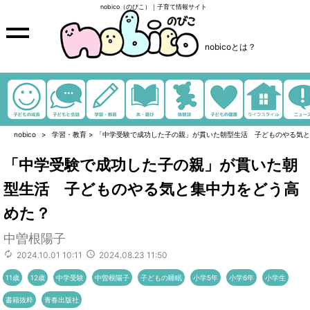
nobico（のびこ）｜子育て情報サイト
nobicoとは？
nobico
学習・教育
>
「中学受験で成功した子の親」が貫いた朝型生活 子どものやる気と
「中学受験で成功した子の親」が貫いた朝
型生活 子どものやる気と集中力をどう高
めた？
中曽根陽子
2024.10.01 10:11
2024.08.23 11:50
11歳
12歳
中学受験
中曽根陽子
子どもの睡眠
小学5年
小学6年
小学生
書籍抜粋
青春出版社