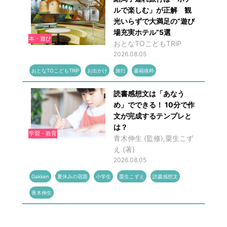
ルで楽しむ」が正解 観
光いらずで大満足の“遊び
場充実ホテル”5選
本・遊び
おとなTOこどもTRiP
2026.08.05
おとなTOこどもTRiP
お出かけ
旅行
書籍抜粋
読書感想文は「あなう
め」でできる！ 10分で作
文が完成するテンプレと
は？
学習・教育
青木伸生 (監修),粟生こず
え (著)
2026.08.05
Gakken
夏休みの宿題
小学生
粟生こずえ
読書感想文
青木伸生