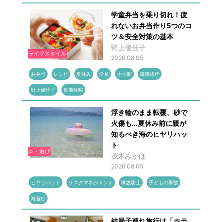
学童弁当を乗り切れ！疲
れないお弁当作り5つのコ
ツ＆安全対策の基本
野上優佳子
ライフスタイル
2026.08.05
お弁当
レシピ
夏休み
学童
小学館
書籍抜粋
野上優佳子
長期休暇
浮き輪のまま転覆、砂で
火傷も...夏休み前に親が
知るべき海のヒヤリハッ
ト
本・遊び
茂木みかほ
2026.08.05
ヒヤリハット
リスクマネジメント
事故防止
子どもの事故
海遊び
結局子連れ旅行は「ホテ