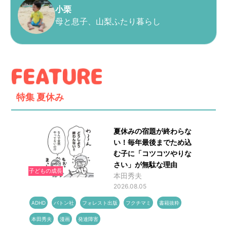
小栗
母と息子、山梨ふたり暮らし
特集
夏休み
夏休みの宿題が終わらな
い！毎年最後までため込
む子に「コツコツやりな
さい」が無駄な理由
子どもの成長
本田秀夫
2026.08.05
ADHD
バトン社
フォレスト出版
フクチマミ
書籍抜粋
本田秀夫
漫画
発達障害