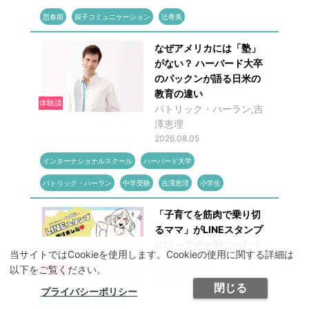
思春期
親子コミュニケーション
辻希美
なぜアメリカには「塾」
がない？ ハーバード大卒
のパックンが語る日米の
教育の違い
体験談
パトリック・ハーラン,吉
澤恵理
2026.08.05
インターナショナルスクール
ハーバード大学
パトリック・ハーラン
中学受験
吉澤恵理
小学生
「子育てを筋肉で乗り切
るママ」がLINEスタンプ
に!? って何が起こった？
当サイトではCookieを使用します。Cookieの使用に関する詳細は
nobico編集部
以下をご覧ください。
ニュース
2026.08.05
閉じる
プライバシーポリシー
LINEスタンプ
お知らせ