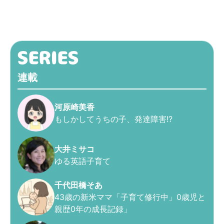
連載
河原崎美香
もしかしてうちの子、発達障害!?
大井ミサコ
ゆる英語子育て
千代田橋そあ
43歳の新米ママ「子育て修行中」0歳児と
親歴0年の成長記録」