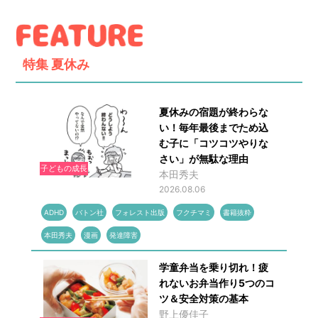
特集
夏休み
夏休みの宿題が終わらな
い！毎年最後までため込
む子に「コツコツやりな
さい」が無駄な理由
子どもの成長
本田秀夫
2026.08.06
ADHD
バトン社
フォレスト出版
フクチマミ
書籍抜粋
本田秀夫
漫画
発達障害
学童弁当を乗り切れ！疲
れないお弁当作り5つのコ
ツ＆安全対策の基本
野上優佳子