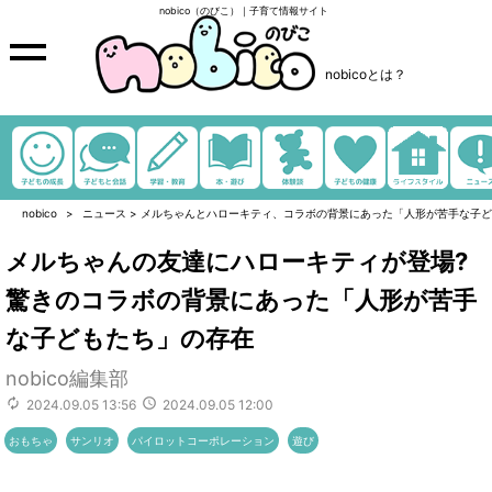
nobico（のびこ）｜子育て情報サイト
nobicoとは？
nobico
ニュース
>
メルちゃんとハローキティ、コラボの背景にあった「人形が苦手な子ど
メルちゃんの友達にハローキティが登場?
驚きのコラボの背景にあった「人形が苦手
な子どもたち」の存在
nobico編集部
2024.09.05 13:56
2024.09.05 12:00
おもちゃ
サンリオ
パイロットコーポレーション
遊び