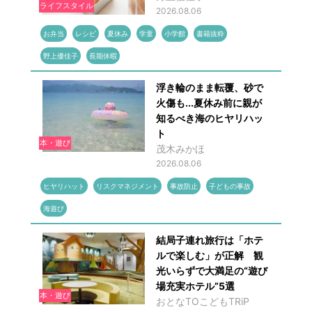
ライフスタイル
2026.08.06
お弁当
レシピ
夏休み
学童
小学館
書籍抜粋
野上優佳子
長期休暇
浮き輪のまま転覆、砂で
火傷も...夏休み前に親が
知るべき海のヒヤリハッ
ト
本・遊び
茂木みかほ
2026.08.06
ヒヤリハット
リスクマネジメント
事故防止
子どもの事故
海遊び
結局子連れ旅行は「ホテ
ルで楽しむ」が正解 観
光いらずで大満足の“遊び
場充実ホテル”5選
本・遊び
おとなTOこどもTRiP