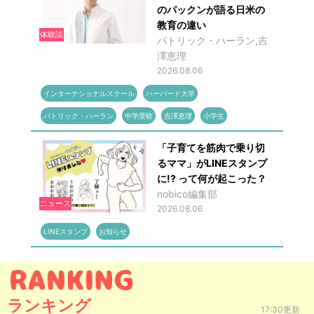
のパックンが語る日米の
教育の違い
体験談
パトリック・ハーラン,吉
澤恵理
2026.08.06
インターナショナルスクール
ハーバード大学
パトリック・ハーラン
中学受験
吉澤恵理
小学生
「子育てを筋肉で乗り切
るママ」がLINEスタンプ
に!? って何が起こった？
nobico編集部
ニュース
2026.08.06
LINEスタンプ
お知らせ
ランキング
17:30更新