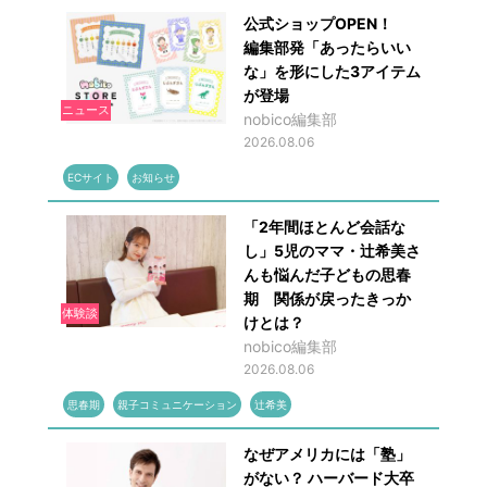
公式ショップOPEN！
編集部発「あったらいい
な」を形にした3アイテム
が登場
ニュース
nobico編集部
2026.08.06
ECサイト
お知らせ
「2年間ほとんど会話な
し」5児のママ・辻希美さ
んも悩んだ子どもの思春
期 関係が戻ったきっか
体験談
けとは？
nobico編集部
2026.08.06
思春期
親子コミュニケーション
辻希美
なぜアメリカには「塾」
がない？ ハーバード大卒