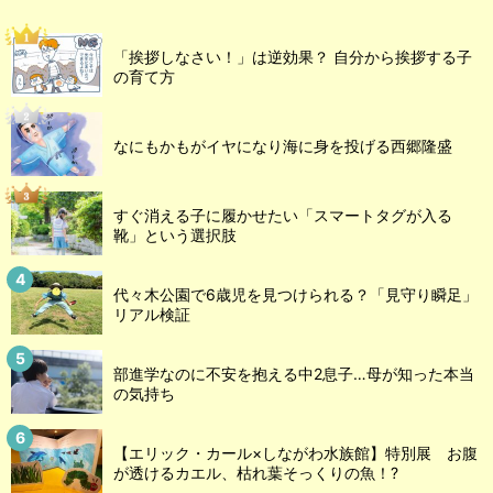
「挨拶しなさい！」は逆効果？ 自分から挨拶する子
の育て方
なにもかもがイヤになり海に身を投げる西郷隆盛
すぐ消える子に履かせたい「スマートタグが入る
靴」という選択肢
代々木公園で6歳児を見つけられる？「見守り瞬足」
リアル検証
部進学なのに不安を抱える中2息子…母が知った本当
の気持ち
【エリック・カール×しながわ水族館】特別展 お腹
が透けるカエル、枯れ葉そっくりの魚！?