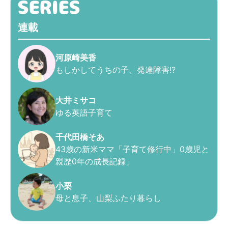
連載
河原崎美香
もしかしてうちの子、発達障害!?
大井ミサコ
ゆる英語子育て
千代田橋そあ
43歳の新米ママ「子育て修行中」0歳児と
親歴0年の成長記録」
小栗
母と息子、山梨ふたり暮らし