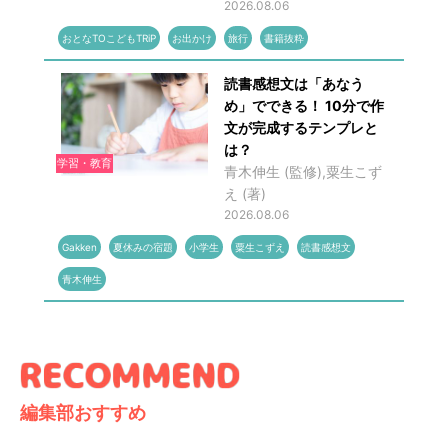
2026.08.06
おとなTOこどもTRiP
お出かけ
旅行
書籍抜粋
読書感想文は「あなう
め」でできる！ 10分で作
文が完成するテンプレと
は？
学習・教育
青木伸生 (監修),粟生こず
え (著)
2026.08.06
Gakken
夏休みの宿題
小学生
粟生こずえ
読書感想文
青木伸生
編集部おすすめ