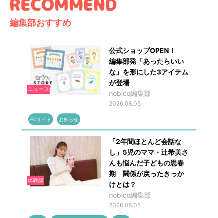
編集部おすすめ
公式ショップOPEN！
編集部発「あったらいい
な」を形にした3アイテム
が登場
ニュース
nobico編集部
2026.08.05
ECサイト
お知らせ
「2年間ほとんど会話な
し」5児のママ・辻希美さ
んも悩んだ子どもの思春
期 関係が戻ったきっか
体験談
けとは？
nobico編集部
2026.08.05