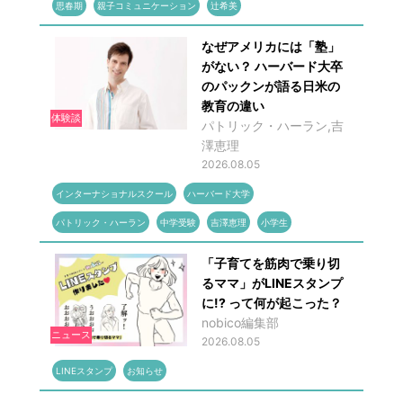
思春期
親子コミュニケーション
辻希美
なぜアメリカには「塾」
がない？ ハーバード大卒
のパックンが語る日米の
教育の違い
体験談
パトリック・ハーラン,吉
澤恵理
2026.08.05
インターナショナルスクール
ハーバード大学
パトリック・ハーラン
中学受験
吉澤恵理
小学生
「子育てを筋肉で乗り切
るママ」がLINEスタンプ
に!? って何が起こった？
nobico編集部
ニュース
2026.08.05
LINEスタンプ
お知らせ