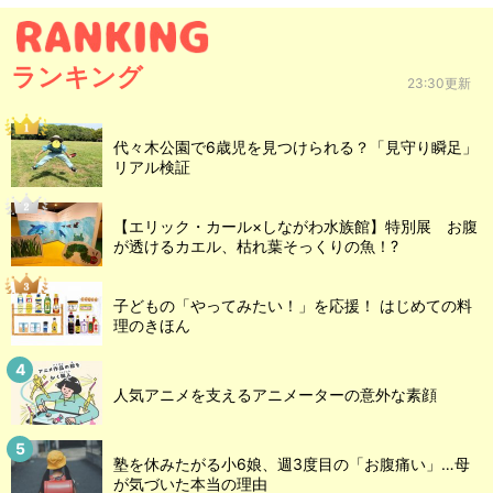
ランキング
23:30更新
代々木公園で6歳児を見つけられる？「見守り瞬足」
リアル検証
【エリック・カール×しながわ水族館】特別展 お腹
が透けるカエル、枯れ葉そっくりの魚！?
子どもの「やってみたい！」を応援！ はじめての料
理のきほん
人気アニメを支えるアニメーターの意外な素顔
塾を休みたがる小6娘、週3度目の「お腹痛い」…母
が気づいた本当の理由