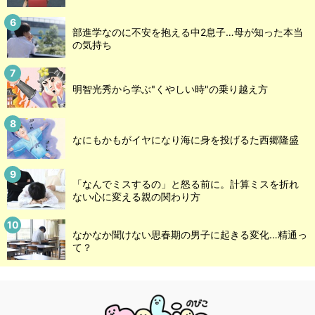
部進学なのに不安を抱える中2息子…母が知った本当
の気持ち
明智光秀から学ぶ"くやしい時"の乗り越え方
なにもかもがイヤになり海に身を投げるた西郷隆盛
「なんでミスするの」と怒る前に。計算ミスを折れ
ない心に変える親の関わり方
なかなか聞けない思春期の男子に起きる変化…精通っ
て？