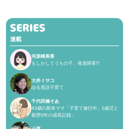
連載
河原崎美香
もしかしてうちの子、発達障害!?
大井ミサコ
ゆる英語子育て
千代田橋そあ
43歳の新米ママ「子育て修行中」0歳児と
親歴0年の成長記録」
小栗