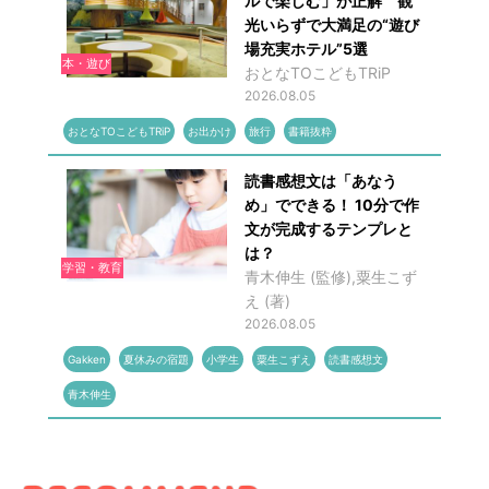
ルで楽しむ」が正解 観
光いらずで大満足の“遊び
場充実ホテル”5選
本・遊び
おとなTOこどもTRiP
2026.08.05
おとなTOこどもTRiP
お出かけ
旅行
書籍抜粋
読書感想文は「あなう
め」でできる！ 10分で作
文が完成するテンプレと
は？
学習・教育
青木伸生 (監修),粟生こず
え (著)
2026.08.05
Gakken
夏休みの宿題
小学生
粟生こずえ
読書感想文
青木伸生