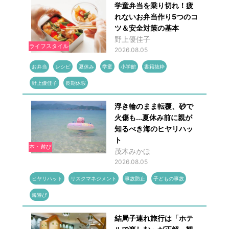
学童弁当を乗り切れ！疲
れないお弁当作り5つのコ
ツ＆安全対策の基本
野上優佳子
ライフスタイル
2026.08.05
お弁当
レシピ
夏休み
学童
小学館
書籍抜粋
野上優佳子
長期休暇
浮き輪のまま転覆、砂で
火傷も...夏休み前に親が
知るべき海のヒヤリハッ
ト
本・遊び
茂木みかほ
2026.08.05
ヒヤリハット
リスクマネジメント
事故防止
子どもの事故
海遊び
結局子連れ旅行は「ホテ