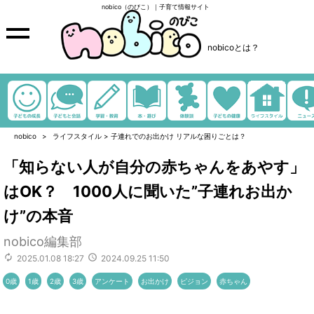
nobico（のびこ）｜子育て情報サイト
nobicoとは？
nobico
ライフスタイル
>
子連れでのお出かけ リアルな困りごとは？
「知らない人が自分の赤ちゃんをあやす」
はOK？ 1000人に聞いた”子連れお出か
け”の本音
nobico編集部
2025.01.08 18:27
2024.09.25 11:50
0歳
1歳
2歳
3歳
アンケート
お出かけ
ピジョン
赤ちゃん