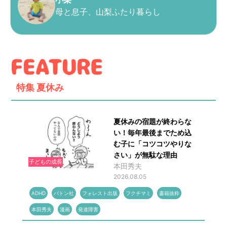
母と息子、山梨ふたり暮らし
特集
夏休み
夏休みの宿題が終わらな
い！毎年最後までため込
む子に「コツコツやりな
さい」が無駄な理由
子どもの成長
本田秀夫
2026.08.05
ADHD
バトン社
フォレスト出版
フクチマミ
書籍抜粋
本田秀夫
漫画
発達障害