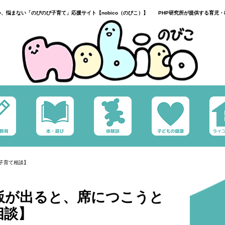
い、悩まない「のびのび子育て」応援サイト【nobico（のびこ）】 PHP研究所が提供する育児・
子育て相談】
飯が出ると、席につこうと
相談】