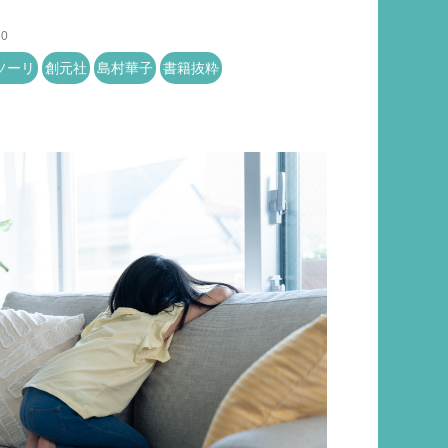
50
ソーリ
創元社
島村華子
書籍抜粋