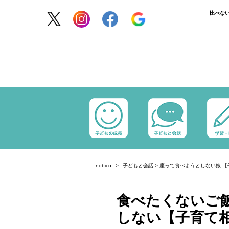
比べな
nobico
子どもと会話
>
座って食べようとしない娘 【
食べたくないご
しない【子育て