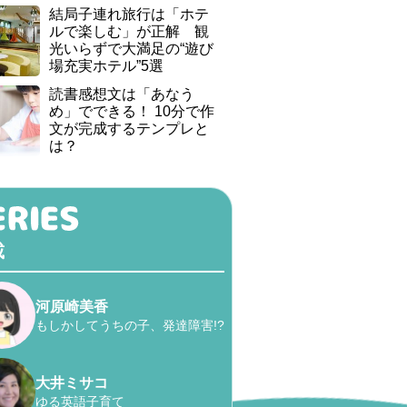
結局子連れ旅行は「ホテ
ルで楽しむ」が正解 観
光いらずで大満足の“遊び
場充実ホテル”5選
読書感想文は「あなう
め」でできる！ 10分で作
文が完成するテンプレと
は？
載
河原崎美香
もしかしてうちの子、発達障害!?
大井ミサコ
ゆる英語子育て