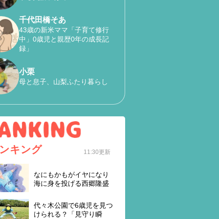
千代田橋そあ
43歳の新米ママ「子育て修行
中」0歳児と親歴0年の成長記
録」
小栗
母と息子、山梨ふたり暮らし
ンキング
11:30更新
なにもかもがイヤになり
海に身を投げる西郷隆盛
代々木公園で6歳児を見つ
けられる？「見守り瞬