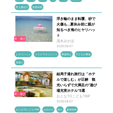
野上優佳子
長期休暇
浮き輪のまま転覆、砂で
火傷も...夏休み前に親が
知るべき海のヒヤリハッ
ト
本・遊び
茂木みかほ
2026.08.07
ヒヤリハット
リスクマネジメント
事故防止
子どもの事故
海遊び
結局子連れ旅行は「ホテ
ルで楽しむ」が正解 観
光いらずで大満足の“遊び
場充実ホテル”5選
本・遊び
おとなTOこどもTRiP
2026.08.07
おとなTOこどもTRiP
お出かけ
旅行
書籍抜粋