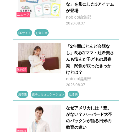
な」を形にした3アイテム
が登場
ニュース
nobico編集部
2026.08.07
ECサイト
お知らせ
「2年間ほとんど会話な
し」5児のママ・辻希美さ
んも悩んだ子どもの思春
期 関係が戻ったきっか
体験談
けとは？
nobico編集部
2026.08.07
思春期
親子コミュニケーション
辻希美
なぜアメリカには「塾」
がない？ ハーバード大卒
のパックンが語る日米の
教育の違い
体験談