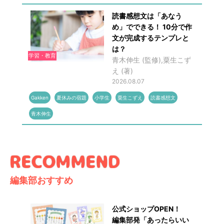
読書感想文は「あなう
め」でできる！ 10分で作
文が完成するテンプレと
は？
学習・教育
青木伸生 (監修),粟生こず
え (著)
2026.08.07
Gakken
夏休みの宿題
小学生
粟生こずえ
読書感想文
青木伸生
編集部おすすめ
公式ショップOPEN！
編集部発「あったらいい