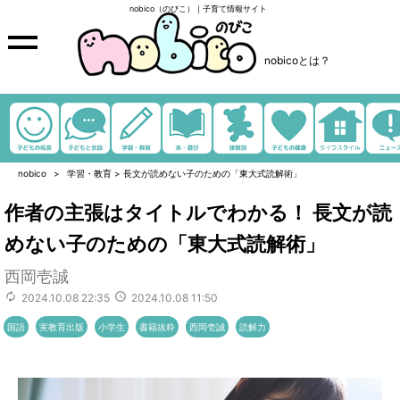
nobico（のびこ）｜子育て情報サイト
nobicoとは？
nobico
学習・教育
>
長文が読めない子のための「東大式読解術」
作者の主張はタイトルでわかる！ 長文が読
めない子のための「東大式読解術」
西岡壱誠
2024.10.08 22:35
2024.10.08 11:50
国語
実教育出版
小学生
書籍抜粋
西岡壱誠
読解力