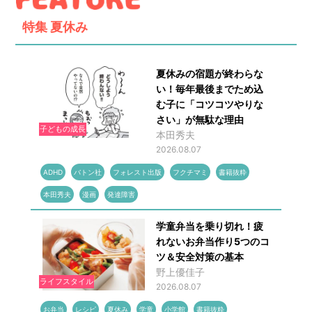
特集
夏休み
夏休みの宿題が終わらな
い！毎年最後までため込
む子に「コツコツやりな
さい」が無駄な理由
子どもの成長
本田秀夫
2026.08.07
ADHD
バトン社
フォレスト出版
フクチマミ
書籍抜粋
本田秀夫
漫画
発達障害
学童弁当を乗り切れ！疲
れないお弁当作り5つのコ
ツ＆安全対策の基本
野上優佳子
ライフスタイル
2026.08.07
お弁当
レシピ
夏休み
学童
小学館
書籍抜粋