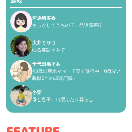
連載
河原崎美香
もしかしてうちの子、発達障害!?
大井ミサコ
ゆる英語子育て
千代田橋そあ
43歳の新米ママ「子育て修行中」0歳児と
親歴0年の成長記録」
小栗
母と息子、山梨ふたり暮らし