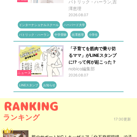
パトリック・ハーラン,吉
澤恵理
2026.08.07
インターナショナルスクール
ハーバード大学
パトリック・ハーラン
中学受験
吉澤恵理
小学生
「子育てを筋肉で乗り切
るママ」がLINEスタンプ
に!? って何が起こった？
nobico編集部
ニュース
2026.08.07
LINEスタンプ
お知らせ
ランキング
17:30更新
親のサポートNG！キッザニア「化石発掘現場」で子