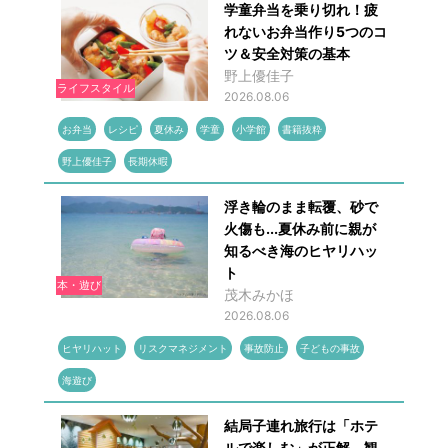
学童弁当を乗り切れ！疲
れないお弁当作り5つのコ
ツ＆安全対策の基本
野上優佳子
ライフスタイル
2026.08.06
お弁当
レシピ
夏休み
学童
小学館
書籍抜粋
野上優佳子
長期休暇
浮き輪のまま転覆、砂で
火傷も...夏休み前に親が
知るべき海のヒヤリハッ
ト
本・遊び
茂木みかほ
2026.08.06
ヒヤリハット
リスクマネジメント
事故防止
子どもの事故
海遊び
結局子連れ旅行は「ホテ
ルで楽しむ」が正解 観