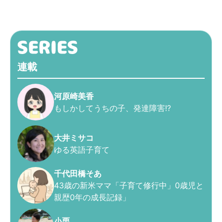
連載
河原崎美香
もしかしてうちの子、発達障害!?
大井ミサコ
ゆる英語子育て
千代田橋そあ
43歳の新米ママ「子育て修行中」0歳児と
親歴0年の成長記録」
小栗