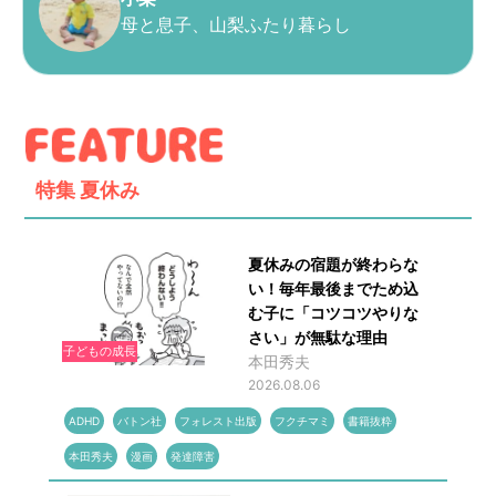
母と息子、山梨ふたり暮らし
特集
夏休み
夏休みの宿題が終わらな
い！毎年最後までため込
む子に「コツコツやりな
さい」が無駄な理由
子どもの成長
本田秀夫
2026.08.06
ADHD
バトン社
フォレスト出版
フクチマミ
書籍抜粋
本田秀夫
漫画
発達障害