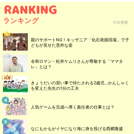
ランキング
5:30更新
親のサポートNG！キッザニア「化石発掘現場」で子
どもが見せた意外な姿
令和ロマン・松井ケムリさんが尊敬する「ママタ
レ」とは？
きょうだいの習い事で待たされる2歳児...かんしゃく
を変えた先生の1分の工夫
人気ゲームを完成へ導く責任者の仕事とは？
なにもかもがイヤになり海に身を投げる西郷隆盛