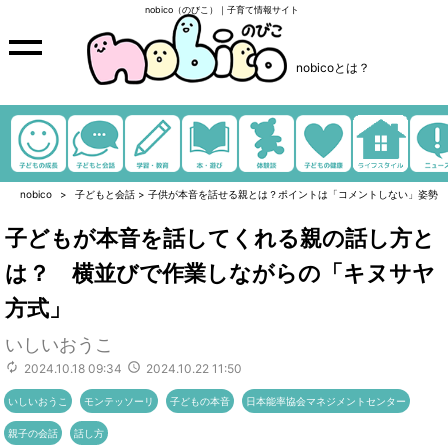
nobico（のびこ）｜子育て情報サイト
nobicoとは？
nobico
子どもと会話
>
子供が本音を話せる親とは？ポイントは「コメントしない」姿勢
子どもが本音を話してくれる親の話し方と
は？ 横並びで作業しながらの「キヌサヤ
方式」
いしいおうこ
2024.10.18 09:34
2024.10.22 11:50
いしいおうこ
モンテッソーリ
子どもの本音
日本能率協会マネジメントセンター
親子の会話
話し方