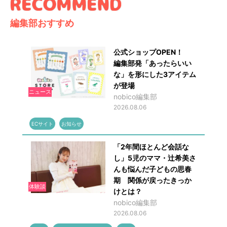
編集部おすすめ
公式ショップOPEN！
編集部発「あったらいい
な」を形にした3アイテム
が登場
ニュース
nobico編集部
2026.08.06
ECサイト
お知らせ
「2年間ほとんど会話な
し」5児のママ・辻希美さ
んも悩んだ子どもの思春
期 関係が戻ったきっか
体験談
けとは？
nobico編集部
2026.08.06