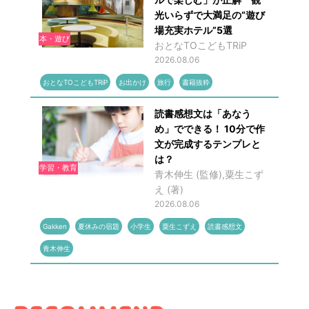
光いらずで大満足の“遊び
場充実ホテル”5選
本・遊び
おとなTOこどもTRiP
2026.08.06
おとなTOこどもTRiP
お出かけ
旅行
書籍抜粋
読書感想文は「あなう
め」でできる！ 10分で作
文が完成するテンプレと
は？
学習・教育
青木伸生 (監修),粟生こず
え (著)
2026.08.06
Gakken
夏休みの宿題
小学生
粟生こずえ
読書感想文
青木伸生