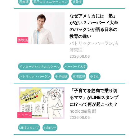
思春期
親子コミュニケーション
辻希美
なぜアメリカには「塾」
がない？ ハーバード大卒
のパックンが語る日米の
教育の違い
体験談
パトリック・ハーラン,吉
澤恵理
2026.08.06
インターナショナルスクール
ハーバード大学
パトリック・ハーラン
中学受験
吉澤恵理
小学生
「子育てを筋肉で乗り切
るママ」がLINEスタンプ
に!? って何が起こった？
nobico編集部
ニュース
2026.08.06
LINEスタンプ
お知らせ