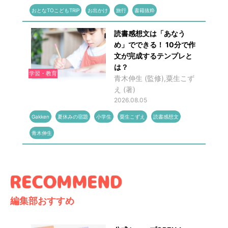
おとなTOこどもTRiP
お出かけ
旅行
書籍抜粋
読書感想文は「あなう
め」でできる！ 10分で作
文が完成するテンプレと
は？
学習・教育
青木伸生 (監修),粟生こず
え (著)
2026.08.05
Gakken
夏休みの宿題
小学生
粟生こずえ
読書感想文
青木伸生
編集部おすすめ