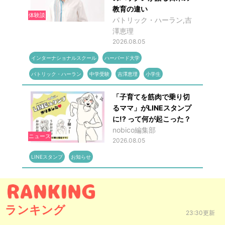
教育の違い
体験談
パトリック・ハーラン,吉
澤恵理
2026.08.05
インターナショナルスクール
ハーバード大学
パトリック・ハーラン
中学受験
吉澤恵理
小学生
「子育てを筋肉で乗り切
るママ」がLINEスタンプ
に!? って何が起こった？
nobico編集部
ニュース
2026.08.05
LINEスタンプ
お知らせ
ランキング
23:30更新