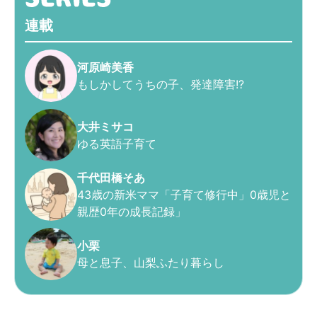
連載
河原崎美香
もしかしてうちの子、発達障害!?
大井ミサコ
ゆる英語子育て
千代田橋そあ
43歳の新米ママ「子育て修行中」0歳児と
親歴0年の成長記録」
小栗
母と息子、山梨ふたり暮らし