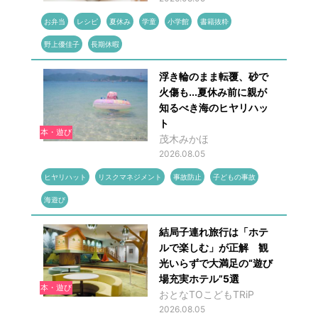
お弁当
レシピ
夏休み
学童
小学館
書籍抜粋
野上優佳子
長期休暇
浮き輪のまま転覆、砂で
火傷も...夏休み前に親が
知るべき海のヒヤリハッ
ト
本・遊び
茂木みかほ
2026.08.05
ヒヤリハット
リスクマネジメント
事故防止
子どもの事故
海遊び
結局子連れ旅行は「ホテ
ルで楽しむ」が正解 観
光いらずで大満足の“遊び
場充実ホテル”5選
本・遊び
おとなTOこどもTRiP
2026.08.05