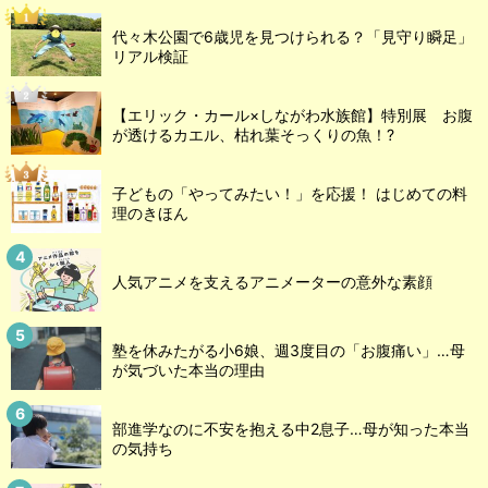
代々木公園で6歳児を見つけられる？「見守り瞬足」
リアル検証
【エリック・カール×しながわ水族館】特別展 お腹
が透けるカエル、枯れ葉そっくりの魚！?
子どもの「やってみたい！」を応援！ はじめての料
理のきほん
人気アニメを支えるアニメーターの意外な素顔
塾を休みたがる小6娘、週3度目の「お腹痛い」…母
が気づいた本当の理由
部進学なのに不安を抱える中2息子…母が知った本当
の気持ち