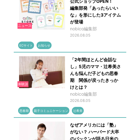
公式ショップOPEN！
編集部発「あったらいい
な」を形にした3アイテム
が登場
ニュース
nobico編集部
2026.08.05
ECサイト
お知らせ
「2年間ほとんど会話な
し」5児のママ・辻希美さ
んも悩んだ子どもの思春
期 関係が戻ったきっか
体験談
けとは？
nobico編集部
2026.08.05
思春期
親子コミュニケーション
辻希美
なぜアメリカには「塾」
がない？ ハーバード大卒
のパックンが語る日米の