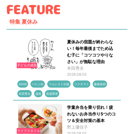
特集
夏休み
夏休みの宿題が終わらな
い！毎年最後までため込
む子に「コツコツやりな
さい」が無駄な理由
子どもの成長
本田秀夫
2026.08.05
ADHD
バトン社
フォレスト出版
フクチマミ
書籍抜粋
本田秀夫
漫画
発達障害
学童弁当を乗り切れ！疲
れないお弁当作り5つのコ
ツ＆安全対策の基本
野上優佳子
ライフスタイル
2026.08.05