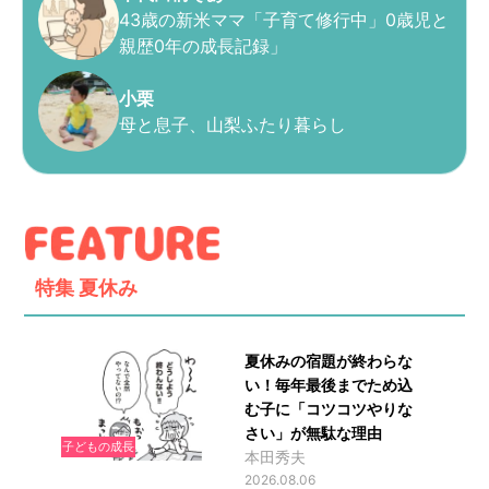
43歳の新米ママ「子育て修行中」0歳児と
親歴0年の成長記録」
小栗
母と息子、山梨ふたり暮らし
特集
夏休み
夏休みの宿題が終わらな
い！毎年最後までため込
む子に「コツコツやりな
さい」が無駄な理由
子どもの成長
本田秀夫
2026.08.06