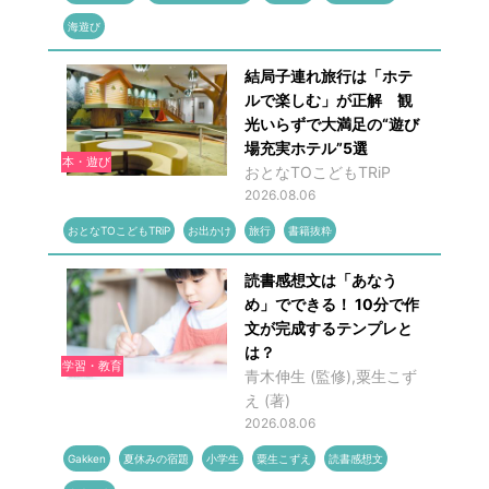
海遊び
結局子連れ旅行は「ホテ
ルで楽しむ」が正解 観
光いらずで大満足の“遊び
場充実ホテル”5選
本・遊び
おとなTOこどもTRiP
2026.08.06
おとなTOこどもTRiP
お出かけ
旅行
書籍抜粋
読書感想文は「あなう
め」でできる！ 10分で作
文が完成するテンプレと
は？
学習・教育
青木伸生 (監修),粟生こず
え (著)
2026.08.06
Gakken
夏休みの宿題
小学生
粟生こずえ
読書感想文