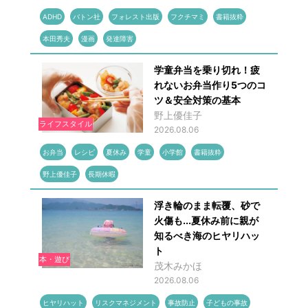
ADHD
バトン社
フォレスト出版
フクチマミ
書籍抜粋
本田秀夫
漫画
発達障害
学童弁当を乗り切れ！疲
れないお弁当作り5つのコ
ツ＆安全対策の基本
野上優佳子
ライフスタイル
2026.08.06
お弁当
レシピ
夏休み
学童
小学館
書籍抜粋
野上優佳子
長期休暇
浮き輪のまま転覆、砂で
火傷も...夏休み前に親が
知るべき海のヒヤリハッ
ト
本・遊び
茂木みかほ
2026.08.06
ヒヤリハット
リスクマネジメント
事故防止
子どもの事故