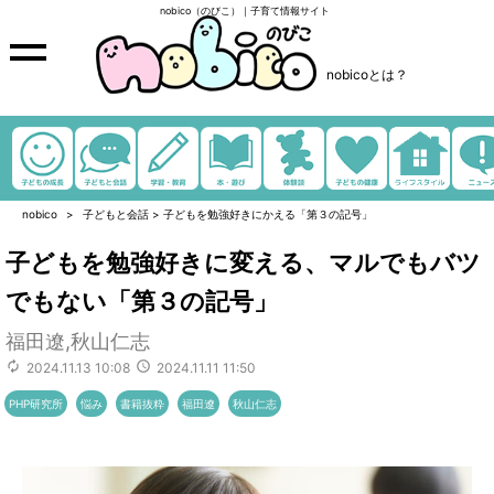
nobico（のびこ）｜子育て情報サイト
nobicoとは？
nobico
子どもと会話
>
子どもを勉強好きにかえる「第３の記号」
子どもを勉強好きに変える、マルでもバツ
でもない「第３の記号」
福田遼,秋山仁志
2024.11.13 10:08
2024.11.11 11:50
PHP研究所
悩み
書籍抜粋
福田遼
秋山仁志