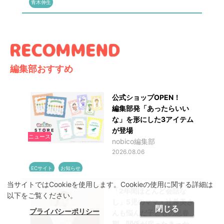
青木伸生
編集部おすすめ
公式ショップOPEN！
編集部発「あったらいい
な」を形にした3アイテム
が登場
ニュース
nobico編集部
2026.08.06
ECサイト
お知らせ
当サイトではCookieを使用します。Cookieの使用に関する詳細は
「2年間ほとんど会話な
以下をご覧ください。
し」5児のママ・辻希美さ
閉じる
プライバシーポリシー
んも悩んだ子どもの思春
期 関係が戻ったきっか