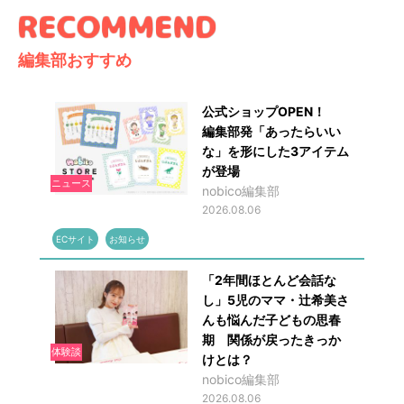
編集部おすすめ
公式ショップOPEN！
編集部発「あったらいい
な」を形にした3アイテム
が登場
ニュース
nobico編集部
2026.08.06
ECサイト
お知らせ
「2年間ほとんど会話な
し」5児のママ・辻希美さ
んも悩んだ子どもの思春
期 関係が戻ったきっか
体験談
けとは？
nobico編集部
2026.08.06