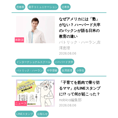
思春期
親子コミュニケーション
辻希美
なぜアメリカには「塾」
がない？ ハーバード大卒
のパックンが語る日米の
教育の違い
体験談
パトリック・ハーラン,吉
澤恵理
2026.08.06
インターナショナルスクール
ハーバード大学
パトリック・ハーラン
中学受験
吉澤恵理
小学生
「子育てを筋肉で乗り切
るママ」がLINEスタンプ
に!? って何が起こった？
nobico編集部
ニュース
2026.08.06
LINEスタンプ
お知らせ