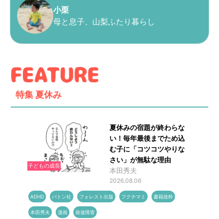
小栗
母と息子、山梨ふたり暮らし
特集
夏休み
夏休みの宿題が終わらな
い！毎年最後までため込
む子に「コツコツやりな
さい」が無駄な理由
子どもの成長
本田秀夫
2026.08.06
ADHD
バトン社
フォレスト出版
フクチマミ
書籍抜粋
本田秀夫
漫画
発達障害