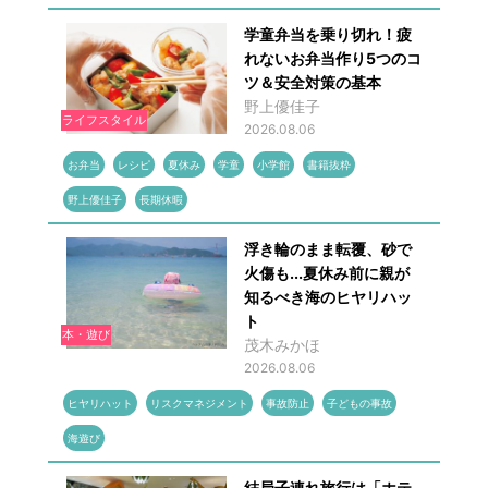
学童弁当を乗り切れ！疲
れないお弁当作り5つのコ
ツ＆安全対策の基本
野上優佳子
ライフスタイル
2026.08.06
お弁当
レシピ
夏休み
学童
小学館
書籍抜粋
野上優佳子
長期休暇
浮き輪のまま転覆、砂で
火傷も...夏休み前に親が
知るべき海のヒヤリハッ
ト
本・遊び
茂木みかほ
2026.08.06
ヒヤリハット
リスクマネジメント
事故防止
子どもの事故
海遊び
結局子連れ旅行は「ホテ