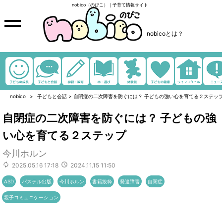
nobico（のびこ）｜子育て情報サイト
nobicoとは？
nobico
子どもと会話
>
自閉症の二次障害を防ぐには？ 子どもの強い心を育てる２ステッ
自閉症の二次障害を防ぐには？ 子どもの強
い心を育てる２ステップ
今川ホルン
2025.05.16 17:18
2024.11.15 11:50
ASD
パステル出版
今川ホルン
書籍抜粋
発達障害
自閉症
親子コミュニケーション