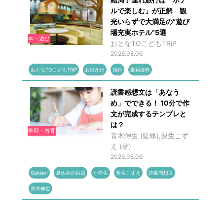
ルで楽しむ」が正解 観
光いらずで大満足の“遊び
場充実ホテル”5選
本・遊び
おとなTOこどもTRiP
2026.08.06
おとなTOこどもTRiP
お出かけ
旅行
書籍抜粋
読書感想文は「あなう
め」でできる！ 10分で作
文が完成するテンプレと
は？
学習・教育
青木伸生 (監修),粟生こず
え (著)
2026.08.06
Gakken
夏休みの宿題
小学生
粟生こずえ
読書感想文
青木伸生