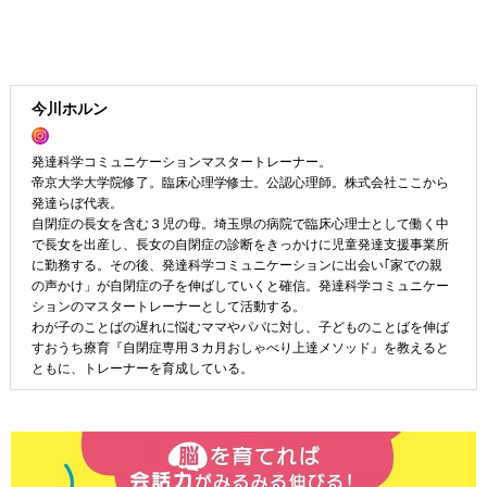
今川ホルン
発達科学コミュニケーションマスタートレーナー。
帝京大学大学院修了。臨床心理学修士。公認心理師。株式会社ここから
発達らぼ代表。
自閉症の長女を含む３児の母。埼玉県の病院で臨床心理士として働く中
で長女を出産し、長女の自閉症の診断をきっかけに児童発達支援事業所
に勤務する。その後、発達科学コミュニケーションに出会い｢家での親
の声かけ」が自閉症の子を伸ばしていくと確信。発達科学コミュニケー
ションのマスタートレーナーとして活動する。
わが子のことばの遅れに悩むママやパパに対し、子どものことばを伸ば
すおうち療育『自閉症専用３カ月おしゃべり上達メソッド』を教えると
ともに、トレーナーを育成している。