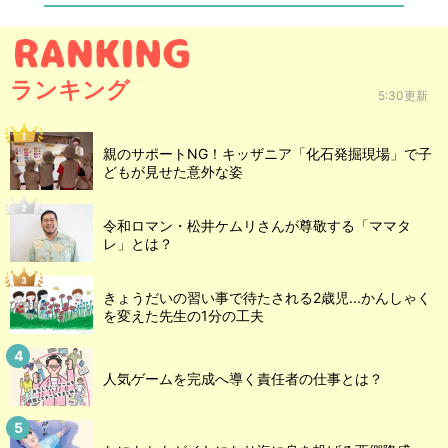
ランキング
5:30更新
親のサポートNG！キッザニア「化石発掘現場」で子
どもが見せた意外な姿
令和ロマン・松井ケムリさんが尊敬する「ママタ
レ」とは？
きょうだいの習い事で待たされる2歳児...かんしゃく
を変えた先生の1分の工夫
人気ゲームを完成へ導く責任者の仕事とは？