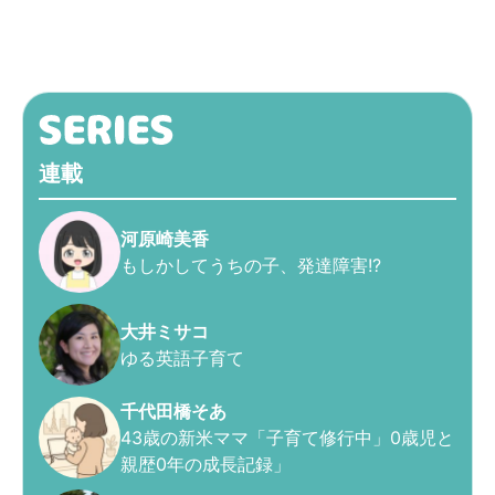
連載
河原崎美香
もしかしてうちの子、発達障害!?
大井ミサコ
ゆる英語子育て
千代田橋そあ
43歳の新米ママ「子育て修行中」0歳児と
親歴0年の成長記録」