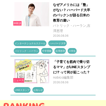
なぜアメリカには「塾」
がない？ ハーバード大卒
のパックンが語る日米の
教育の違い
体験談
パトリック・ハーラン,吉
澤恵理
2026.08.06
インターナショナルスクール
ハーバード大学
パトリック・ハーラン
中学受験
吉澤恵理
小学生
「子育てを筋肉で乗り切
るママ」がLINEスタンプ
に!? って何が起こった？
nobico編集部
ニュース
2026.08.06
LINEスタンプ
お知らせ