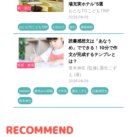
場充実ホテル”5選
本・遊び
おとなTOこどもTRiP
2026.08.06
おとなTOこどもTRiP
お出かけ
旅行
書籍抜粋
読書感想文は「あなう
め」でできる！ 10分で作
文が完成するテンプレと
は？
学習・教育
青木伸生 (監修),粟生こず
え (著)
2026.08.06
Gakken
夏休みの宿題
小学生
粟生こずえ
読書感想文
青木伸生