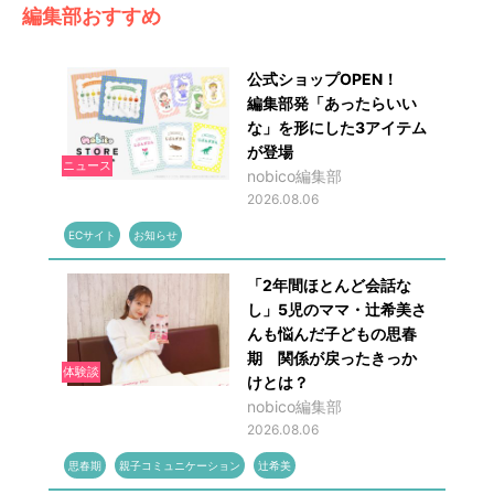
編集部おすすめ
公式ショップOPEN！
編集部発「あったらいい
な」を形にした3アイテム
が登場
ニュース
nobico編集部
2026.08.06
ECサイト
お知らせ
「2年間ほとんど会話な
し」5児のママ・辻希美さ
んも悩んだ子どもの思春
期 関係が戻ったきっか
体験談
けとは？
nobico編集部
2026.08.06
思春期
親子コミュニケーション
辻希美