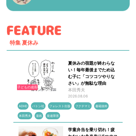
特集
夏休み
夏休みの宿題が終わらな
い！毎年最後までため込
む子に「コツコツやりな
さい」が無駄な理由
子どもの成長
本田秀夫
2026.08.06
ADHD
バトン社
フォレスト出版
フクチマミ
書籍抜粋
本田秀夫
漫画
発達障害
学童弁当を乗り切れ！疲