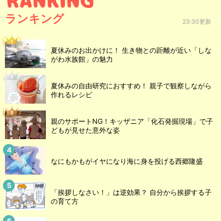
ランキング
23:30更新
夏休みのお出かけに！ 生き物との距離が近い「しな
がわ水族館」の魅力
夏休みの自由研究におすすめ！ 親子で観察しながら
作れるレシピ
親のサポートNG！キッザニア「化石発掘現場」で子
どもが見せた意外な姿
なにもかもがイヤになり海に身を投げる西郷隆盛
「挨拶しなさい！」は逆効果？ 自分から挨拶する子
の育て方