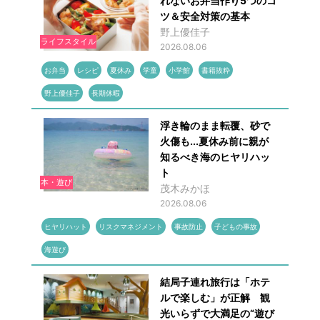
れないお弁当作り5つのコ
ツ＆安全対策の基本
野上優佳子
ライフスタイル
2026.08.06
お弁当
レシピ
夏休み
学童
小学館
書籍抜粋
野上優佳子
長期休暇
浮き輪のまま転覆、砂で
火傷も...夏休み前に親が
知るべき海のヒヤリハッ
ト
本・遊び
茂木みかほ
2026.08.06
ヒヤリハット
リスクマネジメント
事故防止
子どもの事故
海遊び
結局子連れ旅行は「ホテ
ルで楽しむ」が正解 観
光いらずで大満足の“遊び