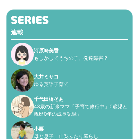
連載
河原崎美香
もしかしてうちの子、発達障害!?
大井ミサコ
ゆる英語子育て
千代田橋そあ
43歳の新米ママ「子育て修行中」0歳児と
親歴0年の成長記録」
小栗
母と息子、山梨ふたり暮らし