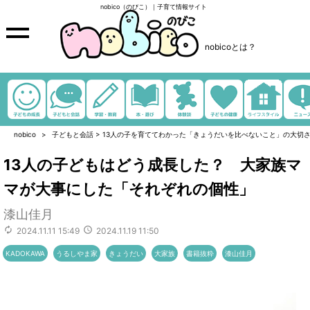
nobico（のびこ）｜子育て情報サイト
nobicoとは？
nobico
子どもと会話
>
13人の子を育ててわかった「きょうだいを比べないこと」の大切
13人の子どもはどう成長した？ 大家族マ
マが大事にした「それぞれの個性」
漆山佳月
2024.11.11 15:49
2024.11.19 11:50
KADOKAWA
うるしやま家
きょうだい
大家族
書籍抜粋
漆山佳月