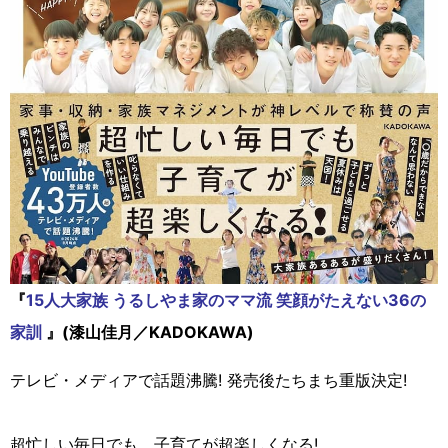
『
15人大家族 うるしやま家のママ流 笑顔がたえない36の
家訓
』(漆山佳月／KADOKAWA)
テレビ・メディアで話題沸騰! 発売後たちまち重版決定!
超忙しい毎日でも、子育てが超楽しくなる!