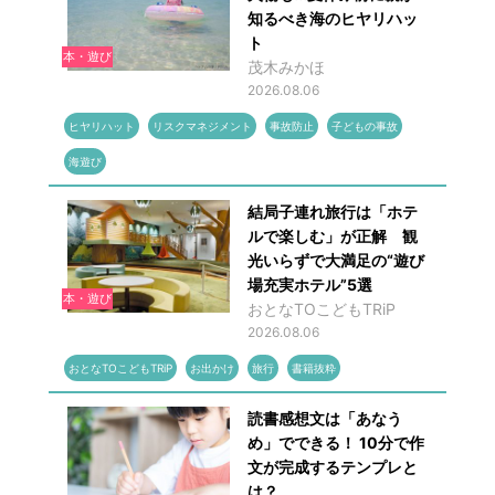
知るべき海のヒヤリハッ
ト
本・遊び
茂木みかほ
2026.08.06
ヒヤリハット
リスクマネジメント
事故防止
子どもの事故
海遊び
結局子連れ旅行は「ホテ
ルで楽しむ」が正解 観
光いらずで大満足の“遊び
場充実ホテル”5選
本・遊び
おとなTOこどもTRiP
2026.08.06
おとなTOこどもTRiP
お出かけ
旅行
書籍抜粋
読書感想文は「あなう
め」でできる！ 10分で作
文が完成するテンプレと
は？