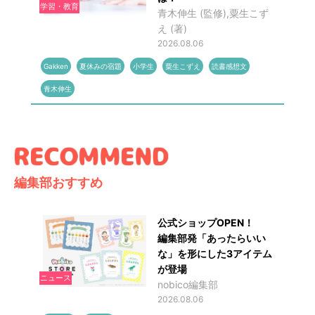
学習・教育
青木伸生 (監修),粟生こず
え (著)
2026.08.06
Gakken
夏休みの宿題
小学生
粟生こずえ
読書感想文
青木伸生
編集部おすすめ
公式ショップOPEN！
編集部発「あったらいい
な」を形にした3アイテム
が登場
ニュース
nobico編集部
2026.08.06