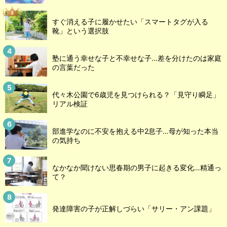
すぐ消える子に履かせたい「スマートタグが入る
靴」という選択肢
塾に通う幸せな子と不幸せな子…差を分けたのは家庭
の言葉だった
代々木公園で6歳児を見つけられる？「見守り瞬足」
リアル検証
部進学なのに不安を抱える中2息子…母が知った本当
の気持ち
なかなか聞けない思春期の男子に起きる変化…精通っ
て？
発達障害の子が正解しづらい「サリー・アン課題」