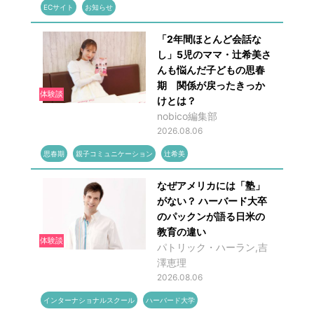
ECサイト
お知らせ
「2年間ほとんど会話な
し」5児のママ・辻希美さ
んも悩んだ子どもの思春
期 関係が戻ったきっか
体験談
けとは？
nobico編集部
2026.08.06
思春期
親子コミュニケーション
辻希美
なぜアメリカには「塾」
がない？ ハーバード大卒
のパックンが語る日米の
教育の違い
体験談
パトリック・ハーラン,吉
澤恵理
2026.08.06
インターナショナルスクール
ハーバード大学