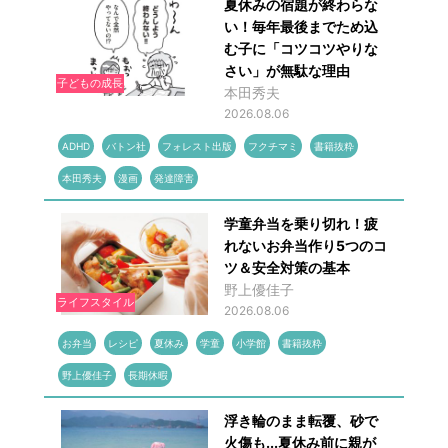
夏休みの宿題が終わらな
い！毎年最後までため込
む子に「コツコツやりな
さい」が無駄な理由
子どもの成長
本田秀夫
2026.08.06
ADHD
バトン社
フォレスト出版
フクチマミ
書籍抜粋
本田秀夫
漫画
発達障害
学童弁当を乗り切れ！疲
れないお弁当作り5つのコ
ツ＆安全対策の基本
野上優佳子
ライフスタイル
2026.08.06
お弁当
レシピ
夏休み
学童
小学館
書籍抜粋
野上優佳子
長期休暇
浮き輪のまま転覆、砂で
火傷も...夏休み前に親が