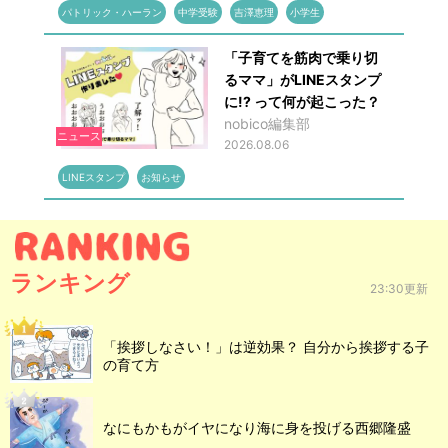
パトリック・ハーラン
中学受験
吉澤恵理
小学生
「子育てを筋肉で乗り切
るママ」がLINEスタンプ
に!? って何が起こった？
nobico編集部
ニュース
2026.08.06
LINEスタンプ
お知らせ
ランキング
23:30更新
「挨拶しなさい！」は逆効果？ 自分から挨拶する子
の育て方
なにもかもがイヤになり海に身を投げる西郷隆盛