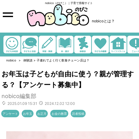
nobico（のびこ）｜子育て情報サイト
nobicoとは？
nobico
体験談
>
子連れでよく行く飲食チェーン店は？
お年玉は子どもが自由に使う？親が管理す
る？【アンケート募集中】
nobico編集部
2025.01.09 15:31
2024.12.02 12:00
アンケート
お年玉
お正月
お金の教育
読者投稿