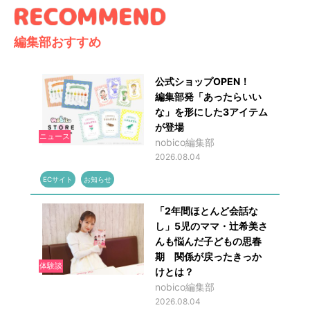
編集部おすすめ
公式ショップOPEN！
編集部発「あったらいい
な」を形にした3アイテム
が登場
ニュース
nobico編集部
2026.08.04
ECサイト
お知らせ
「2年間ほとんど会話な
し」5児のママ・辻希美さ
んも悩んだ子どもの思春
期 関係が戻ったきっか
体験談
けとは？
nobico編集部
2026.08.04