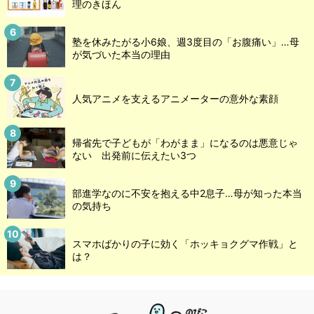
理のきほん
塾を休みたがる小6娘、週3度目の「お腹痛い」…母
が気づいた本当の理由
人気アニメを支えるアニメーターの意外な素顔
帰省先で子どもが「わがまま」になるのは悪意じゃ
ない 出発前に伝えたい3つ
部進学なのに不安を抱える中2息子…母が知った本当
の気持ち
スマホばかりの子に効く「ホッキョクグマ作戦」と
は？