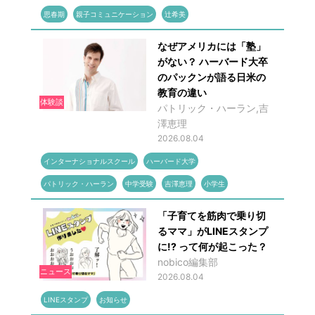
思春期
親子コミュニケーション
辻希美
なぜアメリカには「塾」
がない？ ハーバード大卒
のパックンが語る日米の
教育の違い
体験談
パトリック・ハーラン,吉
澤恵理
2026.08.04
インターナショナルスクール
ハーバード大学
パトリック・ハーラン
中学受験
吉澤恵理
小学生
「子育てを筋肉で乗り切
るママ」がLINEスタンプ
に!? って何が起こった？
nobico編集部
ニュース
2026.08.04
LINEスタンプ
お知らせ