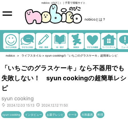
nobico（のびこ）｜子育て情報サイト
nobicoとは？
nobico
ライフスタイル
>
syun cookingの「いちごのグラスケーキ」超簡単レシピ
「いちごのグラスケーキ」なら不器用でも
失敗しない！ syun cookingの超簡単レシ
ピ
syun cooking
2024.12.03 15:13
2024.12.12 11:50
syun cooking
インタビュー
お菓子レシピ
ケーキ
大和書房
料理