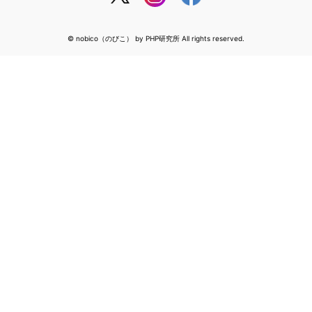
© nobico（のびこ） by PHP研究所 All rights reserved.