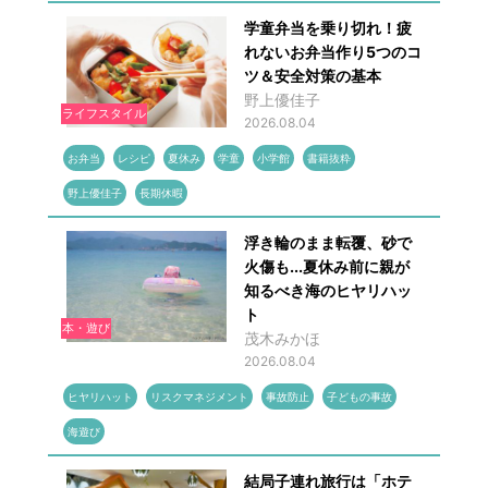
学童弁当を乗り切れ！疲
れないお弁当作り5つのコ
ツ＆安全対策の基本
野上優佳子
ライフスタイル
2026.08.04
お弁当
レシピ
夏休み
学童
小学館
書籍抜粋
野上優佳子
長期休暇
浮き輪のまま転覆、砂で
火傷も...夏休み前に親が
知るべき海のヒヤリハッ
ト
本・遊び
茂木みかほ
2026.08.04
ヒヤリハット
リスクマネジメント
事故防止
子どもの事故
海遊び
結局子連れ旅行は「ホテ