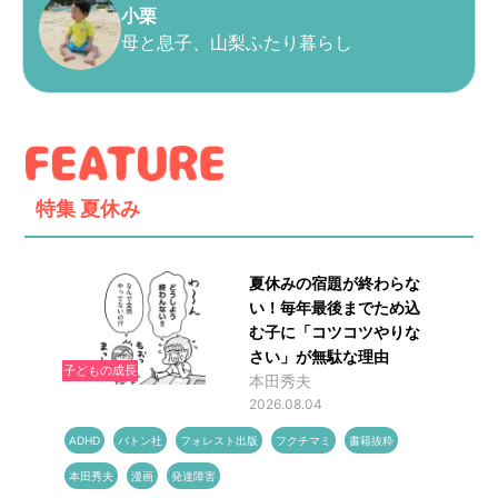
小栗
母と息子、山梨ふたり暮らし
特集
夏休み
夏休みの宿題が終わらな
い！毎年最後までため込
む子に「コツコツやりな
さい」が無駄な理由
子どもの成長
本田秀夫
2026.08.04
ADHD
バトン社
フォレスト出版
フクチマミ
書籍抜粋
本田秀夫
漫画
発達障害