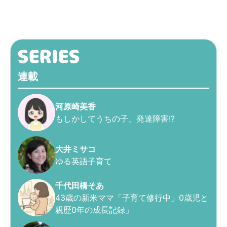
連載
河原崎美香
もしかしてうちの子、発達障害!?
大井ミサコ
ゆる英語子育て
千代田橋そあ
43歳の新米ママ「子育て修行中」0歳児と
親歴0年の成長記録」