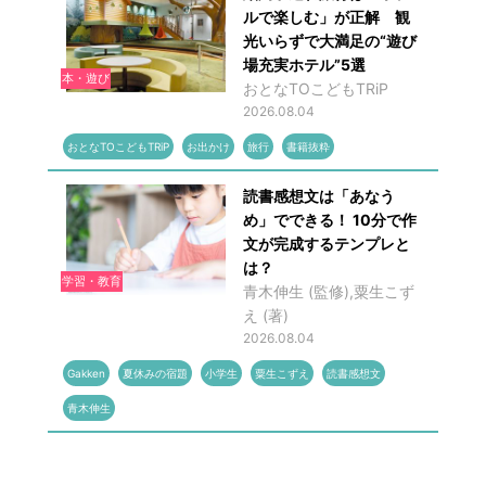
ルで楽しむ」が正解 観
光いらずで大満足の“遊び
場充実ホテル”5選
本・遊び
おとなTOこどもTRiP
2026.08.04
おとなTOこどもTRiP
お出かけ
旅行
書籍抜粋
読書感想文は「あなう
め」でできる！ 10分で作
文が完成するテンプレと
は？
学習・教育
青木伸生 (監修),粟生こず
え (著)
2026.08.04
Gakken
夏休みの宿題
小学生
粟生こずえ
読書感想文
青木伸生