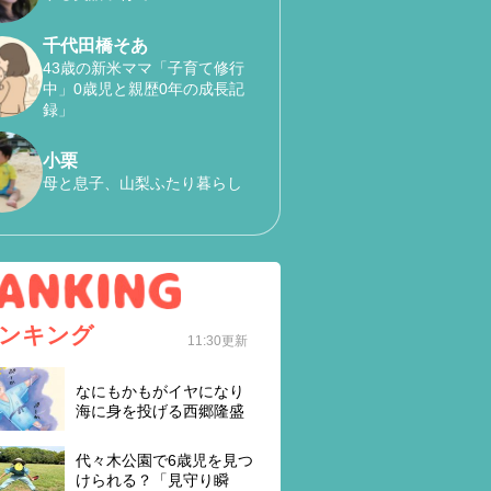
千代田橋そあ
43歳の新米ママ「子育て修行
中」0歳児と親歴0年の成長記
録」
小栗
母と息子、山梨ふたり暮らし
ンキング
11:30更新
なにもかもがイヤになり
海に身を投げる西郷隆盛
代々木公園で6歳児を見つ
けられる？「見守り瞬