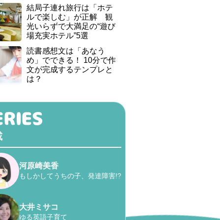
結局子連れ旅行は「ホテ
ルで楽しむ」が正解 観
光いらずで大満足の“遊び
場充実ホテル”5選
読書感想文は「あなう
め」でできる！ 10分で作
文が完成するテンプレと
は？
載
河原崎美香
もしかしてうちの子、発達障害!?
大井ミサコ
ゆる英語子育て