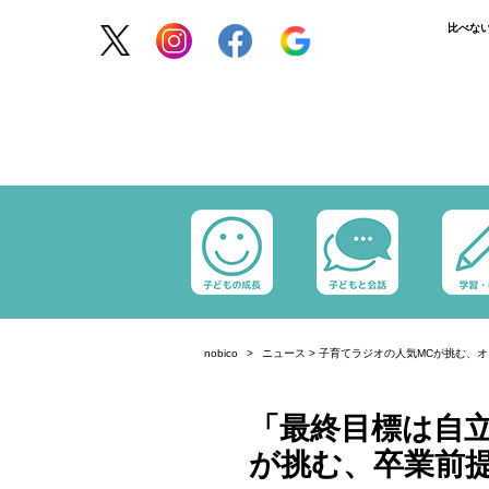
比べな
nobico
ニュース
>
子育てラジオの人気MCが挑む、
「最終目標は自
が挑む、卒業前