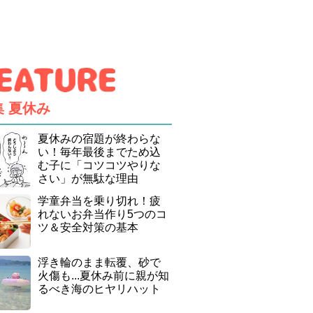
集
夏休み
夏休みの宿題が終わらな
い！毎年最後までため込
む子に「コツコツやりな
さい」が無駄な理由
学童弁当を乗り切れ！疲
れないお弁当作り5つのコ
ツ＆安全対策の基本
浮き輪のまま転覆、砂で
火傷も...夏休み前に親が知
るべき海のヒヤリハット