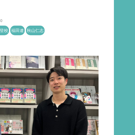
50
登校
福田遼
秋山仁志