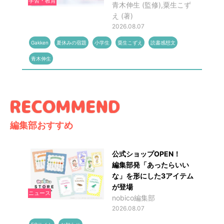
学習・教育
青木伸生 (監修),粟生こず
え (著)
2026.08.07
Gakken
夏休みの宿題
小学生
粟生こずえ
読書感想文
青木伸生
編集部おすすめ
公式ショップOPEN！
編集部発「あったらいい
な」を形にした3アイテム
が登場
ニュース
nobico編集部
2026.08.07