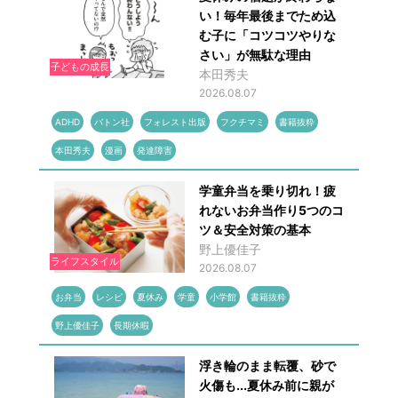
い！毎年最後までため込
む子に「コツコツやりな
さい」が無駄な理由
子どもの成長
本田秀夫
2026.08.07
ADHD
バトン社
フォレスト出版
フクチマミ
書籍抜粋
本田秀夫
漫画
発達障害
学童弁当を乗り切れ！疲
れないお弁当作り5つのコ
ツ＆安全対策の基本
野上優佳子
ライフスタイル
2026.08.07
お弁当
レシピ
夏休み
学童
小学館
書籍抜粋
野上優佳子
長期休暇
浮き輪のまま転覆、砂で
火傷も...夏休み前に親が