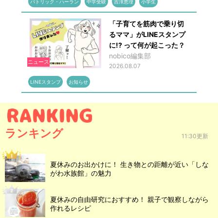
パトリック・ハーラン
中学受験
吉澤恵理
小学生
「子育てを筋肉で乗り切
るママ」がLINEスタンプ
に!? って何が起こった？
nobico編集部
ニュース
2026.08.07
LINEスタンプ
お知らせ
ランキング
11:30更新
夏休みのお出かけに！ 生き物との距離が近い「しな
がわ水族館」の魅力
夏休みの自由研究におすすめ！ 親子で観察しながら
作れるレシピ