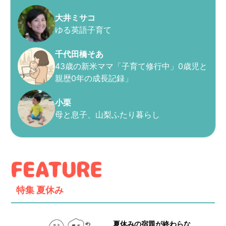
大井ミサコ
ゆる英語子育て
千代田橋そあ
43歳の新米ママ「子育て修行中」0歳児と
親歴0年の成長記録」
小栗
母と息子、山梨ふたり暮らし
特集
夏休み
夏休みの宿題が終わらな