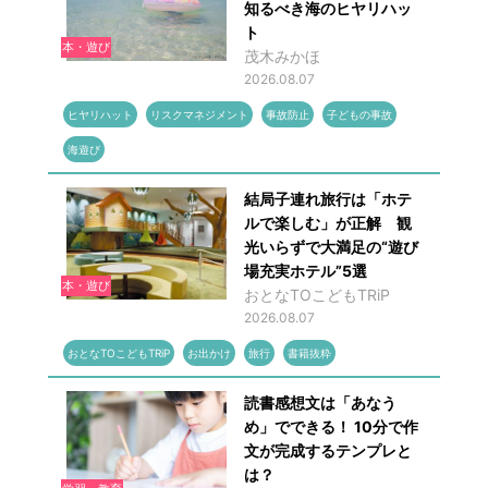
知るべき海のヒヤリハッ
ト
本・遊び
茂木みかほ
2026.08.07
ヒヤリハット
リスクマネジメント
事故防止
子どもの事故
海遊び
結局子連れ旅行は「ホテ
ルで楽しむ」が正解 観
光いらずで大満足の“遊び
場充実ホテル”5選
本・遊び
おとなTOこどもTRiP
2026.08.07
おとなTOこどもTRiP
お出かけ
旅行
書籍抜粋
読書感想文は「あなう
め」でできる！ 10分で作
文が完成するテンプレと
は？