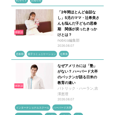
ECサイト
お知らせ
「2年間ほとんど会話な
し」5児のママ・辻希美さ
んも悩んだ子どもの思春
期 関係が戻ったきっか
体験談
けとは？
nobico編集部
2026.08.07
思春期
親子コミュニケーション
辻希美
なぜアメリカには「塾」
がない？ ハーバード大卒
のパックンが語る日米の
教育の違い
体験談
パトリック・ハーラン,吉
澤恵理
2026.08.07
インターナショナルスクール
ハーバード大学