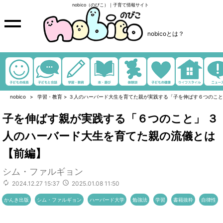
nobico（のびこ）｜子育て情報サイト
nobicoとは？
nobico
学習・教育
>
３人のハーバード大生を育てた親が実践する「子を伸ばす６つのこと
子を伸ばす親が実践する「６つのこと」 ３
人のハーバード大生を育てた親の流儀とは
【前編】
シム・ファルギョン
2024.12.27 15:37
2025.01.08 11:50
かんき出版
シム・ファルギョン
ハーバード大学
勉強法
学習
書籍抜粋
自律性