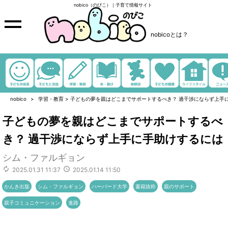
nobico（のびこ）｜子育て情報サイト
nobicoとは？
nobico
学習・教育
>
子どもの夢を親はどこまでサポートするべき？ 過干渉にならず上手
子どもの夢を親はどこまでサポートするべ
き？ 過干渉にならず上手に手助けするには
シム・ファルギョン
2025.01.31 11:37
2025.01.14 11:50
かんき出版
シム・ファルギョン
ハーバード大学
書籍抜粋
親のサポート
親子コミュニケーション
進路