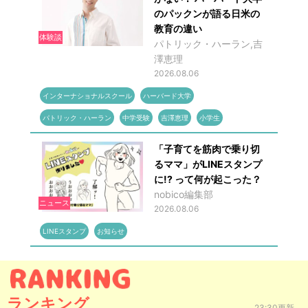
のパックンが語る日米の
教育の違い
体験談
パトリック・ハーラン,吉
澤恵理
2026.08.06
インターナショナルスクール
ハーバード大学
パトリック・ハーラン
中学受験
吉澤恵理
小学生
「子育てを筋肉で乗り切
るママ」がLINEスタンプ
に!? って何が起こった？
nobico編集部
ニュース
2026.08.06
LINEスタンプ
お知らせ
ランキング
23:30更新