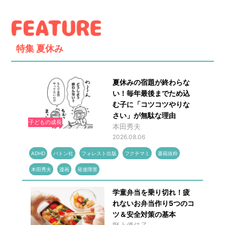
特集
夏休み
夏休みの宿題が終わらな
い！毎年最後までため込
む子に「コツコツやりな
さい」が無駄な理由
子どもの成長
本田秀夫
2026.08.06
ADHD
バトン社
フォレスト出版
フクチマミ
書籍抜粋
本田秀夫
漫画
発達障害
学童弁当を乗り切れ！疲
れないお弁当作り5つのコ
ツ＆安全対策の基本