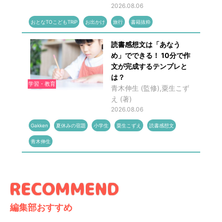
2026.08.06
おとなTOこどもTRiP
お出かけ
旅行
書籍抜粋
読書感想文は「あなう
め」でできる！ 10分で作
文が完成するテンプレと
は？
学習・教育
青木伸生 (監修),粟生こず
え (著)
2026.08.06
Gakken
夏休みの宿題
小学生
粟生こずえ
読書感想文
青木伸生
編集部おすすめ