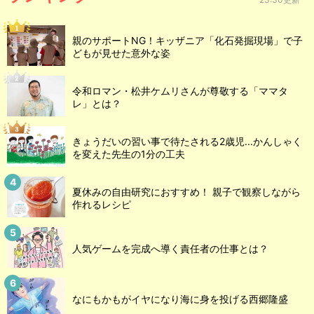
親のサポートNG！キッザニア「化石発掘現場」で子
どもが見せた意外な姿
令和ロマン・松井ケムリさんが尊敬する「ママタ
レ」とは？
きょうだいの習い事で待たされる2歳児...かんしゃく
を変えた先生の1分の工夫
夏休みの自由研究におすすめ！ 親子で観察しながら
作れるレシピ
人気ゲームを完成へ導く責任者の仕事とは？
なにもかもがイヤになり海に身を投げる西郷隆盛