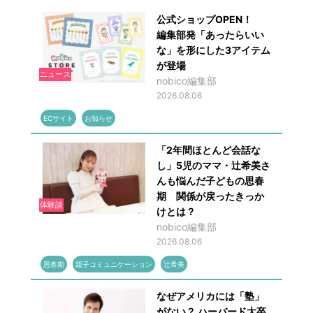
公式ショップOPEN！
編集部発「あったらいい
な」を形にした3アイテム
が登場
ニュース
nobico編集部
2026.08.06
ECサイト
お知らせ
「2年間ほとんど会話な
し」5児のママ・辻希美さ
んも悩んだ子どもの思春
期 関係が戻ったきっか
体験談
けとは？
nobico編集部
2026.08.06
思春期
親子コミュニケーション
辻希美
なぜアメリカには「塾」
がない？ ハーバード大卒