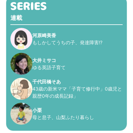
連載
河原崎美香
もしかしてうちの子、発達障害!?
大井ミサコ
ゆる英語子育て
千代田橋そあ
43歳の新米ママ「子育て修行中」0歳児と
親歴0年の成長記録」
小栗
母と息子、山梨ふたり暮らし