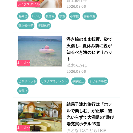
野上優佳子
ライフスタイル
2026.08.06
お弁当
レシピ
夏休み
学童
小学館
書籍抜粋
野上優佳子
長期休暇
浮き輪のまま転覆、砂で
火傷も...夏休み前に親が
知るべき海のヒヤリハッ
ト
本・遊び
茂木みかほ
2026.08.06
ヒヤリハット
リスクマネジメント
事故防止
子どもの事故
海遊び
結局子連れ旅行は「ホテ
ルで楽しむ」が正解 観
光いらずで大満足の“遊び
場充実ホテル”5選
本・遊び
おとなTOこどもTRiP