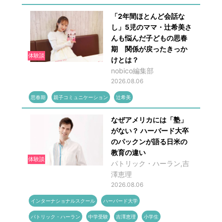
「2年間ほとんど会話な
し」5児のママ・辻希美さ
んも悩んだ子どもの思春
期 関係が戻ったきっか
体験談
けとは？
nobico編集部
2026.08.06
思春期
親子コミュニケーション
辻希美
なぜアメリカには「塾」
がない？ ハーバード大卒
のパックンが語る日米の
教育の違い
体験談
パトリック・ハーラン,吉
澤恵理
2026.08.06
インターナショナルスクール
ハーバード大学
パトリック・ハーラン
中学受験
吉澤恵理
小学生