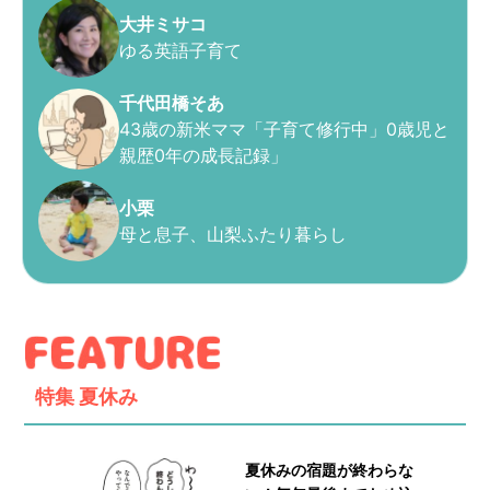
大井ミサコ
ゆる英語子育て
千代田橋そあ
43歳の新米ママ「子育て修行中」0歳児と
親歴0年の成長記録」
小栗
母と息子、山梨ふたり暮らし
特集
夏休み
夏休みの宿題が終わらな