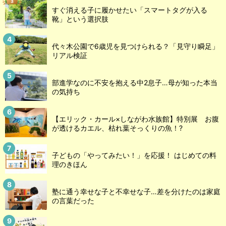
すぐ消える子に履かせたい「スマートタグが入る
靴」という選択肢
代々木公園で6歳児を見つけられる？「見守り瞬足」
リアル検証
部進学なのに不安を抱える中2息子…母が知った本当
の気持ち
【エリック・カール×しながわ水族館】特別展 お腹
が透けるカエル、枯れ葉そっくりの魚！?
子どもの「やってみたい！」を応援！ はじめての料
理のきほん
塾に通う幸せな子と不幸せな子…差を分けたのは家庭
の言葉だった