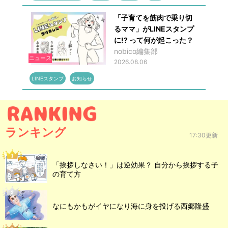
「子育てを筋肉で乗り切
るママ」がLINEスタンプ
に!? って何が起こった？
nobico編集部
ニュース
2026.08.06
LINEスタンプ
お知らせ
ランキング
17:30更新
「挨拶しなさい！」は逆効果？ 自分から挨拶する子
の育て方
なにもかもがイヤになり海に身を投げる西郷隆盛