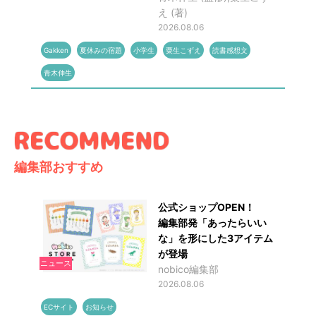
え (著)
2026.08.06
Gakken
夏休みの宿題
小学生
粟生こずえ
読書感想文
青木伸生
編集部おすすめ
公式ショップOPEN！
編集部発「あったらいい
な」を形にした3アイテム
が登場
ニュース
nobico編集部
2026.08.06
ECサイト
お知らせ