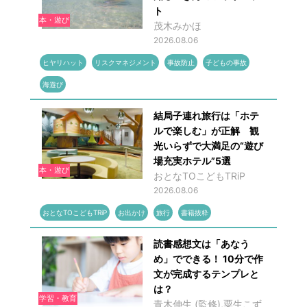
ト
本・遊び
茂木みかほ
2026.08.06
ヒヤリハット
リスクマネジメント
事故防止
子どもの事故
海遊び
結局子連れ旅行は「ホテ
ルで楽しむ」が正解 観
光いらずで大満足の“遊び
場充実ホテル”5選
本・遊び
おとなTOこどもTRiP
2026.08.06
おとなTOこどもTRiP
お出かけ
旅行
書籍抜粋
読書感想文は「あなう
め」でできる！ 10分で作
文が完成するテンプレと
は？
学習・教育
青木伸生 (監修),粟生こず