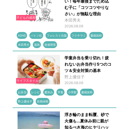
い！毎年最後までため込
む子に「コツコツやりな
さい」が無駄な理由
子どもの成長
本田秀夫
2026.08.06
ADHD
バトン社
フォレスト出版
フクチマミ
書籍抜粋
本田秀夫
漫画
発達障害
学童弁当を乗り切れ！疲
れないお弁当作り5つのコ
ツ＆安全対策の基本
野上優佳子
ライフスタイル
2026.08.06
お弁当
レシピ
夏休み
学童
小学館
書籍抜粋
野上優佳子
長期休暇
浮き輪のまま転覆、砂で
火傷も...夏休み前に親が
知るべき海のヒヤリハッ