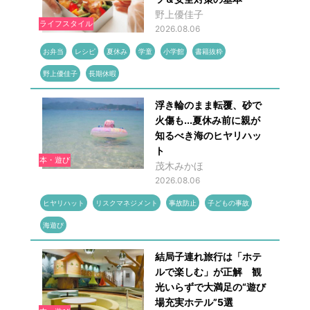
野上優佳子
ライフスタイル
2026.08.06
お弁当
レシピ
夏休み
学童
小学館
書籍抜粋
野上優佳子
長期休暇
浮き輪のまま転覆、砂で
火傷も...夏休み前に親が
知るべき海のヒヤリハッ
ト
本・遊び
茂木みかほ
2026.08.06
ヒヤリハット
リスクマネジメント
事故防止
子どもの事故
海遊び
結局子連れ旅行は「ホテ
ルで楽しむ」が正解 観
光いらずで大満足の“遊び
場充実ホテル”5選