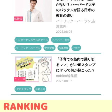
がない？ ハーバード大卒
のパックンが語る日米の
教育の違い
体験談
パトリック・ハーラン,吉
澤恵理
2026.08.06
インターナショナルスクール
ハーバード大学
パトリック・ハーラン
中学受験
吉澤恵理
小学生
「子育てを筋肉で乗り切
るママ」がLINEスタンプ
に!? って何が起こった？
nobico編集部
ニュース
2026.08.06
LINEスタンプ
お知らせ