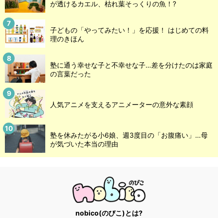
が透けるカエル、枯れ葉そっくりの魚！?
子どもの「やってみたい！」を応援！ はじめての料
理のきほん
塾に通う幸せな子と不幸せな子…差を分けたのは家庭
の言葉だった
人気アニメを支えるアニメーターの意外な素顔
塾を休みたがる小6娘、週3度目の「お腹痛い」…母
が気づいた本当の理由
nobico(のびこ)とは?