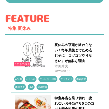
特集
夏休み
夏休みの宿題が終わらな
い！毎年最後までため込
む子に「コツコツやりな
さい」が無駄な理由
子どもの成長
本田秀夫
2026.08.06
ADHD
バトン社
フォレスト出版
フクチマミ
書籍抜粋
本田秀夫
漫画
発達障害
学童弁当を乗り切れ！疲
れないお弁当作り5つのコ
ツ＆安全対策の基本