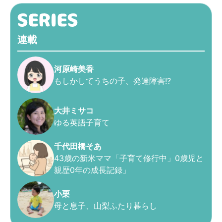
連載
河原崎美香
もしかしてうちの子、発達障害!?
大井ミサコ
ゆる英語子育て
千代田橋そあ
43歳の新米ママ「子育て修行中」0歳児と
親歴0年の成長記録」
小栗
母と息子、山梨ふたり暮らし