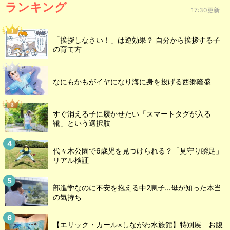
ランキング
17:30更新
「挨拶しなさい！」は逆効果？ 自分から挨拶する子
の育て方
なにもかもがイヤになり海に身を投げる西郷隆盛
すぐ消える子に履かせたい「スマートタグが入る
靴」という選択肢
代々木公園で6歳児を見つけられる？「見守り瞬足」
リアル検証
部進学なのに不安を抱える中2息子…母が知った本当
の気持ち
【エリック・カール×しながわ水族館】特別展 お腹