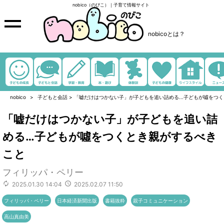
nobico（のびこ）｜子育て情報サイト
nobicoとは？
nobico
子どもと会話
>
「嘘だけはつかない子」が子どもを追い詰める...子どもが噓をつ
「嘘だけはつかない子」が子どもを追い詰
める…子どもが噓をつくとき親がするべき
こと
フィリッパ・ペリー
2025.01.30 14:04
2025.02.07 11:50
フィリッパ・ペリー
日本経済新聞出版
書籍抜粋
親子コミュニケーション
高山真由美