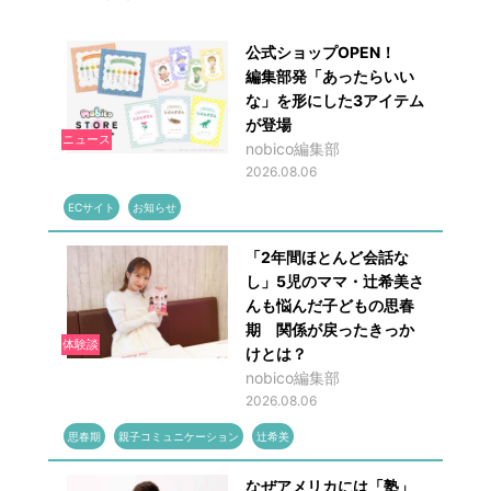
公式ショップOPEN！
編集部発「あったらいい
な」を形にした3アイテム
が登場
ニュース
nobico編集部
2026.08.06
ECサイト
お知らせ
「2年間ほとんど会話な
し」5児のママ・辻希美さ
んも悩んだ子どもの思春
期 関係が戻ったきっか
体験談
けとは？
nobico編集部
2026.08.06
思春期
親子コミュニケーション
辻希美
なぜアメリカには「塾」