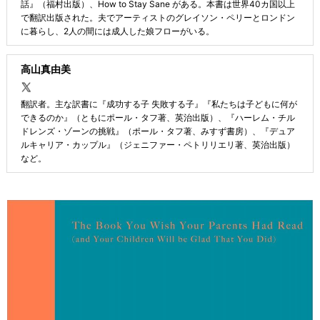
話』（福村出版）、How to Stay Sane がある。本書は世界40カ国以上
で翻訳出版された。夫でアーティストのグレイソン・ペリーとロンドン
に暮らし、2人の間には成人した娘フローがいる。
高山真由美
翻訳者。主な訳書に『成功する子 失敗する子』『私たちは子どもに何が
できるのか』（ともにポール・タフ著、英治出版）、『ハーレム・チル
ドレンズ・ゾーンの挑戦』（ポール・タフ著、みすず書房）、『デュア
ルキャリア・カップル』（ジェニファー・ペトリリエリ著、英治出版）
など。