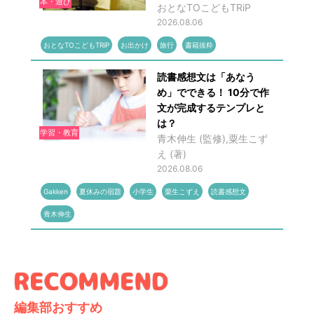
本・遊び
おとなTOこどもTRiP
2026.08.06
おとなTOこどもTRiP
お出かけ
旅行
書籍抜粋
読書感想文は「あなう
め」でできる！ 10分で作
文が完成するテンプレと
は？
学習・教育
青木伸生 (監修),粟生こず
え (著)
2026.08.06
Gakken
夏休みの宿題
小学生
粟生こずえ
読書感想文
青木伸生
編集部おすすめ